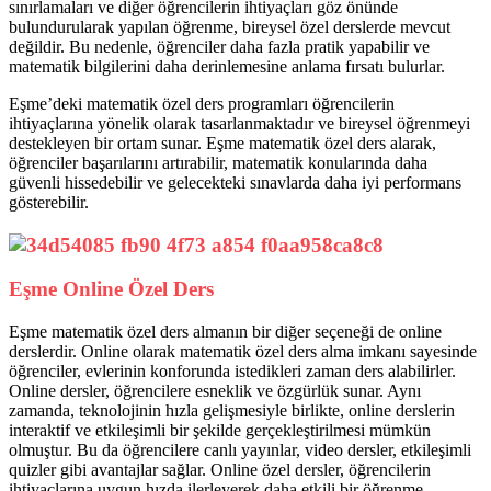
sınırlamaları ve diğer öğrencilerin ihtiyaçları göz önünde
bulundurularak yapılan öğrenme, bireysel özel derslerde mevcut
değildir. Bu nedenle, öğrenciler daha fazla pratik yapabilir ve
matematik bilgilerini daha derinlemesine anlama fırsatı bulurlar.
Eşme’deki matematik özel ders programları öğrencilerin
ihtiyaçlarına yönelik olarak tasarlanmaktadır ve bireysel öğrenmeyi
destekleyen bir ortam sunar. Eşme matematik özel ders alarak,
öğrenciler başarılarını artırabilir, matematik konularında daha
güvenli hissedebilir ve gelecekteki sınavlarda daha iyi performans
gösterebilir.
Eşme Online Özel Ders
Eşme matematik özel ders almanın bir diğer seçeneği de online
derslerdir. Online olarak matematik özel ders alma imkanı sayesinde
öğrenciler, evlerinin konforunda istedikleri zaman ders alabilirler.
Online dersler, öğrencilere esneklik ve özgürlük sunar. Aynı
zamanda, teknolojinin hızla gelişmesiyle birlikte, online derslerin
interaktif ve etkileşimli bir şekilde gerçekleştirilmesi mümkün
olmuştur. Bu da öğrencilere canlı yayınlar, video dersler, etkileşimli
quizler gibi avantajlar sağlar. Online özel dersler, öğrencilerin
ihtiyaçlarına uygun hızda ilerleyerek daha etkili bir öğrenme