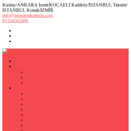
Kızılay/ANKARA İzmit/KOCAELİ Kadıköy/İSTANBUL Taksim/
İSTANBUL Konak/İZMİR
info@populerakademi.com
05334563486
ANASAYFA
KURUMSAL
HAKKIMIZDA
EKİBİMİZ
Öğretmen Başvuru Formu
ÖZEL DERS
Özel Ders
Hızlı Okuma Kursu
İlkokul Özel Ders
Matematik Özel Ders
Özel Ders Fizik
Kimya Özel Ders
Eğitim Koçu Mentor
Hızlı Okuma Teknikleri