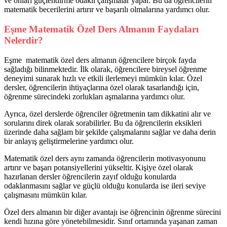
ve onları güçlendirme odaklı çalışmalar yapar. Bu da öğrencilerin
matematik becerilerini artırır ve başarılı olmalarına yardımcı olur.
Eşme Matematik Özel Ders Almanın Faydaları
Nelerdir?
Eşme matematik özel ders almanın öğrencilere birçok fayda
sağladığı bilinmektedir. İlk olarak, öğrencilere bireysel öğrenme
deneyimi sunarak hızlı ve etkili ilerlemeyi mümkün kılar. Özel
dersler, öğrencilerin ihtiyaçlarına özel olarak tasarlandığı için,
öğrenme sürecindeki zorlukları aşmalarına yardımcı olur.
Ayrıca, özel derslerde öğrenciler öğretmenin tam dikkatini alır ve
sorularını direk olarak sorabilirler. Bu da öğrencilerin eksikleri
üzerinde daha sağlam bir şekilde çalışmalarını sağlar ve daha derin
bir anlayış geliştirmelerine yardımcı olur.
Matematik özel ders aynı zamanda öğrencilerin motivasyonunu
artırır ve başarı potansiyellerini yükseltir. Kişiye özel olarak
hazırlanan dersler öğrencilerin zayıf olduğu konularda
odaklanmasını sağlar ve güçlü olduğu konularda ise ileri seviye
çalışmasını mümkün kılar.
Özel ders almanın bir diğer avantajı ise öğrencinin öğrenme sürecini
kendi hızına göre yönetebilmesidir. Sınıf ortamında yaşanan zaman