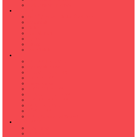
Hızlı Okuma Programı
İLKÖĞRETİM
Sınıf Öğretmeni İlkokul Özel Ders
Matematik
Türkçe
Fen Bilimleri
İngilizce
İnkılap
Din Kültürü
LİSE
TYT-AYT KURSU
Matematik Kursu
GEOMETRİ KURSU
FİZİK KURSU
Kimya Kursu
BİYOLOJİ KURSU
TÜRKÇE -EDEBİYAT
COGRAFYA KURSU
TARİH KURSU
YÖS KURSU
YDT (Yabancı Dil Sınavı)
ÜNİVERSİTE
Ales Kursu
DGS Kursu