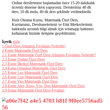
Online derslerimize başlamadan önce 15-20 dakikalık
ücretsiz deneme dersi yapıyoruz. Derslerimiz 40 dk
ders, 10 dk mola, 40 dk ders şeklinde verilmektedir.
Hızlı Okuma Kursu, Matematik Özel Ders,
Kurslarımız, Dershanelerimiz ve Etüt Merkezlerimiz
hakkında ayrıntılı bilgi almak için whatsapp hattımızı
kullanarak bizimle iletişime geçebilirsiniz.
İçerik
gizle
1
Özel Ders Almanın Faydaları Nelerdir?
2
Eşme Matematik Özel Ders
2.1
Eşme Matematik Özel Ders Almanın Faydaları Nelerdir?
2.2
Eşme Online Özel Ders
2.3
Eşme İlkokul Matematik Özel Ders
2.4
Eşme Ortaokul Matematik Özel Ders
2.5
Eşme Lgs Matematik Özel Ders
2.6
Eşme Lise Matematik Özel Ders
2.7
Eşme Yks Matematik Özel Ders
2.8
Eşme Ales, Kpss, Yös, Dgs Matematik Özel Ders
2.9
Eşme Matematik Özel Ders Fiyatları