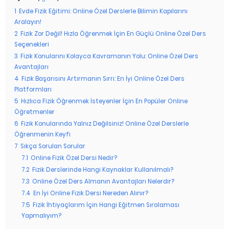
1
Evde Fizik Eğitimi: Online Özel Derslerle Bilimin Kapılarını
Aralayın!
2
Fizik Zor Değil! Hızla Öğrenmek İçin En Güçlü Online Özel Ders
Seçenekleri
3
Fizik Konularını Kolayca Kavramanın Yolu: Online Özel Ders
Avantajları
4
Fizik Başarısını Artırmanın Sırrı: En İyi Online Özel Ders
Platformları
5
Hızlıca Fizik Öğrenmek İsteyenler İçin En Popüler Online
Öğretmenler
6
Fizik Konularında Yalnız Değilsiniz! Online Özel Derslerle
Öğrenmenin Keyfi
7
Sıkça Sorulan Sorular
7.1
Online Fizik Özel Dersi Nedir?
7.2
Fizik Derslerinde Hangi Kaynaklar Kullanılmalı?
7.3
Online Özel Ders Almanın Avantajları Nelerdir?
7.4
En İyi Online Fizik Dersi Nereden Alınır?
7.5
Fizik İhtiyaçlarım İçin Hangi Eğitmen Sıralaması
Yapmalıyım?