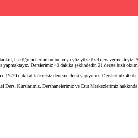
rtaokul, lise öğrencilerine online veya yüz yüze özel ders vermekteyiz. Ay
rs yapmaktayız. Derslerimiz 40 dakika şeklindedir. 21 derste hızlı oku
15-20 dakikalık ücretsiz deneme dersi yapıyoruz. Derslerimiz 40 dk de
ers, Kurslarımız, Dershanelerimiz ve Etüt Merkezlerimiz hakkında ayrı