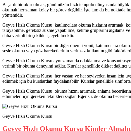
Başarılı bir okur olmak, günümüzün hızlı tempolu dünyasında büyük bir
okumak her zaman kolay bir görev değildir. İşte tam da bu noktada hız
yöntemidir.
Geyve Hızlı Okuma Kursu, katılımcılara okuma hızlarını artırmak, konsan
tarayabilme, gereksiz süzme yapabilme, kelime gruplarını algılama ve 
daha verimli bir şekilde işleyebilmektir.
Geyve Hızlı Okuma Kursu bir diğer önemli yönü, katılımcılara okuma a
sesle okuma veya göz hareketlerinin verimsiz kullanımı gibi faktörlerde
Geyve Hızlı Okuma Kursu aynı zamanda odaklanma ve konsantrasyon bec
verimli bir okuma deneyimi sağlar. Kurslar genellikle dikkat dağıtıcı u
Geyve Hızlı Okuma Kursu, her yaştan ve her seviyeden insan için uygund
edinmek için bu kurslardan faydalanabilir. Kurslar genellikle sınıf or
Geyve Hızlı Okuma Kursu, okuma hızını artırmak, anlama becerilerini ge
edinmeleri için gereken teknikleri sağlar. Eğer siz de okuma becerileri
Geyve Hızlı Okuma Kursu
Geyve Hızlı Okuma Kursu Kimler Almalı