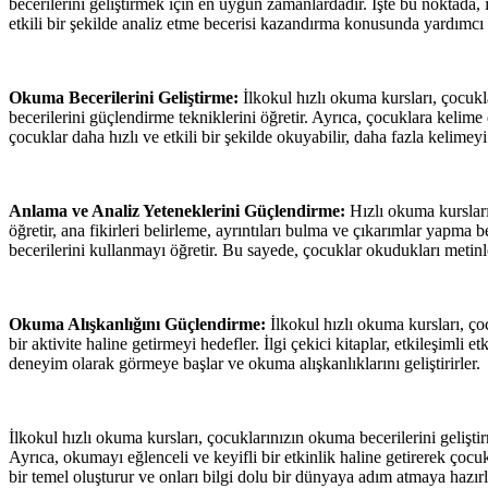
becerilerini geliştirmek için en uygun zamanlardadır. İşte bu noktada,
etkili bir şekilde analiz etme becerisi kazandırma konusunda yardımcı 
Okuma Becerilerini Geliştirme:
İlkokul hızlı okuma kursları, çocukla
becerilerini güçlendirme tekniklerini öğretir. Ayrıca, çocuklara kelim
çocuklar daha hızlı ve etkili bir şekilde okuyabilir, daha fazla kelimeyi 
Anlama ve Analiz Yeteneklerini Güçlendirme:
Hızlı okuma kursları,
öğretir, ana fikirleri belirleme, ayrıntıları bulma ve çıkarımlar yapma 
becerilerini kullanmayı öğretir. Bu sayede, çocuklar okudukları metinl
Okuma Alışkanlığını Güçlendirme:
İlkokul hızlı okuma kursları, ç
bir aktivite haline getirmeyi hedefler. İlgi çekici kitaplar, etkileşimli
deneyim olarak görmeye başlar ve okuma alışkanlıklarını geliştirirler.
İlkokul hızlı okuma kursları, çocuklarınızın okuma becerilerini gelişti
Ayrıca, okumayı eğlenceli ve keyifli bir etkinlik haline getirerek çocu
bir temel oluşturur ve onları bilgi dolu bir dünyaya adım atmaya hazırl