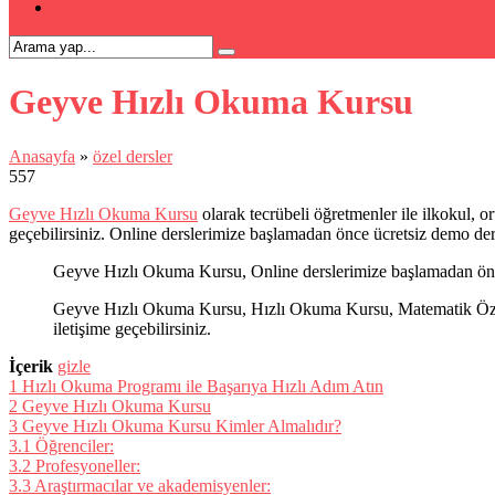
İLETİŞİM
Geyve Hızlı Okuma Kursu
Anasayfa
»
özel dersler
557
Geyve Hızlı Okuma Kursu
olarak tecrübeli öğretmenler ile ilkokul, o
geçebilirsiniz. Online derslerimize başlamadan önce ücretsiz demo de
Geyve Hızlı Okuma Kursu, Online derslerimize başlamadan önce 
Geyve Hızlı Okuma Kursu, Hızlı Okuma Kursu, Matematik Özel D
iletişime geçebilirsiniz.
İçerik
gizle
1
Hızlı Okuma Programı ile Başarıya Hızlı Adım Atın
2
Geyve Hızlı Okuma Kursu
3
Geyve Hızlı Okuma Kursu Kimler Almalıdır?
3.1
Öğrenciler:
3.2
Profesyoneller:
3.3
Araştırmacılar ve akademisyenler: