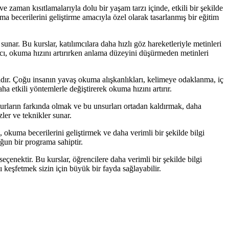
aman kısıtlamalarıyla dolu bir yaşam tarzı içinde, etkili bir şekilde
 becerilerini geliştirme amacıyla özel olarak tasarlanmış bir eğitim
unar. Bu kurslar, katılımcılara daha hızlı göz hareketleriyle metinleri
acı, okuma hızını artırırken anlama düzeyini düşürmeden metinleri
dır. Çoğu insanın yavaş okuma alışkanlıkları, kelimeye odaklanma, iç
a etkili yöntemlerle değiştirerek okuma hızını artırır.
rların farkında olmak ve bu unsurları ortadan kaldırmak, daha
ler ve teknikler sunar.
 okuma becerilerini geliştirmek ve daha verimli bir şekilde bilgi
oğun bir programa sahiptir.
çenektir. Bu kurslar, öğrencilere daha verimli bir şekilde bilgi
ı keşfetmek sizin için büyük bir fayda sağlayabilir.