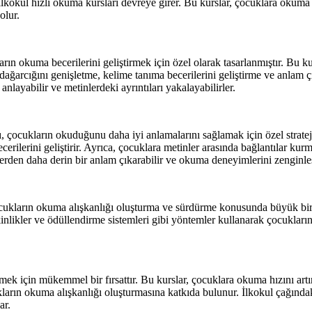
 ilkokul hızlı okuma kursları devreye girer. Bu kurslar, çocuklara okum
olur.
rın okuma becerilerini geliştirmek için özel olarak tasarlanmıştır. Bu k
e dağarcığını genişletme, kelime tanıma becerilerini geliştirme ve anlam
anlayabilir ve metinlerdeki ayrıntıları yakalayabilirler.
 çocukların okuduğunu daha iyi anlamalarını sağlamak için özel stratejile
becerilerini geliştirir. Ayrıca, çocuklara metinler arasında bağlantılar k
erden daha derin bir anlam çıkarabilir ve okuma deneyimlerini zenginleşt
ocukların okuma alışkanlığı oluşturma ve sürdürme konusunda büyük bir 
 etkinlikler ve ödüllendirme sistemleri gibi yöntemler kullanarak çocuklar
rmek için mükemmel bir fırsattır. Bu kurslar, çocuklara okuma hızını art
kların okuma alışkanlığı oluşturmasına katkıda bulunur. İlkokul çağındak
ar.