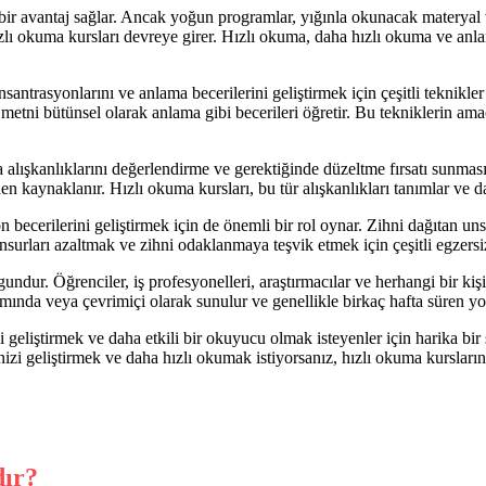
 avantaj sağlar. Ancak yoğun programlar, yığınla okunacak materyal ve z
lı okuma kursları devreye girer. Hızlı okuma, daha hızlı okuma ve anlama
trasyonlarını ve anlama becerilerini geliştirmek için çeşitli teknikler s
metni bütünsel olarak anlama gibi becerileri öğretir. Bu tekniklerin am
lışkanlıklarını değerlendirme ve gerektiğinde düzeltme fırsatı sunması
n kaynaklanır. Hızlı okuma kursları, bu tür alışkanlıkları tanımlar ve dah
erilerini geliştirmek için de önemli bir rol oynar. Zihni dağıtan unsu
nsurları azaltmak ve zihni odaklanmaya teşvik etmek için çeşitli egzersiz
ur. Öğrenciler, iş profesyonelleri, araştırmacılar ve herhangi bir kişi,
tamında veya çevrimiçi olarak sunulur ve genellikle birkaç hafta süren y
liştirmek ve daha etkili bir okuyucu olmak isteyenler için harika bir se
nizi geliştirmek ve daha hızlı okumak istiyorsanız, hızlı okuma kursların
dır?