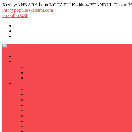
Kızılay/ANKARA İzmit/KOCAELİ Kadıköy/İSTANBUL Taksim/
info@populerakademi.com
05334563486
ANASAYFA
KURUMSAL
HAKKIMIZDA
EKİBİMİZ
Öğretmen Başvuru Formu
ÖZEL DERS
Özel Ders
Hızlı Okuma Kursu
İlkokul Özel Ders
Matematik Özel Ders
Özel Ders Fizik
Kimya Özel Ders
Eğitim Koçu Mentor
Hızlı Okuma Teknikleri
Hızlı Okuma Programı