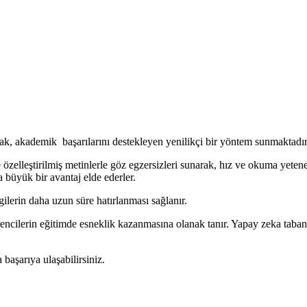
ak, akademik başarılarını destekleyen yenilikçi bir yöntem sunmaktadır
zelleştirilmiş metinlerle göz egzersizleri sunarak, hız ve okuma yeteneğ
 büyük bir avantaj elde ederler.
gilerin daha uzun süre hatırlanması sağlanır.
ncilerin eğitimde esneklik kazanmasına olanak tanır. Yapay zeka tabanlı 
 başarıya ulaşabilirsiniz.