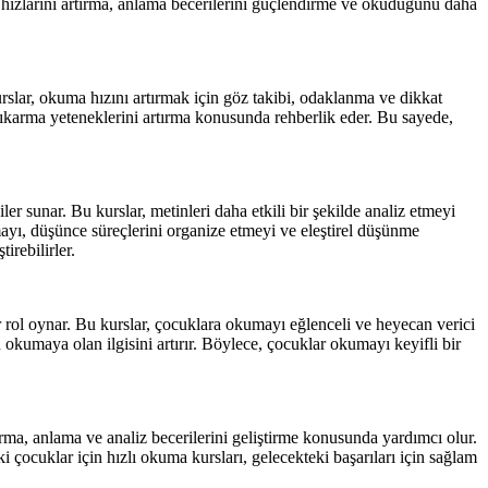
a hızlarını artırma, anlama becerilerini güçlendirme ve okuduğunu daha
urslar, okuma hızını artırmak için göz takibi, odaklanma ve dikkat
 çıkarma yeteneklerini artırma konusunda rehberlik eder. Bu sayede,
r sunar. Bu kurslar, metinleri daha etkili bir şekilde analiz etmeyi
urmayı, düşünce süreçlerini organize etmeyi ve eleştirel düşünme
irebilirler.
rol oynar. Bu kurslar, çocuklara okumayı eğlenceli ve heyecan verici
ın okumaya olan ilgisini artırır. Böylece, çocuklar okumayı keyifli bir
ırma, anlama ve analiz becerilerini geliştirme konusunda yardımcı olur.
i çocuklar için hızlı okuma kursları, gelecekteki başarıları için sağlam