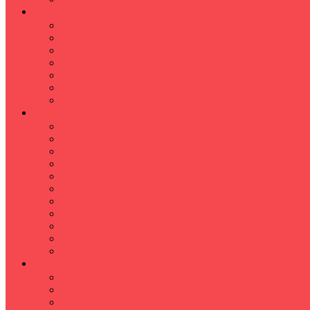
İLKÖĞRETİM
Sınıf Öğretmeni İlkokul Özel Ders
Matematik
Türkçe
Fen Bilimleri
İngilizce
İnkılap
Din Kültürü
LİSE
TYT-AYT KURSU
Matematik Kursu
GEOMETRİ KURSU
FİZİK KURSU
Kimya Kursu
BİYOLOJİ KURSU
TÜRKÇE -EDEBİYAT
COGRAFYA KURSU
TARİH KURSU
YÖS KURSU
YDT (Yabancı Dil Sınavı)
ÜNİVERSİTE
Ales Kursu
DGS Kursu
Kpss Kursu