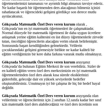
öğretmenlerimizi tanımanızı ve ayrıntılı bilgi almanızı tavsiye ederiz.
Ne kadar başarılı bir öğretmenden ders alacağınızı bilmeniz içinizi
rahatlatacak ve öğrencideki gelişimi gördükçe son derece mutlu
ayrılacaksınız.
Gökçeada Matematik Özel Ders veren kurum
olarak ,
Gökçeada’nın en iyi matematik öğretmenleri ile çalışmaktadır.
Normal düzeyde bir matematik öğretmeni ile daha uygun ücretlere
anlaşmak yerine eğitim kalitesini en üst düzey öğretmenlerle zirvede
tutan, önceliğini öğrencilerin alacağını verim olarak belirlemiştir.
Sonrasında başarı kendiliğinden gelmektedir. Velilerin
çocuklarındaki gelişimi görmesiyle birlikte ne kadar kaliteli bir
eğitim verdiğimizin bir kere daha farkına vararak mutlu olmaktayız.
Gökçeada Matematik Özel Ders veren kurum
arayışınız
Gökçeada’da bulunan Eğitim Merkezi ile son verebiliriz. Sizler de
en kaliteli eğitim veren özel ders merkezimizin en iyi matematik
öğretmenlerinden özel ders alarak kısa sürede eksiklerinizi
giderebilir, geleceğe dair en yüksek seviyelerde hedefler
oluşturabilirsiniz. Unutmayın iyi bir çalışma ile hiç bir hedef hayal
değildir.
Gökçeada Matematik Özel Ders veren kurum
arayışında olan
velilerimiz ve öğrencilerimiz için 2.sınıftan 12.sınıfa kadar her sınıf
için matematik özel ders alabileceğiniz ve özel ders ücretinin son