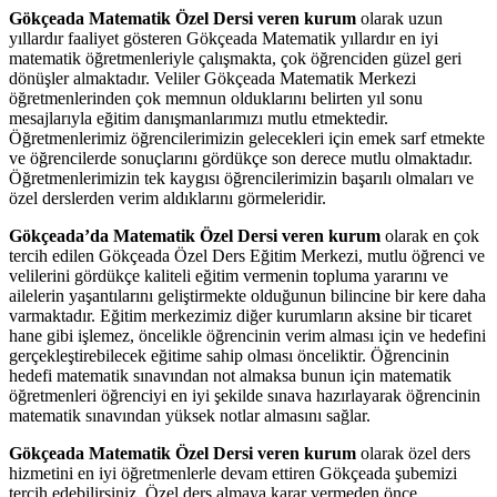
Gökçeada Matematik Özel Dersi veren kurum
olarak uzun
yıllardır faaliyet gösteren Gökçeada Matematik yıllardır en iyi
matematik öğretmenleriyle çalışmakta, çok öğrenciden güzel geri
dönüşler almaktadır. Veliler Gökçeada Matematik Merkezi
öğretmenlerinden çok memnun olduklarını belirten yıl sonu
mesajlarıyla eğitim danışmanlarımızı mutlu etmektedir.
Öğretmenlerimiz öğrencilerimizin gelecekleri için emek sarf etmekte
ve öğrencilerde sonuçlarını gördükçe son derece mutlu olmaktadır.
Öğretmenlerimizin tek kaygısı öğrencilerimizin başarılı olmaları ve
özel derslerden verim aldıklarını görmeleridir.
Gökçeada’da Matematik Özel Dersi veren kurum
olarak en çok
tercih edilen Gökçeada Özel Ders Eğitim Merkezi, mutlu öğrenci ve
velilerini gördükçe kaliteli eğitim vermenin topluma yararını ve
ailelerin yaşantılarını geliştirmekte olduğunun bilincine bir kere daha
varmaktadır. Eğitim merkezimiz diğer kurumların aksine bir ticaret
hane gibi işlemez, öncelikle öğrencinin verim alması için ve hedefini
gerçekleştirebilecek eğitime sahip olması önceliktir. Öğrencinin
hedefi matematik sınavından not almaksa bunun için matematik
öğretmenleri öğrenciyi en iyi şekilde sınava hazırlayarak öğrencinin
matematik sınavından yüksek notlar almasını sağlar.
Gökçeada Matematik Özel Dersi veren kurum
olarak özel ders
hizmetini en iyi öğretmenlerle devam ettiren Gökçeada şubemizi
tercih edebilirsiniz. Özel ders almaya karar vermeden önce