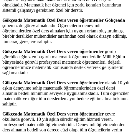
olmaktadır. Matematik her öğrenci için zorlu konuları barındıran
sistemli çalışmayı gerektiren özel bir derstir.
Gökçeada Matematik Özel Ders veren öğretmenler Gökçeada
şubemiz de görev almaktadır. Öğrencilerin deneyimli
öğretmenlerden özel ders almaları için uygun ortam oluşturulmuş,
birebir derslikler mühendisler tarafından özel olarak dizayn edilmiş,
tüm araç gereçlere sahiptir.
Gökçeada Matematik Özel Ders veren öğretmenler
görüp
görebileceğiniz en başarılı matematik öğretmenleridir. Milli Eğitim
bünyesinde görevli profesyonel matematik öğretmenleri, değerli
öğrencilerimize matematik konusunda destek vererek gelişimlerini
sağlamaktadır.
Gökçeada Matematik Özel Ders veren öğretmenler
olarak 10 yılı
aşkın deneyime sahip matematik öğretmenlerinden özel dersi
almanın bedeli minimum seviyede uygulanmaktadır. Tüm öğrenciler
matematik ve diğer tüm derslerden aynı bedele eğitim alma imkanına
sahiptir.
Gökçeada Matematik Özel Ders veren öğretmenler
çevre
okullarda görevli, 10 yılı aşkın süredir eğitim hizmeti veren,
profesyonel matematik öğretmenleridir. Deneyimli öğretmenlerden
ders almanın bedeli son derece cüzi olup, tüm öğrencilerin verim