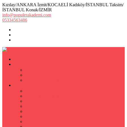
Kızılay/ANKARA İzmit/KOCAELİ Kadıköy/İSTANBUL Taksim/
İSTANBUL Konak/İZMİR
info@populerakademi.com
05334563486
ANASAYFA
KURUMSAL
HAKKIMIZDA
EKİBİMİZ
Öğretmen Başvuru Formu
ÖZEL DERS
Özel Ders
Hızlı Okuma Kursu
İlkokul Özel Ders
Matematik Özel Ders
Özel Ders Fizik
Kimya Özel Ders
Eğitim Koçu Mentor
Hızlı Okuma Teknikleri