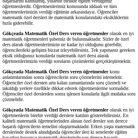
başarılarını kanıtlamış, yıllardır birlikte eğitim verdiğimiz
öğretmenlerdir. Öğretmenlerimiz konusunda iddaalı ve tüm
öğretmenlerimizin verdiği eğitimin arkasındayız. Öğrenciler
matematik özel dersleri ile matematik konularındaki eksikliklerini
hızla giderebilir.
Gökçeada Matematik Özel Ders veren öğretmenler
olarak en iyi
matematik öğretmenleri şubemiz de bulunmaktadır. Sizler de özel
ders alarak öğretmenlerimizin ne kadar iyi olduğunu görebilir,
öğrencilerdeki gelişimi bizzat izleyebilirsiniz. Tek yapmanız gereken
eksik olduğunuz konularda matematik özel dersi alarak
öğretmenlerimizin verdiği soruların çözümlerini gerçekleştirmektir.
Gökçeada Matematik Özel Ders veren öğretmenler
konu
anlatımlarından sonra öğrencilerin soru çözmelerini istemektir.
Öğrenciler özel dersten arta kalan zamanlarında soru çözmeli ve
takıldığı yerlere özellikle dikkat ederek öğretmenlerine sormalıdır.
Öğrenciler özel derslerden sonra işlenen konularla ilgili mutlaka soru
çözmelidir.
Gökçeada Matematik Özel Ders veren öğretmenler
olarak en iyi
öğretmenlerin birebir verdiği derslere katılım gösterebilirsiniz. En
kaliteli matematik öğretmelerinden alınan özel dersler son derece
başarılı öğrencilerin temelini oluşturmaktadır. Erken yaşta matematik
derslerinde destek alındığında öğrenciler ileri ki senelerde eğitim
hayatları boyunca matematik derslerinde son derece başarılı