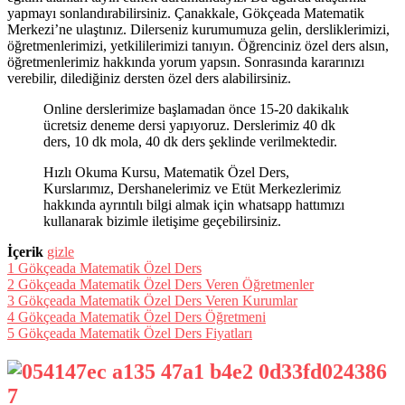
yapmayı sonlandırabilirsiniz. Çanakkale, Gökçeada Matematik
Merkezi’ne ulaştınız. Dilerseniz kurumumuza gelin, dersliklerimizi,
öğretmenlerimizi, yetkililerimizi tanıyın. Öğrenciniz özel ders alsın,
öğretmenlerimiz hakkında yorum yapsın. Sonrasında kararınızı
verebilir, dilediğiniz dersten özel ders alabilirsiniz.
Online derslerimize başlamadan önce 15-20 dakikalık
ücretsiz deneme dersi yapıyoruz. Derslerimiz 40 dk
ders, 10 dk mola, 40 dk ders şeklinde verilmektedir.
Hızlı Okuma Kursu, Matematik Özel Ders,
Kurslarımız, Dershanelerimiz ve Etüt Merkezlerimiz
hakkında ayrıntılı bilgi almak için whatsapp hattımızı
kullanarak bizimle iletişime geçebilirsiniz.
İçerik
gizle
1
Gökçeada Matematik Özel Ders
2
Gökçeada Matematik Özel Ders Veren Öğretmenler
3
Gökçeada Matematik Özel Ders Veren Kurumlar
4
Gökçeada Matematik Özel Ders Öğretmeni
5
Gökçeada Matematik Özel Ders Fiyatları