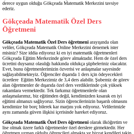
derece uygun olduğu Gökçeada Matematik Merkezini tavsiye
ederiz.
Gökçeada Matematik Özel Ders
Öğretmeni
Gökçeada Matematik Özel Ders öğretmeni
arayışında olan
veliler, Gökçeada Matematik Online Merkezini denemek ister
misiniz? Size iddia ediyoruz ki en iyi matematik öğretmenleri
Gökçeada Eğitim Merkezinde görev almaktadır. Hem de özel ders
ücretini duysanız olasılığı hakkında oldukça şüpheleriniz olacaktır.
Evet, bunu öğretmenlerimizin özverisi ve anlaşmalar sayesinde
sağlayabilmekteyiz. Öğrenciler dışarıda 1 ders için ödeyecekleri
ücretlere Eğitim Merkezimiz de 3,4 ders alabilir. Şubemiz de görev
alan öğretmenler de dışarıda özel ders verdiklerinde çok yüksek
rakamlara vermektedir. Tek farkımız öğretmenlerle olan
anlaşmalarımız, biz eğitimden değil, kendimizden kısarak en iyi
eğitimi almanızı sağlıyoruz. Sizin öğrencilerinizin başarılı olmasını
kendimize bir borç bilerek kar marjını yok ediyoruz. Velilerimizle
aynı zamanda güven ilişkisi içerisinde hareket ediyoruz.
Gökçeada Matematik Özel Ders öğretmeni
olarak ilköğretim ve
lise olmak üzere farklı öğretmenler özel derslere girmektedir. Her
öğretmen uzman olduğu öğrencileri almakta ve bizzat kendileri takip