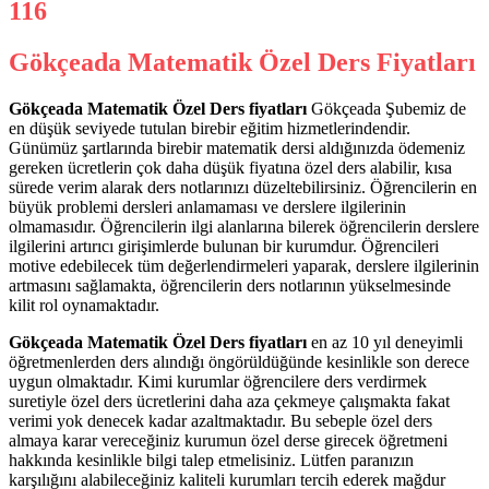
Gökçeada Matematik Özel Ders Fiyatları
Gökçeada Matematik Özel Ders fiyatları
Gökçeada Şubemiz de
en düşük seviyede tutulan birebir eğitim hizmetlerindendir.
Günümüz şartlarında birebir matematik dersi aldığınızda ödemeniz
gereken ücretlerin çok daha düşük fiyatına özel ders alabilir, kısa
sürede verim alarak ders notlarınızı düzeltebilirsiniz. Öğrencilerin en
büyük problemi dersleri anlamaması ve derslere ilgilerinin
olmamasıdır. Öğrencilerin ilgi alanlarına bilerek öğrencilerin derslere
ilgilerini artırıcı girişimlerde bulunan bir kurumdur. Öğrencileri
motive edebilecek tüm değerlendirmeleri yaparak, derslere ilgilerinin
artmasını sağlamakta, öğrencilerin ders notlarının yükselmesinde
kilit rol oynamaktadır.
Gökçeada Matematik Özel Ders fiyatları
en az 10 yıl deneyimli
öğretmenlerden ders alındığı öngörüldüğünde kesinlikle son derece
uygun olmaktadır. Kimi kurumlar öğrencilere ders verdirmek
suretiyle özel ders ücretlerini daha aza çekmeye çalışmakta fakat
verimi yok denecek kadar azaltmaktadır. Bu sebeple özel ders
almaya karar vereceğiniz kurumun özel derse girecek öğretmeni
hakkında kesinlikle bilgi talep etmelisiniz. Lütfen paranızın
karşılığını alabileceğiniz kaliteli kurumları tercih ederek mağdur