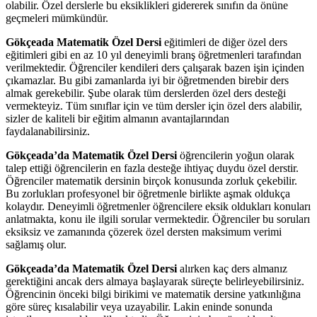
olabilir. Özel derslerle bu eksiklikleri gidererek sınıfın da önüne
geçmeleri mümkündür.
Gökçeada Matematik Özel Dersi
eğitimleri de diğer özel ders
eğitimleri gibi en az 10 yıl deneyimli branş öğretmenleri tarafından
verilmektedir. Öğrenciler kendileri ders çalışarak bazen işin içinden
çıkamazlar. Bu gibi zamanlarda iyi bir öğretmenden birebir ders
almak gerekebilir. Şube olarak tüm derslerden özel ders desteği
vermekteyiz. Tüm sınıflar için ve tüm dersler için özel ders alabilir,
sizler de kaliteli bir eğitim almanın avantajlarından
faydalanabilirsiniz.
Gökçeada’da Matematik Özel Dersi
öğrencilerin yoğun olarak
talep ettiği öğrencilerin en fazla desteğe ihtiyaç duydu özel derstir.
Öğrenciler matematik dersinin birçok konusunda zorluk çekebilir.
Bu zorlukları profesyonel bir öğretmenle birlikte aşmak oldukça
kolaydır. Deneyimli öğretmenler öğrencilere eksik oldukları konuları
anlatmakta, konu ile ilgili sorular vermektedir. Öğrenciler bu soruları
eksiksiz ve zamanında çözerek özel dersten maksimum verimi
sağlamış olur.
Gökçeada’da Matematik Özel Dersi
alırken kaç ders almanız
gerektiğini ancak ders almaya başlayarak süreçte belirleyebilirsiniz.
Öğrencinin önceki bilgi birikimi ve matematik dersine yatkınlığına
göre süreç kısalabilir veya uzayabilir. Lakin eninde sonunda