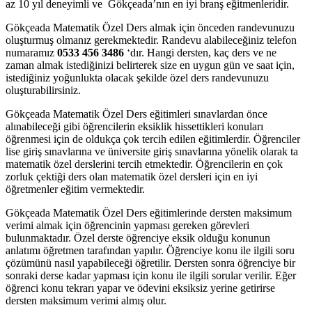
az 10 yıl deneyimli ve Gökçeada’nın en iyi branş eğitmenleridir.
Gökçeada Matematik Özel Ders almak için önceden randevunuzu
oluşturmuş olmanız gerekmektedir. Randevu alabileceğiniz telefon
numaramız
0533 456 3486
‘dır. Hangi dersten, kaç ders ve ne
zaman almak istediğinizi belirterek size en uygun gün ve saat için,
istediğiniz yoğunlukta olacak şekilde özel ders randevunuzu
oluşturabilirsiniz.
Gökçeada Matematik Özel Ders eğitimleri sınavlardan önce
alınabileceği gibi öğrencilerin eksiklik hissettikleri konuları
öğrenmesi için de oldukça çok tercih edilen eğitimlerdir. Öğrenciler
lise giriş sınavlarına ve üniversite giriş sınavlarına yönelik olarak ta
matematik özel derslerini tercih etmektedir. Öğrencilerin en çok
zorluk çektiği ders olan matematik özel dersleri için en iyi
öğretmenler eğitim vermektedir.
Gökçeada Matematik Özel Ders eğitimlerinde dersten maksimum
verimi almak için öğrencinin yapması gereken görevleri
bulunmaktadır. Özel derste öğrenciye eksik olduğu konunun
anlatımı öğretmen tarafından yapılır. Öğrenciye konu ile ilgili soru
çözümünü nasıl yapabileceği öğretilir. Dersten sonra öğrenciye bir
sonraki derse kadar yapması için konu ile ilgili sorular verilir. Eğer
öğrenci konu tekrarı yapar ve ödevini eksiksiz yerine getirirse
dersten maksimum verimi almış olur.