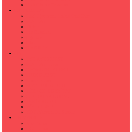
Hızlı Okuma Programı
İLKÖĞRETİM
Sınıf Öğretmeni İlkokul Özel Ders
Matematik
Türkçe
Fen Bilimleri
İngilizce
İnkılap
Din Kültürü
LİSE
TYT-AYT KURSU
Matematik Kursu
GEOMETRİ KURSU
FİZİK KURSU
Kimya Kursu
BİYOLOJİ KURSU
TÜRKÇE -EDEBİYAT
COGRAFYA KURSU
TARİH KURSU
YÖS KURSU
YDT (Yabancı Dil Sınavı)
ÜNİVERSİTE
Ales Kursu
DGS Kursu