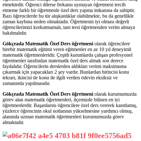
etmektedir. Öğrenci dilerse frekansı uymayan öğretmeni tercih
etmeme farklı bir öğretmenle özel ders yapma imkanına da sahiptir.
Bazı öğrencilerde bu tür alışkanlıklar olabilmekte, bu da genellikle
zaman kaybına neden olmaktadır. Öğretmenin iyi olması değerli
öğrencilerimizi korkutmamalı, tam tersi öğretmenden verim almaya
bakılmalıdır.
Gökçeada Matematik Özel Ders öğretmeni
olarak öğrencilere
birebir matematik eğitimi veren eğitmenler en az 10 yıl deneyimli
matematik öğretmenleridir. Çeşitli kurumlarda çalışan profesyonel
öğretmenler tarafından matematik özel ders almak son derece
faydalıdır. Öğrencilerin derslerden aldıkları verimi maksimuma
çıkarmak için yapacakları 2 şey vardır. Bunlardan birincisi konu
tekrarı, ikincisi de konu ile ilgili verilen ödevin eksiksiz ve
zamanında yapılmasıdır.
Gökçeada Matematik Özel Ders öğretmeni
olarak kurumumuzda
görev alan matematik öğretmenleri, ilçemizde bilinen en iyi
öğretmenlerdir. Başarılarını öğrencilere özel ders vererek kanıtlamış,
yüzlerce öğrencinin okul notlarının yükselmesine yardımcı olmuş,
alanında uzman matematik öğretmenleri kurumumuzda görev
almaktadır.