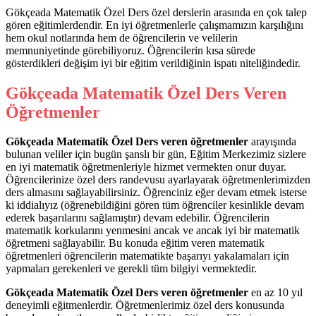
Gökçeada Matematik Özel Ders özel derslerin arasında en çok talep
gören eğitimlerdendir. En iyi öğretmenlerle çalışmamızın karşılığını
hem okul notlarında hem de öğrencilerin ve velilerin
memnuniyetinde görebiliyoruz. Öğrencilerin kısa sürede
gösterdikleri değişim iyi bir eğitim verildiğinin ispatı niteliğindedir.
Gökçeada Matematik Özel Ders Veren
Öğretmenler
Gökçeada Matematik Özel Ders veren öğretmenler
arayışında
bulunan veliler için bugün şanslı bir gün, Eğitim Merkezimiz sizlere
en iyi matematik öğretmenleriyle hizmet vermekten onur duyar.
Öğrencilerinize özel ders randevusu ayarlayarak öğretmenlerimizden
ders almasını sağlayabilirsiniz. Öğrenciniz eğer devam etmek isterse
ki iddialıyız (öğrenebildiğini gören tüm öğrenciler kesinlikle devam
ederek başarılarını sağlamıştır) devam edebilir. Öğrencilerin
matematik korkularını yenmesini ancak ve ancak iyi bir matematik
öğretmeni sağlayabilir. Bu konuda eğitim veren matematik
öğretmenleri öğrencilerin matematikte başarıyı yakalamaları için
yapmaları gerekenleri ve gerekli tüm bilgiyi vermektedir.
Gökçeada Matematik Özel Ders veren öğretmenler
en az 10 yıl
deneyimli eğitmenlerdir. Öğretmenlerimiz özel ders konusunda