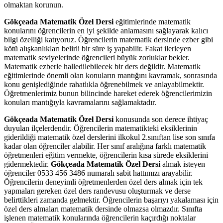
olmaktan korunun.
Gökçeada Matematik Özel Dersi
eğitimlerinde matematik
konularını öğrencilerin en iyi şekilde anlamasını sağlayarak kalıcı
bilgi özelliği katıyoruz. Öğrencilerin matematik dersinde ezber gibi
kötü alışkanlıkları belirli bir süre iş yapabilir. Fakat ilerleyen
matematik seviyelerinde öğrencileri büyük zorluklar bekler.
Matematik ezberle halledilebilecek bir ders değildir. Matematik
eğitimlerinde önemli olan konuların mantığını kavramak, sonrasında
konu genişlediğinde rahatlıkla öğrenebilmek ve anlayabilmektir.
Öğretmenlerimiz bunun bilincinde hareket ederek öğrencilerimizin
konuları mantığıyla kavramalarını sağlamaktadır.
Gökçeada Matematik Özel Dersi
konusunda son derece ihtiyaç
duyulan ilçelerdendir. Öğrencilerin matematikteki eksiklerinin
giderildiği matematik özel derslerini ilkokul 2.sınıftan lise son sınıfa
kadar olan öğrenciler alabilir. Her sınıf aralığına farklı matematik
öğretmenleri eğitim vermekte, öğrencilerin kısa sürede eksiklerini
gidermektedir.
Gökçeada Matematik Özel Dersi
almak isteyen
öğrenciler 0533 456 3486 numaralı sabit hattımızı arayabilir.
Öğrencilerin deneyimli öğretmenlerden özel ders almak için tek
yapmaları gereken özel ders randevusu oluşturmak ve derse
belirttikleri zamanda gelmektir. Öğrencilerin başarıyı yakalaması için
özel ders almaları matematik dersinde olmazsa olmazdır. Sınıfta
işlenen matematik konularında öğrencilerin kaçırdığı noktalar