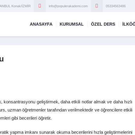
STANBUL Konak/İZMİR
info@populerakademi.com
05334563486
ANASAYFA
KURUMSAL
ÖZEL DERS
İLKÖ
u
konsantrasyonu geliştirmek, daha etkili notlar almak ve daha hızlı
urs, uzman öğretmenler tarafından verilmektedir ve öğrencilere etkili
leri gibi becerileri öğretir.
atik yapma imkanı sunarak okuma becerilerini hızla geliştirmelerini