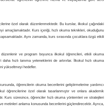
lerine özel olarak düzenlenmektedir. Bu kurslar, ilkokul çağındaki
eyi amaçlamaktadır. Kurs içeriği, hızlı okuma teknikleri, okuduğunu
rı kapsamaktadır. Aynı zamanda, kurs sırasında çocuklara özgü etkili
e düzenlenir ve program boyunca ilkokul öğrencileri, etkili okuma
i daha hızlı tanıma yeteneklerini de artırırlar. İlkokul hızlı okuma
ini yükseltmeyi hedefler.
kursunda, öğrencilerin okuma becerilerini geliştirmelerine yardımcı
okul öğrencilerine özel olarak tasarlanmıştır ve onlara akademik
etir. Kurs süresince, öğrenciler hızlı okuma yöntemleri ve stratejileri
ve metinleri anlama konusunda becerilerini güçlendirecektir. Ayrıca,