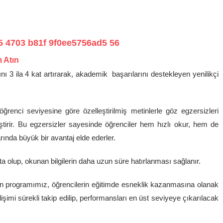
m Atın
 3 ila 4 kat artırarak, akademik başarılarını destekleyen yenilikçi
renci seviyesine göre özelleştirilmiş metinlerle göz egzersizleri
tirir. Bu egzersizler sayesinde öğrenciler hem hızlı okur, hem de
rında büyük bir avantaj elde ederler.
ta olup, okunan bilgilerin daha uzun süre hatırlanması sağlanır.
ilen programımız, öğrencilerin eğitimde esneklik kazanmasına olanak
lişimi sürekli takip edilip, performansları en üst seviyeye çıkarılacak