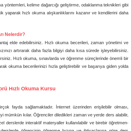
ma yöntemleri, kelime dağarcığı geliştirme, odaklanma teknikleri gibi
atik yaparak hızlı okuma alışkanlıklarını kazanır ve kendilerini daha
ı Nelerdir?
taj elde edebilirsiniz. Hızlı okuma becerileri, zaman yönetimi ve
nızı artırarak daha fazla bilgiyi daha kısa sürede işleyebilirsiniz.
irsiniz. Hızlı okuma, sınavlarda ve öğrenme süreçlerinde önemli bir
ak okuma becerilerinizi hızla geliştirebilir ve başarıya giden yolda
çok fayda sağlamaktadır. İnternet üzerinden erişilebilir olması,
 mümkün kılar. Öğrenciler diledikleri zaman ve yerde ders alabilir,
el derslerde interaktif materyaller kullanılabilir ve birebir öğretmen-
el derslerde öğrencinin öğrenme hızına ve ihtiyaçlarına göre ders