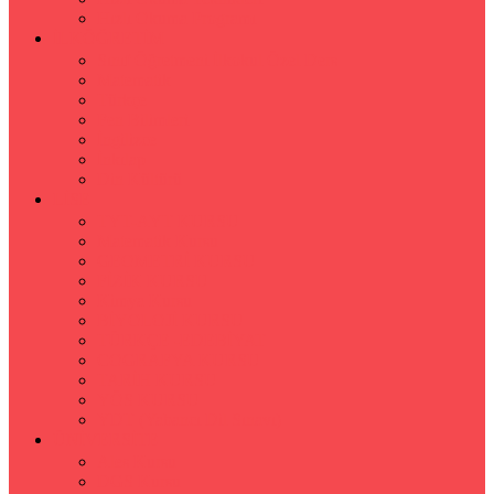
Hızlı Okuma Programı
İLKÖĞRETİM
Sınıf Öğretmeni İlkokul Özel Ders
Matematik
Türkçe
Fen Bilimleri
İngilizce
İnkılap
Din Kültürü
LİSE
TYT-AYT KURSU
Matematik Kursu
GEOMETRİ KURSU
FİZİK KURSU
Kimya Kursu
BİYOLOJİ KURSU
TÜRKÇE -EDEBİYAT
COGRAFYA KURSU
TARİH KURSU
YÖS KURSU
YDT (Yabancı Dil Sınavı)
ÜNİVERSİTE
Ales Kursu
DGS Kursu