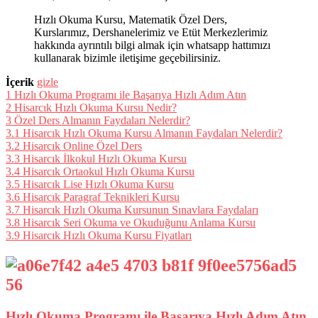
Hızlı Okuma Kursu, Matematik Özel Ders,
Kurslarımız, Dershanelerimiz ve Etüt Merkezlerimiz
hakkında ayrıntılı bilgi almak için whatsapp hattımızı
kullanarak bizimle iletişime geçebilirsiniz.
İçerik
gizle
1
Hızlı Okuma Programı ile Başarıya Hızlı Adım Atın
2
Hisarcık Hızlı Okuma Kursu Nedir?
3
Özel Ders Almanın Faydaları Nelerdir?
3.1
Hisarcık Hızlı Okuma Kursu Almanın Faydaları Nelerdir?
3.2
Hisarcık Online Özel Ders
3.3
Hisarcık İlkokul Hızlı Okuma Kursu
3.4
Hisarcık Ortaokul Hızlı Okuma Kursu
3.5
Hisarcık Lise Hızlı Okuma Kursu
3.6
Hisarcık Paragraf Teknikleri Kursu
3.7
Hisarcık Hızlı Okuma Kursunun Sınavlara Faydaları
3.8
Hisarcık Seri Okuma ve Okuduğunu Anlama Kursu
3.9
Hisarcık Hızlı Okuma Kursu Fiyatları
Hızlı Okuma Programı ile Başarıya Hızlı Adım Atın