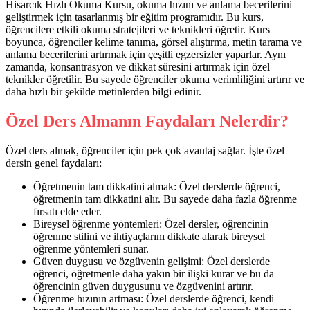
Hisarcık Hızlı Okuma Kursu, okuma hızını ve anlama becerilerini
geliştirmek için tasarlanmış bir eğitim programıdır. Bu kurs,
öğrencilere etkili okuma stratejileri ve teknikleri öğretir. Kurs
boyunca, öğrenciler kelime tanıma, görsel alıştırma, metin tarama ve
anlama becerilerini artırmak için çeşitli egzersizler yaparlar. Aynı
zamanda, konsantrasyon ve dikkat süresini artırmak için özel
teknikler öğretilir. Bu sayede öğrenciler okuma verimliliğini artırır ve
daha hızlı bir şekilde metinlerden bilgi edinir.
Özel Ders Almanın Faydaları Nelerdir?
Özel ders almak, öğrenciler için pek çok avantaj sağlar. İşte özel
dersin genel faydaları:
Öğretmenin tam dikkatini almak: Özel derslerde öğrenci,
öğretmenin tam dikkatini alır. Bu sayede daha fazla öğrenme
fırsatı elde eder.
Bireysel öğrenme yöntemleri: Özel dersler, öğrencinin
öğrenme stilini ve ihtiyaçlarını dikkate alarak bireysel
öğrenme yöntemleri sunar.
Güven duygusu ve özgüvenin gelişimi: Özel derslerde
öğrenci, öğretmenle daha yakın bir ilişki kurar ve bu da
öğrencinin güven duygusunu ve özgüvenini artırır.
Öğrenme hızının artması: Özel derslerde öğrenci, kendi