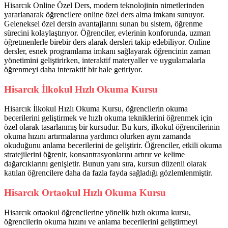
Hisarcık Online Özel Ders, modern teknolojinin nimetlerinden
yararlanarak öğrencilere online özel ders alma imkanı sunuyor.
Geleneksel özel dersin avantajlarını sunan bu sistem, öğrenme
sürecini kolaylaştırıyor. Öğrenciler, evlerinin konforunda, uzman
öğretmenlerle birebir ders alarak dersleri takip edebiliyor. Online
dersler, esnek programlama imkanı sağlayarak öğrencinin zaman
yönetimini geliştirirken, interaktif materyaller ve uygulamalarla
öğrenmeyi daha interaktif bir hale getiriyor.
Hisarcık İlkokul Hızlı Okuma Kursu
Hisarcık İlkokul Hızlı Okuma Kursu, öğrencilerin okuma
becerilerini geliştirmek ve hızlı okuma tekniklerini öğrenmek için
özel olarak tasarlanmış bir kursudur. Bu kurs, ilkokul öğrencilerinin
okuma hızını artırmalarına yardımcı olurken aynı zamanda
okuduğunu anlama becerilerini de geliştirir. Öğrenciler, etkili okuma
stratejilerini öğrenir, konsantrasyonlarını artırır ve kelime
dağarcıklarını genişletir. Bunun yanı sıra, kursun düzenli olarak
katılan öğrencilere daha da fazla fayda sağladığı gözlemlenmiştir.
Hisarcık Ortaokul Hızlı Okuma Kursu
Hisarcık ortaokul öğrencilerine yönelik hızlı okuma kursu,
öğrencilerin okuma hızını ve anlama becerilerini geliştirmeyi