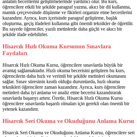
anlatım becerilerini geliştirmelerinde yardımcı olur. Bu kurs,
öğrencilere etkili bir şekilde paragraf yazma, akıcı bir dil kullanma,
mantık çerçevesinde düşünme ve fikirleri organize etme becerilerini
kazandırır. Ayrıca, kurs içerisinde paragraf geliştirme, başlık
oluşturma, geçiş ifadeleri kullanma gibi önemli teknikler de öğretilir.
Bu sayede öğrenciler, yazılı metinlerde daha güçlü ve akıcı bir
şekilde ifade edebilirler.
Hisarcık Hızlı Okuma Kursunun Sınavlara
Faydaları
Hisarcık Hızlı Okuma Kursu, öğrencilere sınavlarda büyük bir
avantaj sağlamaktadır. Hızlı okuma becerisini geliştiren bu kurs,
öğrencilerin daha hızlı ve verimli bir şekilde metinleri okumasını
sağlar. Sınav süresinin kısıtlı olduğu durumlarda, hızlı okuma
teknikleri öğrencilere zaman kazandırır. Ayrıca, kurs öğrencilere
metinleri daha iyi anlama ve analiz etme becerisi kazandırarak
sınavlarda başarıyı artırır. Özetle, Hisarcık Hızlı Okuma Kursu
öğrencilere sınavlarda başarılı olmaları için gerekli olan önemli bir
yetenek kazandırır.
Hisarcık Seri Okuma ve Okuduğunu Anlama Kursu
Hisarcık Seri Okuma ve Okuduğunu Anlama Kursu, öğrencilere seri