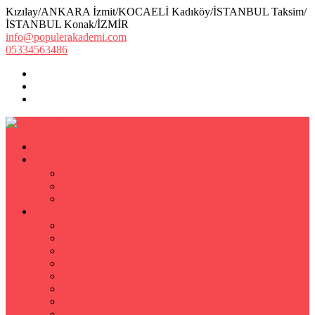
Kızılay/ANKARA İzmit/KOCAELİ Kadıköy/İSTANBUL Taksim/
İSTANBUL Konak/İZMİR
info@populerakademi.com
05334563486
ANASAYFA
KURUMSAL
HAKKIMIZDA
EKİBİMİZ
Öğretmen Başvuru Formu
ÖZEL DERS
Özel Ders
Hızlı Okuma Kursu
İlkokul Özel Ders
Matematik Özel Ders
Özel Ders Fizik
Kimya Özel Ders
Eğitim Koçu Mentor
Hızlı Okuma Teknikleri