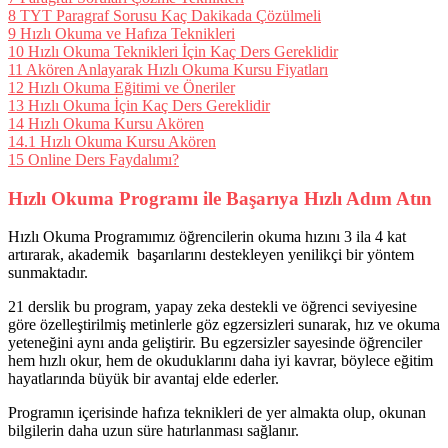
8
TYT Paragraf Sorusu Kaç Dakikada Çözülmeli
9
Hızlı Okuma ve Hafıza Teknikleri
10
Hızlı Okuma Teknikleri İçin Kaç Ders Gereklidir
11
Akören Anlayarak Hızlı Okuma Kursu Fiyatları
12
Hızlı Okuma Eğitimi ve Öneriler
13
Hızlı Okuma İçin Kaç Ders Gereklidir
14
Hızlı Okuma Kursu Akören
14.1
Hızlı Okuma Kursu Akören
15
Online Ders Faydalımı?
Hızlı Okuma Programı ile Başarıya Hızlı Adım Atın
Hızlı Okuma Programımız öğrencilerin okuma hızını 3 ila 4 kat
artırarak, akademik başarılarını destekleyen yenilikçi bir yöntem
sunmaktadır.
21 derslik bu program, yapay zeka destekli ve öğrenci seviyesine
göre özelleştirilmiş metinlerle göz egzersizleri sunarak, hız ve okuma
yeteneğini aynı anda geliştirir. Bu egzersizler sayesinde öğrenciler
hem hızlı okur, hem de okuduklarını daha iyi kavrar, böylece eğitim
hayatlarında büyük bir avantaj elde ederler.
Programın içerisinde hafıza teknikleri de yer almakta olup, okunan
bilgilerin daha uzun süre hatırlanması sağlanır.