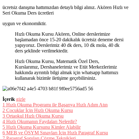
ücretsiz danışma hattımızdan detaylı bilgi alınız. Akören Hızlı ve
Seri Okuma Ders ücretleri
uygun ve ekonomiktir.
Hızlı Okuma Kursu Akören, Online derslerimize
başlamadan önce 15-20 dakikalık ücretsiz deneme dersi
yapıyoruz. Derslerimiz 40 dk ders, 10 dk mola, 40 dk
ders şeklinde verilmektedir.
Hızlı Okuma Kursu, Matematik Özel Ders,
Kurslarımız, Dershanelerimiz ve Etüt Merkezlerimiz
hakkında ayrıntılı bilgi almak için whatsapp hattımızı
kullanarak bizimle iletişime geçebilirsiniz.
İçerik
gizle
1
Hızlı Okuma Programı ile Başarıya Hızlı Adım Atın
2
Çocuklar İçin Hızlı Okuma Kursu
3
Ortaokul Hızlı Okuma Kursu
4
Hızlı Okumanın Faydaları Nelerdir?
5
Hızlı Okuma Kursunu Kimler Alabilir
6
MEB ve ÖSYM Sınavları İçin Hızlı Paragraf Kursu
7
Paragraf Soruları Çözme Teknikleri