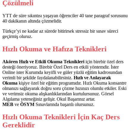
Çözülmeli
YTT de süre sıkıntısı yaşayan öğrenciler 40 tane paragraf sorusunu
40 dakikanın altında çözmelidir.
Türkçe’yi ne kadar az sürede bitirirsek stressiz bir sınav süreci
geçirmiş oluruz.
Hızlı Okuma ve Hafıza Teknikleri
Akören Hızlı ve Etkili Okuma Teknikleri
için birebir özel ders
desteği öneriyoruz. Birebir Özel Ders en etkili yöntemdir. İster
Online ister Kurumda keyifli ve güler yüzlü eğitim kadrosundan
verimli bir şekilde faydalanabilirsiniz.
Hızlı ve Anlayarak
Okuma
kişiye özel bir eğitim programıdır. Hızlı Okuma konsantre
olmanızı sağlayarak doğru soru çözme hızınızı olumlu etkiler. Eski
ve verimsiz okuma alışkanlıklarından kurtulursunuz. Görsel
Algılama yeteneğiniz gelişir. Okul Başarınız artar.
MEB
ve
ÖSYM
Sınavlarında başarılı olursunuz.
Hızlı Okuma Teknikleri İçin Kaç Ders
Gereklidir