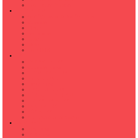
Hızlı Okuma Programı
İLKÖĞRETİM
Sınıf Öğretmeni İlkokul Özel Ders
Matematik
Türkçe
Fen Bilimleri
İngilizce
İnkılap
Din Kültürü
LİSE
TYT-AYT KURSU
Matematik Kursu
GEOMETRİ KURSU
FİZİK KURSU
Kimya Kursu
BİYOLOJİ KURSU
TÜRKÇE -EDEBİYAT
COGRAFYA KURSU
TARİH KURSU
YÖS KURSU
YDT (Yabancı Dil Sınavı)
ÜNİVERSİTE
Ales Kursu
DGS Kursu