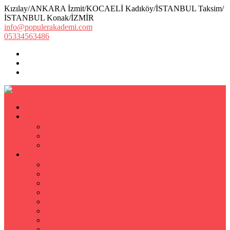
Kızılay/ANKARA İzmit/KOCAELİ Kadıköy/İSTANBUL Taksim/
İSTANBUL Konak/İZMİR
info@populerakademi.com
05334563486
ANASAYFA
KURUMSAL
HAKKIMIZDA
EKİBİMİZ
Öğretmen Başvuru Formu
ÖZEL DERS
Özel Ders
Hızlı Okuma Kursu
İlkokul Özel Ders
Matematik Özel Ders
Özel Ders Fizik
Kimya Özel Ders
Eğitim Koçu Mentor
Hızlı Okuma Teknikleri