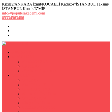
Kızılay/ANKARA İzmit/KOCAELİ Kadıköy/İSTANBUL Taksim/
İSTANBUL Konak/İZMİR
info@populerakademi.com
05334563486
ANASAYFA
KURUMSAL
HAKKIMIZDA
EKİBİMİZ
Öğretmen Başvuru Formu
ÖZEL DERS
Özel Ders
Hızlı Okuma Kursu
İlkokul Özel Ders
Matematik Özel Ders
Özel Ders Fizik
Kimya Özel Ders
Eğitim Koçu Mentor
Hızlı Okuma Teknikleri