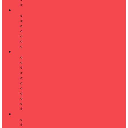
Hızlı Okuma Programı
İLKÖĞRETİM
Sınıf Öğretmeni İlkokul Özel Ders
Matematik
Türkçe
Fen Bilimleri
İngilizce
İnkılap
Din Kültürü
LİSE
TYT-AYT KURSU
Matematik Kursu
GEOMETRİ KURSU
FİZİK KURSU
Kimya Kursu
BİYOLOJİ KURSU
TÜRKÇE -EDEBİYAT
COGRAFYA KURSU
TARİH KURSU
YÖS KURSU
YDT (Yabancı Dil Sınavı)
ÜNİVERSİTE
Ales Kursu
DGS Kursu