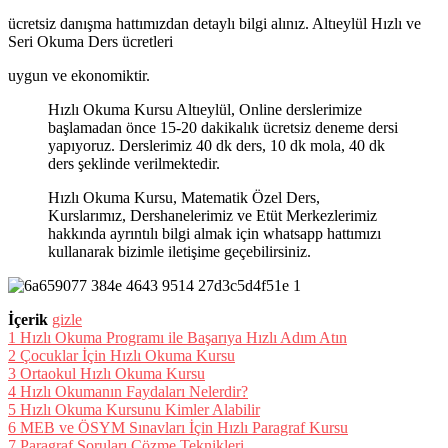
ücretsiz danışma hattımızdan detaylı bilgi alınız. Altıeylül Hızlı ve
Seri Okuma Ders ücretleri
uygun ve ekonomiktir.
Hızlı Okuma Kursu Altıeylül, Online derslerimize
başlamadan önce 15-20 dakikalık ücretsiz deneme dersi
yapıyoruz. Derslerimiz 40 dk ders, 10 dk mola, 40 dk
ders şeklinde verilmektedir.
Hızlı Okuma Kursu, Matematik Özel Ders,
Kurslarımız, Dershanelerimiz ve Etüt Merkezlerimiz
hakkında ayrıntılı bilgi almak için whatsapp hattımızı
kullanarak bizimle iletişime geçebilirsiniz.
İçerik
gizle
1
Hızlı Okuma Programı ile Başarıya Hızlı Adım Atın
2
Çocuklar İçin Hızlı Okuma Kursu
3
Ortaokul Hızlı Okuma Kursu
4
Hızlı Okumanın Faydaları Nelerdir?
5
Hızlı Okuma Kursunu Kimler Alabilir
6
MEB ve ÖSYM Sınavları İçin Hızlı Paragraf Kursu
7
Paragraf Soruları Çözme Teknikleri