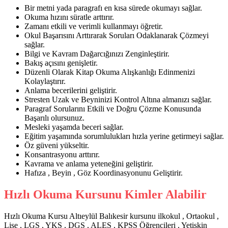
Bir metni yada paragrafı en kısa sürede okumayı sağlar.
Okuma hızını süratle arttırır.
Zamanı etkili ve verimli kullanmayı öğretir.
Okul Başarısını Arttırarak Soruları Odaklanarak Çözmeyi
sağlar.
Bilgi ve Kavram Dağarcığınızı Zenginleştirir.
Bakış açısını genişletir.
Düzenli Olarak Kitap Okuma Alışkanlığı Edinmenizi
Kolaylaştırır.
Anlama becerilerini geliştirir.
Stresten Uzak ve Beyninizi Kontrol Altına almanızı sağlar.
Paragraf Sorularını Etkili ve Doğru Çözme Konusunda
Başarılı olursunuz.
Mesleki yaşamda beceri sağlar.
Eğitim yaşamında sorumlulukları hızla yerine getirmeyi sağlar.
Öz güveni yükseltir.
Konsantrasyonu arttırır.
Kavrama ve anlama yeteneğini geliştirir.
Hafıza , Beyin , Göz Koordinasyonunu Geliştirir.
Hızlı Okuma Kursunu Kimler Alabilir
Hızlı Okuma Kursu Altıeylül Balıkesir kursunu ilkokul , Ortaokul ,
Lise , LGS , YKS , DGS , ALES , KPSS Öğrencileri , Yetişkin