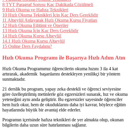
8
TYT Paragraf Sorusu Kaç Dakikada Çözülmeli
9
Hızlı Okuma ve Hafıza Teknikleri
10
Hızlı Okuma Teknikleri İçin Kaç Ders Gereklidir
11
Altıeylül Anlayarak Hızlı Okuma Kursu Fiyatları
12
Hızlı Okuma Eğitimi ve Öneriler
13
Hızlı Okuma İçin Kaç Ders Gereklidir
14
Hızlı Okuma Kursu Altıeylül
14.1
Hızlı Okuma Kursu Altıeylül
15
Online Ders Faydalımı?
Hızlı Okuma Programı ile Başarıya Hızlı Adım Atın
Hızlı Okuma Programımız öğrencilerin okuma hızını 3 ila 4 kat
artırarak, akademik başarılarını destekleyen yenilikçi bir yöntem
sunmaktadır.
21 derslik bu program, yapay zeka destekli ve öğrenci seviyesine
göre özelleştirilmiş metinlerle göz egzersizleri sunarak, hız ve okuma
yeteneğini aynı anda geliştirir. Bu egzersizler sayesinde öğrenciler
hem hızlı okur, hem de okuduklarını daha iyi kavrar, böylece eğitim
hayatlarında büyük bir avantaj elde ederler.
Programın içerisinde hafıza teknikleri de yer almakta olup, okunan
bilgilerin daha uzun süre hatırlanması sağlanır.