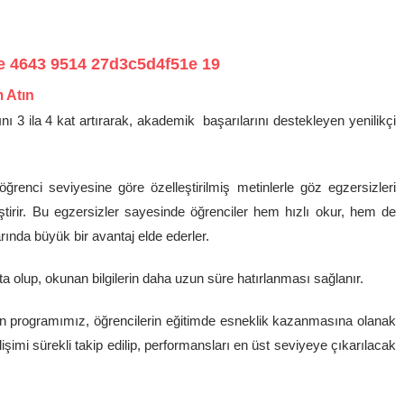
m Atın
 3 ila 4 kat artırarak, akademik başarılarını destekleyen yenilikçi
renci seviyesine göre özelleştirilmiş metinlerle göz egzersizleri
tirir. Bu egzersizler sayesinde öğrenciler hem hızlı okur, hem de
rında büyük bir avantaj elde ederler.
ta olup, okunan bilgilerin daha uzun süre hatırlanması sağlanır.
ilen programımız, öğrencilerin eğitimde esneklik kazanmasına olanak
lişimi sürekli takip edilip, performansları en üst seviyeye çıkarılacak