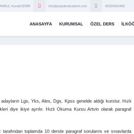
STANBUL Konak/İZMİR
info@populerakademi.com
05334563486
ANASAYFA
KURUMSAL
ÖZEL DERS
İLKÖ
adayların Lgs, Yks, Ales, Dgs, Kpss genelde aldığı kurstur. Hızlı
ri diye ikiye ayrılır. Hızlı Okuma Kursu Artvin olarak paragraf
z tarafından toplamda 10 derste paragraf sorularını ve sınavlarda