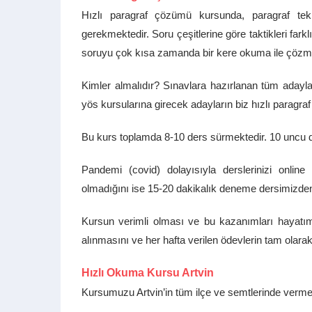
Hızlı paragraf çözümü kursunda, paragraf tekn
gerekmektedir. Soru çeşitlerine göre taktikleri farkl
soruyu çok kısa zamanda bir kere okuma ile çözme 
Kimler almalıdır? Sınavlara hazırlanan tüm adayla
yös kursularına girecek adayların biz hızlı paragr
Bu kurs toplamda 8-10 ders sürmektedir. 10 uncu de
Pandemi (covid) dolayısıyla derslerinizi onlin
olmadığını ise 15-20 dakikalık deneme dersimizde
Kursun verimli olması ve bu kazanımları hayatı
alınmasını ve her hafta verilen ödevlerin tam olar
Hızlı Okuma Kursu Artvin
Kursumuzu Artvin’in tüm ilçe ve semtlerinde vermek