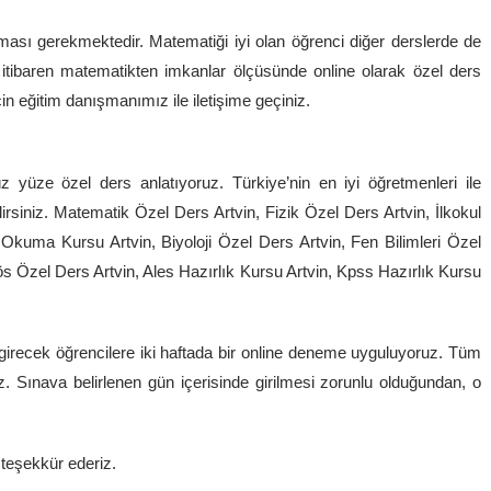
ası gerekmektedir. Matematiği iyi olan öğrenci diğer derslerde de
an itibaren matematikten imkanlar ölçüsünde online olarak özel ders
in eğitim danışmanımız ile iletişime geçiniz.
z yüze özel ders anlatıyoruz. Türkiye’nin en iyi öğretmenleri ile
irsiniz. Matematik Özel Ders Artvin, Fizik Özel Ders Artvin, İlkokul
Okuma Kursu Artvin, Biyoloji Özel Ders Artvin, Fen Bilimleri Özel
ös Özel Ders Artvin, Ales Hazırlık Kursu Artvin, Kpss Hazırlık Kursu
recek öğrencilere iki haftada bir online deneme uyguluyoruz. Tüm
z. Sınava belirlenen gün içerisinde girilmesi zorunlu olduğundan, o
n teşekkür ederiz.