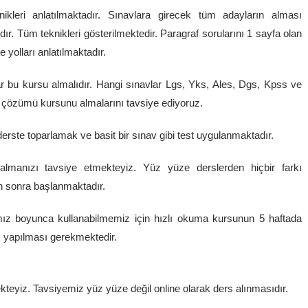
ikleri anlatılmaktadır. Sınavlara girecek tüm adayların alması
ıdır. Tüm teknikleri gösterilmektedir. Paragraf sorularını 1 sayfa olan
yolları anlatılmaktadır.
r bu kursu almalıdır. Hangi sınavlar Lgs, Yks, Ales, Dgs, Kpss ve
af çözümü kursunu almalarını tavsiye ediyoruz.
rste toparlamak ve basit bir sınav gibi test uygulanmaktadır.
e almanızı tavsiye etmekteyiz. Yüz yüze derslerden hiçbir farkı
n sonra başlanmaktadır.
mız boyunca kullanabilmemiz için hızlı okuma kursunun 5 haftada
ak yapılması gerekmektedir.
teyiz. Tavsiyemiz yüz yüze değil online olarak ders alınmasıdır.