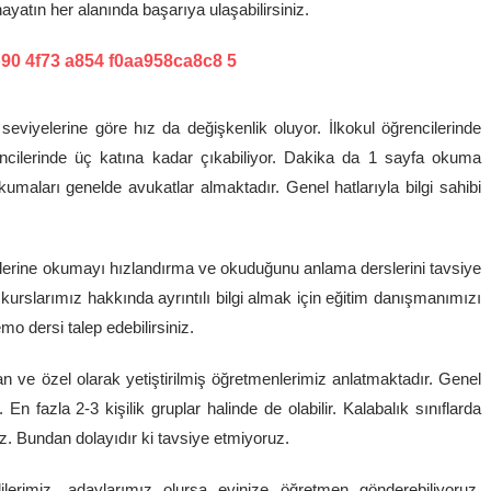
hayatın her alanında başarıya ulaşabilirsiniz.
viyelerine göre hız da değişkenlik oluyor. İlkokul öğrencilerinde
encilerinde üç katına kadar çıkabiliyor. Dakika da 1 sayfa okuma
okumaları genelde avukatlar almaktadır. Genel hatlarıyla bilgi sahibi
ilerine okumayı hızlandırma ve okuduğunu anlama derslerini tavsiye
kurslarımız hakkında ayrıntılı bilgi almak için eğitim danışmanımızı
o dersi talep edebilirsiniz.
n ve özel olarak yetiştirilmiş öğretmenlerimiz anlatmaktadır. Genel
 En fazla 2-3 kişilik gruplar halinde de olabilir. Kalabalık sınıflarda
z. Bundan dolayıdır ki tavsiye etmiyoruz.
lerimiz, adaylarımız olursa evinize öğretmen gönderebiliyoruz.