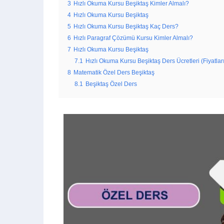
3
Hızlı Okuma Kursu Beşiktaş Kimler Almalı?
4
Hızlı Okuma Kursu Beşiktaş
5
Hızlı Okuma Kursu Beşiktaş Kaç Ders?
6
Hızlı Paragraf Çözümü Kursu Kimler Almalı?
7
Hızlı Okuma Kursu Beşiktaş
7.1
Hızlı Okuma Kursu Beşiktaş Ders Ücretleri (Fiyatları
8
Matematik Özel Ders Beşiktaş
8.1
Beşiktaş Özel Ders