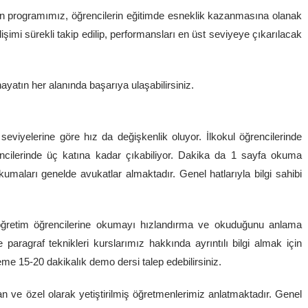
ilen programımız, öğrencilerin eğitimde esneklik kazanmasına olanak
lişimi sürekli takip edilip, performansları en üst seviyeye çıkarılacak
hayatın her alanında başarıya ulaşabilirsiniz.
viyelerine göre hız da değişkenlik oluyor. İlkokul öğrencilerinde
encilerinde üç katına kadar çıkabiliyor. Dakika da 1 sayfa okuma
okumaları genelde avukatlar almaktadır. Genel hatlarıyla bilgi sahibi
köğretim öğrencilerine okumayı hızlandırma ve okuduğunu anlama
paragraf teknikleri kurslarımız hakkında ayrıntılı bilgi almak için
me 15-20 dakikalık demo dersi talep edebilirsiniz.
n ve özel olarak yetiştirilmiş öğretmenlerimiz anlatmaktadır. Genel