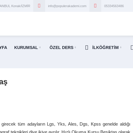
STANBUL Konak/İZMİR
info@populerakademi.com
05334563486
YFA
KURUMSAL
ÖZEL DERS
İLKÖĞRETİM
aş
 girecek tüm adayların Lgs, Yks, Ales, Dgs, Kpss genelde aldığı
raf teknikleri diye ikiye ayrılır. Hızlı Okuma Kursu Beşiktaş olarak