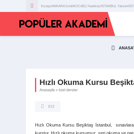
Kızılay/ANKARA İzmit/KOCAELİ Kadıköy/İSTANBUL Taksim/İ
ANASA
Hızlı Okuma Kursu Beşikt
Anasayfa
»
özel dersler
833
Hızlı Okuma Kursu Beşiktaş İstanbul, sınavlara
kurstur. Hızlı okuma kursumuz, seri okuma ve parag