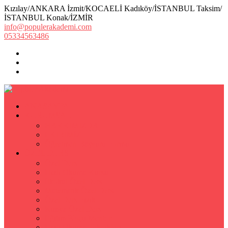
Kızılay/ANKARA İzmit/KOCAELİ Kadıköy/İSTANBUL Taksim/
İSTANBUL Konak/İZMİR
info@populerakademi.com
05334563486
ANASAYFA
KURUMSAL
HAKKIMIZDA
EKİBİMİZ
Öğretmen Başvuru Formu
ÖZEL DERS
Özel Ders
Hızlı Okuma Kursu
İlkokul Özel Ders
Matematik Özel Ders
Özel Ders Fizik
Kimya Özel Ders
Eğitim Koçu Mentor
Hızlı Okuma Teknikleri