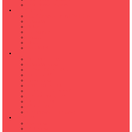
Hızlı Okuma Programı
İLKÖĞRETİM
Sınıf Öğretmeni İlkokul Özel Ders
Matematik
Türkçe
Fen Bilimleri
İngilizce
İnkılap
Din Kültürü
LİSE
TYT-AYT KURSU
Matematik Kursu
GEOMETRİ KURSU
FİZİK KURSU
Kimya Kursu
BİYOLOJİ KURSU
TÜRKÇE -EDEBİYAT
COGRAFYA KURSU
TARİH KURSU
YÖS KURSU
YDT (Yabancı Dil Sınavı)
ÜNİVERSİTE
Ales Kursu
DGS Kursu