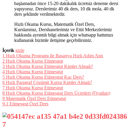
başlamadan önce 15-20 dakikalık ücretsiz deneme dersi
yapıyoruz. Derslerimiz 40 dk ders, 10 dk mola, 40 dk
ders şeklinde verilmektedir.
Hızlı Okuma Kursu, Matematik Özel Ders,
Kurslarımız, Dershanelerimiz ve Etüt Merkezlerimiz
hakkında ayrıntılı bilgi almak için whatsapp hattımızı
kullanarak bizimle iletişime geçebilirsiniz.
İçerik
gizle
1
Hızlı Okuma Programı ile Başarıya Hızlı Adım Atın
2
Hızlı Okuma Kursu Etimesgut
3
Hızlı Okuma Kursu Etimesgut Kimler Almalı?
4
Hızlı Okuma Kursu Etimesgut
5
Hızlı Okuma Kursu Etimesgut Kaç Ders?
6
Hızlı Paragraf Çözümü Kursu Kimler Almalı?
7
Hızlı Okuma Kursu Etimesgut
8
Hızlı Okuma Kursu Etimesgut Ders Ücretleri (Fiyatları)
9
Matematik Özel Ders Etimesgut
9.1
Etimesgut Özel Ders