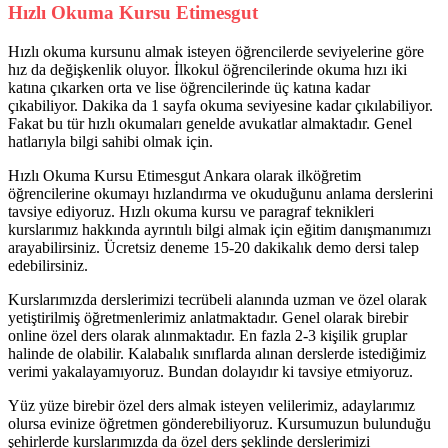
Hızlı Okuma Kursu Etimesgut
Hızlı okuma kursunu almak isteyen öğrencilerde seviyelerine göre
hız da değişkenlik oluyor. İlkokul öğrencilerinde okuma hızı iki
katına çıkarken orta ve lise öğrencilerinde üç katına kadar
çıkabiliyor. Dakika da 1 sayfa okuma seviyesine kadar çıkılabiliyor.
Fakat bu tür hızlı okumaları genelde avukatlar almaktadır. Genel
hatlarıyla bilgi sahibi olmak için.
Hızlı Okuma Kursu Etimesgut Ankara olarak ilköğretim
öğrencilerine okumayı hızlandırma ve okuduğunu anlama derslerini
tavsiye ediyoruz. Hızlı okuma kursu ve paragraf teknikleri
kurslarımız hakkında ayrıntılı bilgi almak için eğitim danışmanımızı
arayabilirsiniz. Ücretsiz deneme 15-20 dakikalık demo dersi talep
edebilirsiniz.
Kurslarımızda derslerimizi tecrübeli alanında uzman ve özel olarak
yetiştirilmiş öğretmenlerimiz anlatmaktadır. Genel olarak birebir
online özel ders olarak alınmaktadır. En fazla 2-3 kişilik gruplar
halinde de olabilir. Kalabalık sınıflarda alınan derslerde istediğimiz
verimi yakalayamıyoruz. Bundan dolayıdır ki tavsiye etmiyoruz.
Yüz yüze birebir özel ders almak isteyen velilerimiz, adaylarımız
olursa evinize öğretmen gönderebiliyoruz. Kursumuzun bulunduğu
şehirlerde kurslarımızda da özel ders şeklinde derslerimizi