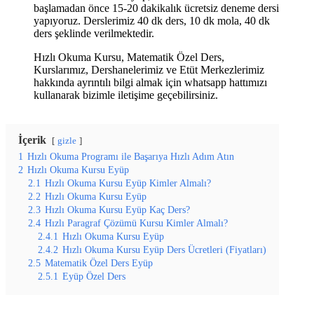
başlamadan önce 15-20 dakikalık ücretsiz deneme dersi
yapıyoruz. Derslerimiz 40 dk ders, 10 dk mola, 40 dk
ders şeklinde verilmektedir.
Hızlı Okuma Kursu, Matematik Özel Ders,
Kurslarımız, Dershanelerimiz ve Etüt Merkezlerimiz
hakkında ayrıntılı bilgi almak için whatsapp hattımızı
kullanarak bizimle iletişime geçebilirsiniz.
İçerik
gizle
1
Hızlı Okuma Programı ile Başarıya Hızlı Adım Atın
2
Hızlı Okuma Kursu Eyüp
2.1
Hızlı Okuma Kursu Eyüp Kimler Almalı?
2.2
Hızlı Okuma Kursu Eyüp
2.3
Hızlı Okuma Kursu Eyüp Kaç Ders?
2.4
Hızlı Paragraf Çözümü Kursu Kimler Almalı?
2.4.1
Hızlı Okuma Kursu Eyüp
2.4.2
Hızlı Okuma Kursu Eyüp Ders Ücretleri (Fiyatları)
2.5
Matematik Özel Ders Eyüp
2.5.1
Eyüp Özel Ders