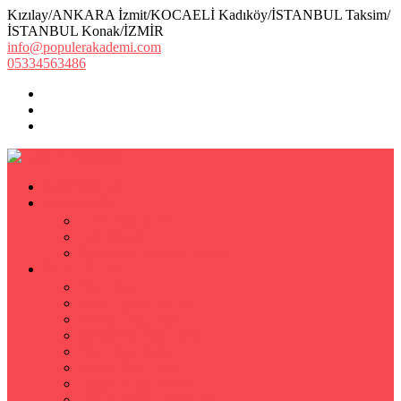
Kızılay/ANKARA İzmit/KOCAELİ Kadıköy/İSTANBUL Taksim/
İSTANBUL Konak/İZMİR
info@populerakademi.com
05334563486
ANASAYFA
KURUMSAL
HAKKIMIZDA
EKİBİMİZ
Öğretmen Başvuru Formu
ÖZEL DERS
Özel Ders
Hızlı Okuma Kursu
İlkokul Özel Ders
Matematik Özel Ders
Özel Ders Fizik
Kimya Özel Ders
Eğitim Koçu Mentor
Hızlı Okuma Teknikleri