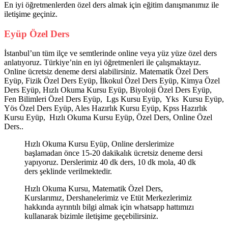
En iyi öğretmenlerden özel ders almak için eğitim danışmanımız ile
iletişime geçiniz.
Eyüp Özel Ders
İstanbul’un tüm ilçe ve semtlerinde online veya yüz yüze özel ders
anlatıyoruz. Türkiye’nin en iyi öğretmenleri ile çalışmaktayız.
Online ücretsiz deneme dersi alabilirsiniz. Matematik Özel Ders
Eyüp, Fizik Özel Ders Eyüp, İlkokul Özel Ders Eyüp, Kimya Özel
Ders Eyüp, Hızlı Okuma Kursu Eyüp, Biyoloji Özel Ders Eyüp,
Fen Bilimleri Özel Ders Eyüp, Lgs Kursu Eyüp, Yks Kursu Eyüp,
Yös Özel Ders Eyüp, Ales Hazırlık Kursu Eyüp, Kpss Hazırlık
Kursu Eyüp, Hızlı Okuma Kursu Eyüp, Özel Ders, Online Özel
Ders..
Hızlı Okuma Kursu Eyüp, Online derslerimize
başlamadan önce 15-20 dakikalık ücretsiz deneme dersi
yapıyoruz. Derslerimiz 40 dk ders, 10 dk mola, 40 dk
ders şeklinde verilmektedir.
Hızlı Okuma Kursu, Matematik Özel Ders,
Kurslarımız, Dershanelerimiz ve Etüt Merkezlerimiz
hakkında ayrıntılı bilgi almak için whatsapp hattımızı
kullanarak bizimle iletişime geçebilirsiniz.