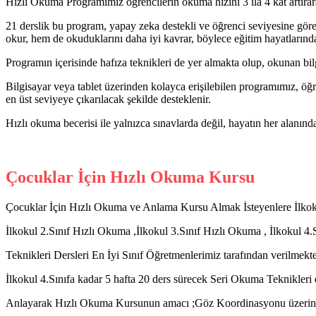
Hızlı Okuma Programımız öğrencilerin okuma hızını 3 ila 4 kat artırar
21 derslik bu program, yapay zeka destekli ve öğrenci seviyesine göre ö
okur, hem de okuduklarını daha iyi kavrar, böylece eğitim hayatlarında
Programın içerisinde hafıza teknikleri de yer almakta olup, okunan bil
Bilgisayar veya tablet üzerinden kolayca erişilebilen programımız, öğre
en üst seviyeye çıkarılacak şekilde desteklenir.
Hızlı okuma becerisi ile yalnızca sınavlarda değil, hayatın her alanında
Çocuklar İçin Hızlı Okuma Kursu
Çocuklar İçin Hızlı Okuma ve Anlama Kursu Almak İsteyenlere İlkok
İlkokul 2.Sınıf Hızlı Okuma ,İlkokul 3.Sınıf Hızlı Okuma , İlkokul 4.
Teknikleri Dersleri En İyi Sınıf Öğretmenlerimiz tarafından verilmekte
İlkokul 4.Sınıfa kadar 5 hafta 20 ders sürecek Seri Okuma Teknikleri 
Anlayarak Hızlı Okuma Kursunun amacı ;Göz Koordinasyonu üzerin