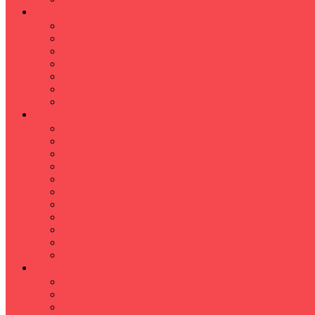
İLKÖĞRETİM
Sınıf Öğretmeni İlkokul Özel Ders
Matematik
Türkçe
Fen Bilimleri
İngilizce
İnkılap
Din Kültürü
LİSE
TYT-AYT KURSU
Matematik Kursu
GEOMETRİ KURSU
FİZİK KURSU
Kimya Kursu
BİYOLOJİ KURSU
TÜRKÇE -EDEBİYAT
COGRAFYA KURSU
TARİH KURSU
YÖS KURSU
YDT (Yabancı Dil Sınavı)
ÜNİVERSİTE
Ales Kursu
DGS Kursu
Kpss Kursu