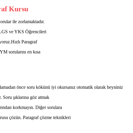
raf Kursu
rular ile zorlamaktadır.
r. LGS ve YKS Öğrencileri
yoruz.Hızlı Paragraf
YM sorularını en kısa
lamadan önce soru kökünü iyi okursanız otomatik olarak beyniniz
. Soru şıklarına göz atmak
arından korkmayın. Diğer sorulara
orusu çözün. Paragraf çözme teknikleri