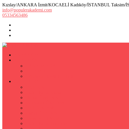
Kızılay/ANKARA İzmit/KOCAELİ Kadıköy/İSTANBUL Taksim/
info@populerakademi.com
05334563486
ANASAYFA
KURUMSAL
HAKKIMIZDA
EKİBİMİZ
Öğretmen Başvuru Formu
ÖZEL DERS
Özel Ders
Hızlı Okuma Kursu
İlkokul Özel Ders
Matematik Özel Ders
Özel Ders Fizik
Kimya Özel Ders
Eğitim Koçu Mentor
Hızlı Okuma Teknikleri
Hızlı Okuma Programı