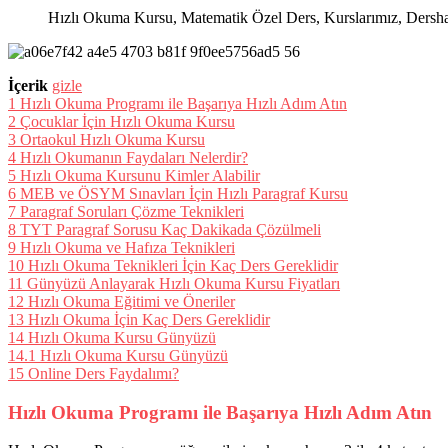
Hızlı Okuma Kursu, Matematik Özel Ders, Kurslarımız, Dershanel
İçerik
gizle
1
Hızlı Okuma Programı ile Başarıya Hızlı Adım Atın
2
Çocuklar İçin Hızlı Okuma Kursu
3
Ortaokul Hızlı Okuma Kursu
4
Hızlı Okumanın Faydaları Nelerdir?
5
Hızlı Okuma Kursunu Kimler Alabilir
6
MEB ve ÖSYM Sınavları İçin Hızlı Paragraf Kursu
7
Paragraf Soruları Çözme Teknikleri
8
TYT Paragraf Sorusu Kaç Dakikada Çözülmeli
9
Hızlı Okuma ve Hafıza Teknikleri
10
Hızlı Okuma Teknikleri İçin Kaç Ders Gereklidir
11
Günyüzü Anlayarak Hızlı Okuma Kursu Fiyatları
12
Hızlı Okuma Eğitimi ve Öneriler
13
Hızlı Okuma İçin Kaç Ders Gereklidir
14
Hızlı Okuma Kursu Günyüzü
14.1
Hızlı Okuma Kursu Günyüzü
15
Online Ders Faydalımı?
Hızlı Okuma Programı ile Başarıya Hızlı Adım Atın