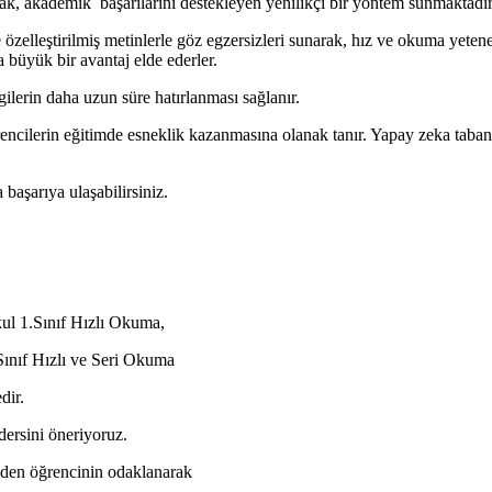
ak, akademik başarılarını destekleyen yenilikçi bir yöntem sunmaktadır
zelleştirilmiş metinlerle göz egzersizleri sunarak, hız ve okuma yeteneğ
 büyük bir avantaj elde ederler.
gilerin daha uzun süre hatırlanması sağlanır.
ncilerin eğitimde esneklik kazanmasına olanak tanır. Yapay zeka tabanlı 
 başarıya ulaşabilirsiniz.
ul 1.Sınıf Hızlı Okuma,
Sınıf Hızlı ve Seri Okuma
dir.
dersini öneriyoruz.
den öğrencinin odaklanarak