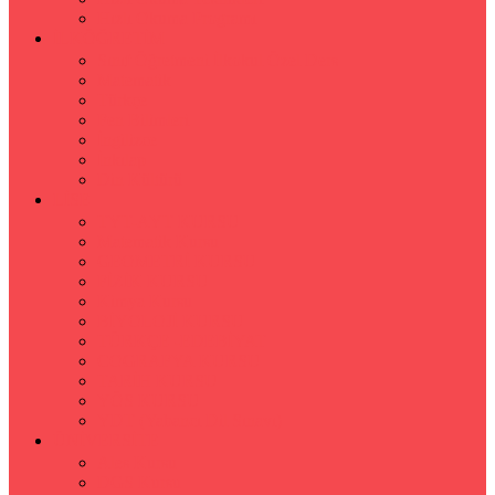
Hızlı Okuma Programı
İLKÖĞRETİM
Sınıf Öğretmeni İlkokul Özel Ders
Matematik
Türkçe
Fen Bilimleri
İngilizce
İnkılap
Din Kültürü
LİSE
TYT-AYT KURSU
Matematik Kursu
GEOMETRİ KURSU
FİZİK KURSU
Kimya Kursu
BİYOLOJİ KURSU
TÜRKÇE -EDEBİYAT
COGRAFYA KURSU
TARİH KURSU
YÖS KURSU
YDT (Yabancı Dil Sınavı)
ÜNİVERSİTE
Ales Kursu
DGS Kursu