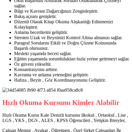
Okul Başarısını Arttırarak Soruları Odaklanarak Çözmeyi
sağlar.
Bilgi ve Kavram Dağarcığınızı Zenginleştirir.
Bakış açısını genişletir.
Düzenli Olarak Kitap Okuma Alışkanlığı Edinmenizi
Kolaylaştırır.
Anlama becerilerini geliştirir.
Stresten Uzak ve Beyninizi Kontrol Altına almanızı sağlar.
Paragraf Sorularını Etkili ve Doğru Çözme Konusunda
Başarılı olursunuz.
Mesleki yaşamda beceri sağlar.
Eğitim yaşamında sorumlulukları hızla yerine getirmeyi sağlar.
Öz güveni yükseltir.
Konsantrasyonu arttırır.
Kavrama ve anlama yeteneğini geliştirir.
Hafıza , Beyin , Göz Koordinasyonunu Geliştirir.
Hızlı Okuma Kursunu Kimler Alabilir
Hızlı Okuma Kursu Kale Denizli kursunu ilkokul , Ortaokul , Lise ,
LGS , YKS , DGS , ALES , KPSS Öğrencileri , Yetişkin Bireyler,
Çalışan Memur , Avukat , Öğretmen , Özel Şirket Çalışanları İle