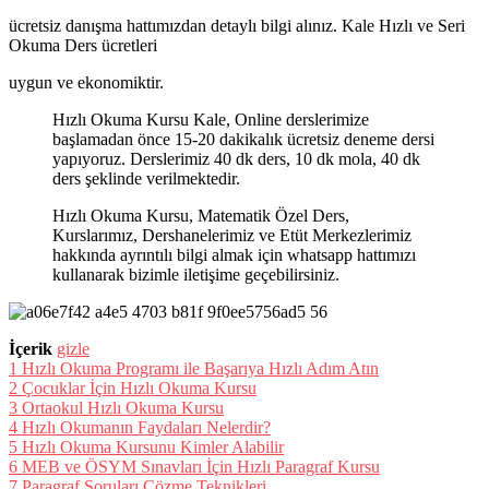
ücretsiz danışma hattımızdan detaylı bilgi alınız. Kale Hızlı ve Seri
Okuma Ders ücretleri
uygun ve ekonomiktir.
Hızlı Okuma Kursu Kale, Online derslerimize
başlamadan önce 15-20 dakikalık ücretsiz deneme dersi
yapıyoruz. Derslerimiz 40 dk ders, 10 dk mola, 40 dk
ders şeklinde verilmektedir.
Hızlı Okuma Kursu, Matematik Özel Ders,
Kurslarımız, Dershanelerimiz ve Etüt Merkezlerimiz
hakkında ayrıntılı bilgi almak için whatsapp hattımızı
kullanarak bizimle iletişime geçebilirsiniz.
İçerik
gizle
1
Hızlı Okuma Programı ile Başarıya Hızlı Adım Atın
2
Çocuklar İçin Hızlı Okuma Kursu
3
Ortaokul Hızlı Okuma Kursu
4
Hızlı Okumanın Faydaları Nelerdir?
5
Hızlı Okuma Kursunu Kimler Alabilir
6
MEB ve ÖSYM Sınavları İçin Hızlı Paragraf Kursu
7
Paragraf Soruları Çözme Teknikleri