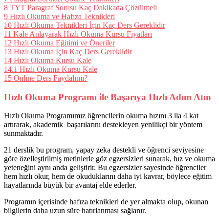
8
TYT Paragraf Sorusu Kaç Dakikada Çözülmeli
9
Hızlı Okuma ve Hafıza Teknikleri
10
Hızlı Okuma Teknikleri İçin Kaç Ders Gereklidir
11
Kale Anlayarak Hızlı Okuma Kursu Fiyatları
12
Hızlı Okuma Eğitimi ve Öneriler
13
Hızlı Okuma İçin Kaç Ders Gereklidir
14
Hızlı Okuma Kursu Kale
14.1
Hızlı Okuma Kursu Kale
15
Online Ders Faydalımı?
Hızlı Okuma Programı ile Başarıya Hızlı Adım Atın
Hızlı Okuma Programımız öğrencilerin okuma hızını 3 ila 4 kat
artırarak, akademik başarılarını destekleyen yenilikçi bir yöntem
sunmaktadır.
21 derslik bu program, yapay zeka destekli ve öğrenci seviyesine
göre özelleştirilmiş metinlerle göz egzersizleri sunarak, hız ve okuma
yeteneğini aynı anda geliştirir. Bu egzersizler sayesinde öğrenciler
hem hızlı okur, hem de okuduklarını daha iyi kavrar, böylece eğitim
hayatlarında büyük bir avantaj elde ederler.
Programın içerisinde hafıza teknikleri de yer almakta olup, okunan
bilgilerin daha uzun süre hatırlanması sağlanır.