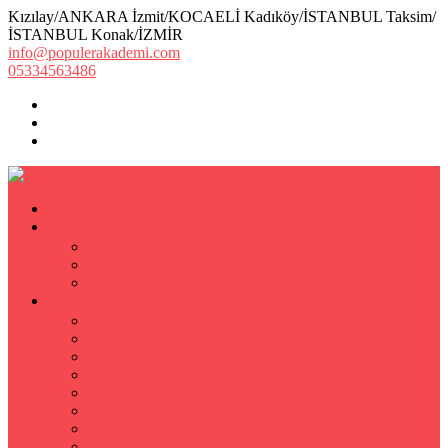
Kızılay/ANKARA İzmit/KOCAELİ Kadıköy/İSTANBUL Taksim/
İSTANBUL Konak/İZMİR
info@populerakademi.com
05334563486
ANASAYFA
KURUMSAL
HAKKIMIZDA
EKİBİMİZ
Öğretmen Başvuru Formu
ÖZEL DERS
Özel Ders
Hızlı Okuma Kursu
İlkokul Özel Ders
Matematik Özel Ders
Özel Ders Fizik
Kimya Özel Ders
Eğitim Koçu Mentor
Hızlı Okuma Teknikleri