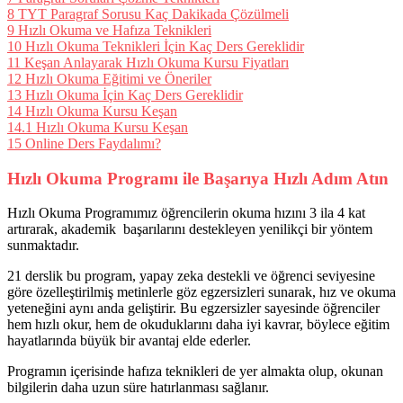
8
TYT Paragraf Sorusu Kaç Dakikada Çözülmeli
9
Hızlı Okuma ve Hafıza Teknikleri
10
Hızlı Okuma Teknikleri İçin Kaç Ders Gereklidir
11
Keşan Anlayarak Hızlı Okuma Kursu Fiyatları
12
Hızlı Okuma Eğitimi ve Öneriler
13
Hızlı Okuma İçin Kaç Ders Gereklidir
14
Hızlı Okuma Kursu Keşan
14.1
Hızlı Okuma Kursu Keşan
15
Online Ders Faydalımı?
Hızlı Okuma Programı ile Başarıya Hızlı Adım Atın
Hızlı Okuma Programımız öğrencilerin okuma hızını 3 ila 4 kat
artırarak, akademik başarılarını destekleyen yenilikçi bir yöntem
sunmaktadır.
21 derslik bu program, yapay zeka destekli ve öğrenci seviyesine
göre özelleştirilmiş metinlerle göz egzersizleri sunarak, hız ve okuma
yeteneğini aynı anda geliştirir. Bu egzersizler sayesinde öğrenciler
hem hızlı okur, hem de okuduklarını daha iyi kavrar, böylece eğitim
hayatlarında büyük bir avantaj elde ederler.
Programın içerisinde hafıza teknikleri de yer almakta olup, okunan
bilgilerin daha uzun süre hatırlanması sağlanır.