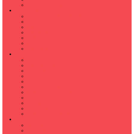
Hızlı Okuma Programı
İLKÖĞRETİM
Sınıf Öğretmeni İlkokul Özel Ders
Matematik
Türkçe
Fen Bilimleri
İngilizce
İnkılap
Din Kültürü
LİSE
TYT-AYT KURSU
Matematik Kursu
GEOMETRİ KURSU
FİZİK KURSU
Kimya Kursu
BİYOLOJİ KURSU
TÜRKÇE -EDEBİYAT
COGRAFYA KURSU
TARİH KURSU
YÖS KURSU
YDT (Yabancı Dil Sınavı)
ÜNİVERSİTE
Ales Kursu
DGS Kursu