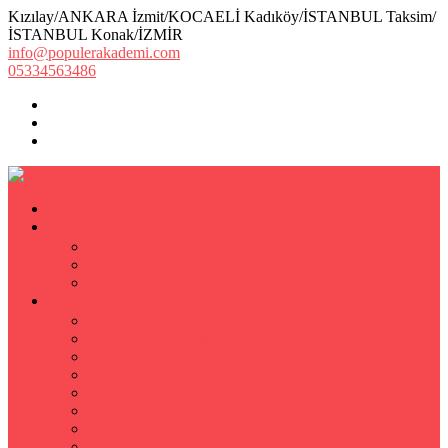
Kızılay/ANKARA İzmit/KOCAELİ Kadıköy/İSTANBUL Taksim/
İSTANBUL Konak/İZMİR
info@populerakademi.com
05334563486
ANASAYFA
KURUMSAL
HAKKIMIZDA
EKİBİMİZ
Öğretmen Başvuru Formu
ÖZEL DERS
Özel Ders
Hızlı Okuma Kursu
İlkokul Özel Ders
Matematik Özel Ders
Özel Ders Fizik
Kimya Özel Ders
Eğitim Koçu Mentor
Hızlı Okuma Teknikleri