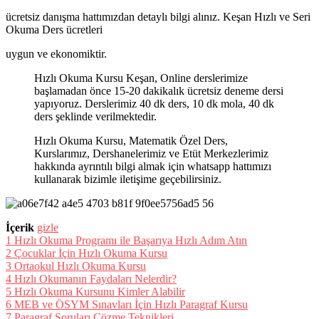
ücretsiz danışma hattımızdan detaylı bilgi alınız. Keşan Hızlı ve Seri
Okuma Ders ücretleri
uygun ve ekonomiktir.
Hızlı Okuma Kursu Keşan, Online derslerimize
başlamadan önce 15-20 dakikalık ücretsiz deneme dersi
yapıyoruz. Derslerimiz 40 dk ders, 10 dk mola, 40 dk
ders şeklinde verilmektedir.
Hızlı Okuma Kursu, Matematik Özel Ders,
Kurslarımız, Dershanelerimiz ve Etüt Merkezlerimiz
hakkında ayrıntılı bilgi almak için whatsapp hattımızı
kullanarak bizimle iletişime geçebilirsiniz.
İçerik
gizle
1
Hızlı Okuma Programı ile Başarıya Hızlı Adım Atın
2
Çocuklar İçin Hızlı Okuma Kursu
3
Ortaokul Hızlı Okuma Kursu
4
Hızlı Okumanın Faydaları Nelerdir?
5
Hızlı Okuma Kursunu Kimler Alabilir
6
MEB ve ÖSYM Sınavları İçin Hızlı Paragraf Kursu
7
Paragraf Soruları Çözme Teknikleri