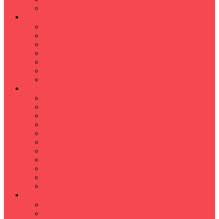
Hızlı Okuma Programı
İLKÖĞRETİM
Sınıf Öğretmeni İlkokul Özel Ders
Matematik
Türkçe
Fen Bilimleri
İngilizce
İnkılap
Din Kültürü
LİSE
TYT-AYT KURSU
Matematik Kursu
GEOMETRİ KURSU
FİZİK KURSU
Kimya Kursu
BİYOLOJİ KURSU
TÜRKÇE -EDEBİYAT
COGRAFYA KURSU
TARİH KURSU
YÖS KURSU
YDT (Yabancı Dil Sınavı)
ÜNİVERSİTE
Ales Kursu
DGS Kursu