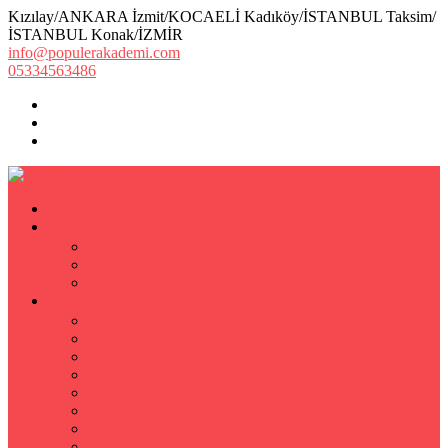
Kızılay/ANKARA İzmit/KOCAELİ Kadıköy/İSTANBUL Taksim/
İSTANBUL Konak/İZMİR
info@populerakademi.com
05334563486
ANASAYFA
KURUMSAL
HAKKIMIZDA
EKİBİMİZ
Öğretmen Başvuru Formu
ÖZEL DERS
Özel Ders
Hızlı Okuma Kursu
İlkokul Özel Ders
Matematik Özel Ders
Özel Ders Fizik
Kimya Özel Ders
Eğitim Koçu Mentor
Hızlı Okuma Teknikleri