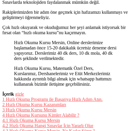
Sınavlarda teknolojiden faydalanmak mümkün değil.
Rakiplerimizden bir adım öne geçmek için hafızamızı kullanmayı ve
geliştirmeyi öğrenmeliyiz.
Çok hızlı okuyarak ve okuduğumuz her şeyi anlamak istiyorsak bir
fırsat olan “hızlı okuma kursu”nu kaçırmayın.
Hızlı Okuma Kursu Mersin, Online derslerimize
başlamadan önce 15-20 dakikalık ücretsiz deneme dersi
yapıyoruz. Derslerimiz 40 dk ders, 10 dk mola, 40 dk
ders şeklinde verilmektedir.
Hızlı Okuma Kursu, Matematik Özel Ders,
Kurslarımız, Dershanelerimiz ve Etüt Merkezlerimiz
hakkında ayrıntılı bilgi almak için whatsapp hattımızı
kullanarak bizimle iletişime geçebilirsiniz.
İçerik
gizle
1
Hızlı Okuma Programı ile Başarıya Hızlı Adım Atın.
2
Hızlı Okuma Kursu Kazanımları
3
Hızlı Okuma Kursu Mersin
4
Hızlı Okuma Kursunu Kimler Alabilir ?
4.1
Hızlı Okuma Kursu Mersin
4.2
Hızlı Okuma Hangi Sınavlar İçin Yararlı Olur
4.3
Hızlı Okuma Kursu Mersin, Ne Kadar Sürer ?