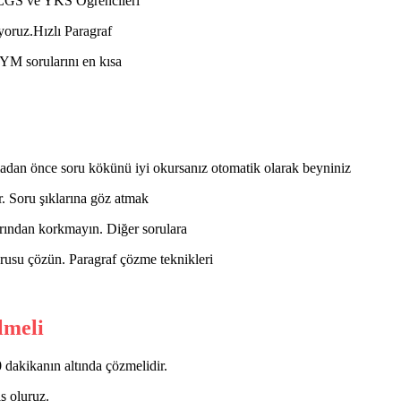
r. LGS ve YKS Öğrencileri
yoruz.Hızlı Paragraf
YM sorularını en kısa
adan önce soru kökünü iyi okursanız otomatik olarak beyniniz
. Soru şıklarına göz atmak
arından korkmayın. Diğer sorulara
orusu çözün. Paragraf çözme teknikleri
lmeli
 dakikanın altında çözmelidir.
iş oluruz.