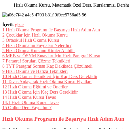
Hızlı Okuma Kursu, Matematik Özel Ders, Kurslarımız, Dershanel
İçerik
gizle
1
Hızlı Okuma Programı ile Başarıya Hızlı Adım Atın
2
Çocuklar İçin Hızlı Okuma Kursu
3
Ortaokul Hızlı Okuma Kursu
4
Hızlı Okumanın Faydaları Nelerdir?
5
Hızlı Okuma Kursunu Kimler Alabilir
6
MEB ve ÖSYM Sınavları İçin Hızlı Paragraf Kursu
7
Paragraf Soruları Çözme Teknikleri
8
TYT Paragraf Sorusu Kaç Dakikada Çözülmeli
9
Hızlı Okuma ve Hafıza Teknikleri
10
Hızlı Okuma Teknikleri İçin Kaç Ders Gereklidir
11
Tavas Anlayarak Hızlı Okuma Kursu Fiyatları
12
Hızlı Okuma Eğitimi ve Öneriler
13
Hızlı Okuma İçin Kaç Ders Gereklidir
14
Hızlı Okuma Kursu Tavas
14.1
Hızlı Okuma Kursu Tavas
15
Online Ders Faydalımı?
Hızlı Okuma Programı ile Başarıya Hızlı Adım Atın