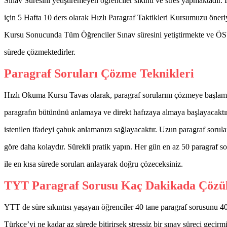
Sınav Süresini yetiştiremeyen öğrenciler sıkıntı ve stres yapmaktadı
için 5 Hafta 10 ders olarak Hızlı Paragraf Taktikleri Kursumuzu öneri
Kursu Sonucunda Tüm Öğrenciler Sınav süresini yetiştirmekte ve ÖS
sürede çözmektedirler.
Paragraf Soruları Çözme Teknikleri
Hızlı Okuma Kursu Tavas olarak, paragraf sorularını çözmeye başlam
paragrafın bütününü anlamaya ve direkt hafızaya almaya başlayacaktır
istenilen ifadeyi çabuk anlamanızı sağlayacaktır. Uzun paragraf sorul
göre daha kolaydır. Sürekli pratik yapın. Her gün en az 50 paragraf s
ile en kısa sürede soruları anlayarak doğru çözeceksiniz.
TYT Paragraf Sorusu Kaç Dakikada Çözü
YTT de süre sıkıntısı yaşayan öğrenciler 40 tane paragraf sorusunu 40
Türkçe’yi ne kadar az sürede bitirirsek stressiz bir sınav süreci geçirm