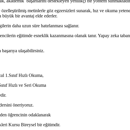
ak, akademik başarılarını destekleyen yenilikçi bir yöntem sunmaktadır
zelleştirilmiş metinlerle göz egzersizleri sunarak, hız ve okuma yeteneğ
 büyük bir avantaj elde ederler.
gilerin daha uzun süre hatırlanması sağlanır.
ncilerin eğitimde esneklik kazanmasına olanak tanır. Yapay zeka tabanlı 
 başarıya ulaşabilirsiniz.
ul 1.Sınıf Hızlı Okuma,
Sınıf Hızlı ve Seri Okuma
dir.
dersini öneriyoruz.
den öğrencinin odaklanarak
leri Kursu Bireysel bir eğitimdir.