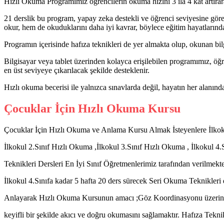
Hızlı Okuma Programımız öğrencilerin okuma hızını 3 ila 4 kat artırar
21 derslik bu program, yapay zeka destekli ve öğrenci seviyesine göre ö
okur, hem de okuduklarını daha iyi kavrar, böylece eğitim hayatlarında
Programın içerisinde hafıza teknikleri de yer almakta olup, okunan bil
Bilgisayar veya tablet üzerinden kolayca erişilebilen programımız, öğre
en üst seviyeye çıkarılacak şekilde desteklenir.
Hızlı okuma becerisi ile yalnızca sınavlarda değil, hayatın her alanında
Çocuklar İçin Hızlı Okuma Kursu
Çocuklar İçin Hızlı Okuma ve Anlama Kursu Almak İsteyenlere İlkok
İlkokul 2.Sınıf Hızlı Okuma ,İlkokul 3.Sınıf Hızlı Okuma , İlkokul 4.
Teknikleri Dersleri En İyi Sınıf Öğretmenlerimiz tarafından verilmekte
İlkokul 4.Sınıfa kadar 5 hafta 20 ders sürecek Seri Okuma Teknikleri 
Anlayarak Hızlı Okuma Kursunun amacı ;Göz Koordinasyonu üzerin
keyifli bir şekilde akıcı ve doğru okumasını sağlamaktır. Hafıza Teknik