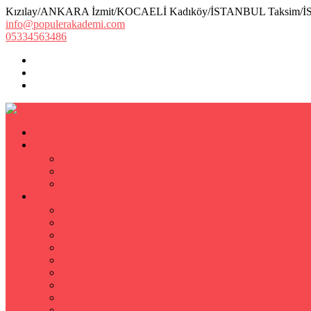
Kızılay/ANKARA İzmit/KOCAELİ Kadıköy/İSTANBUL Taksim/
info@populerakademi.com
05334563486
ANASAYFA
KURUMSAL
HAKKIMIZDA
EKİBİMİZ
Öğretmen Başvuru Formu
ÖZEL DERS
Özel Ders
Hızlı Okuma Kursu
İlkokul Özel Ders
Matematik Özel Ders
Özel Ders Fizik
Kimya Özel Ders
Eğitim Koçu Mentor
Hızlı Okuma Teknikleri
Hızlı Okuma Programı