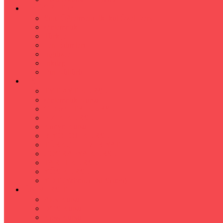
İLKÖĞRETİM
Sınıf Öğretmeni İlkokul Özel Ders
Matematik
Türkçe
Fen Bilimleri
İngilizce
İnkılap
Din Kültürü
LİSE
TYT-AYT KURSU
Matematik Kursu
GEOMETRİ KURSU
FİZİK KURSU
Kimya Kursu
BİYOLOJİ KURSU
TÜRKÇE -EDEBİYAT
COGRAFYA KURSU
TARİH KURSU
YÖS KURSU
YDT (Yabancı Dil Sınavı)
ÜNİVERSİTE
Ales Kursu
DGS Kursu
Kpss Kursu