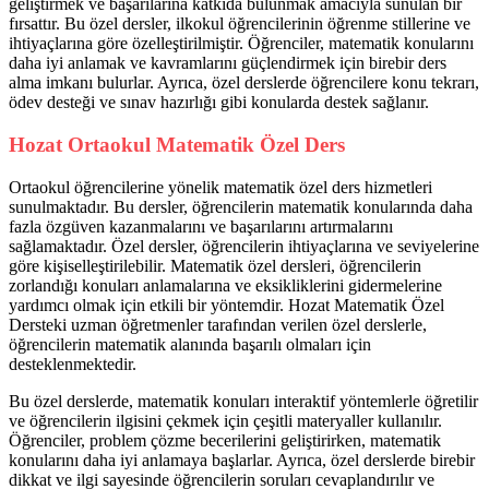
geliştirmek ve başarılarına katkıda bulunmak amacıyla sunulan bir
fırsattır. Bu özel dersler, ilkokul öğrencilerinin öğrenme stillerine ve
ihtiyaçlarına göre özelleştirilmiştir. Öğrenciler, matematik konularını
daha iyi anlamak ve kavramlarını güçlendirmek için birebir ders
alma imkanı bulurlar. Ayrıca, özel derslerde öğrencilere konu tekrarı,
ödev desteği ve sınav hazırlığı gibi konularda destek sağlanır.
Hozat Ortaokul Matematik Özel Ders
Ortaokul öğrencilerine yönelik matematik özel ders hizmetleri
sunulmaktadır. Bu dersler, öğrencilerin matematik konularında daha
fazla özgüven kazanmalarını ve başarılarını artırmalarını
sağlamaktadır. Özel dersler, öğrencilerin ihtiyaçlarına ve seviyelerine
göre kişiselleştirilebilir. Matematik özel dersleri, öğrencilerin
zorlandığı konuları anlamalarına ve eksikliklerini gidermelerine
yardımcı olmak için etkili bir yöntemdir. Hozat Matematik Özel
Dersteki uzman öğretmenler tarafından verilen özel derslerle,
öğrencilerin matematik alanında başarılı olmaları için
desteklenmektedir.
Bu özel derslerde, matematik konuları interaktif yöntemlerle öğretilir
ve öğrencilerin ilgisini çekmek için çeşitli materyaller kullanılır.
Öğrenciler, problem çözme becerilerini geliştirirken, matematik
konularını daha iyi anlamaya başlarlar. Ayrıca, özel derslerde birebir
dikkat ve ilgi sayesinde öğrencilerin soruları cevaplandırılır ve