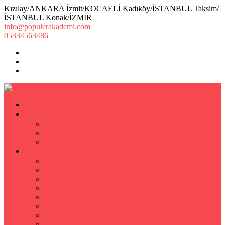
Kızılay/ANKARA İzmit/KOCAELİ Kadıköy/İSTANBUL Taksim/
İSTANBUL Konak/İZMİR
info@populerakademi.com
05334563486
ANASAYFA
KURUMSAL
HAKKIMIZDA
EKİBİMİZ
Öğretmen Başvuru Formu
ÖZEL DERS
Özel Ders
Hızlı Okuma Kursu
İlkokul Özel Ders
Matematik Özel Ders
Özel Ders Fizik
Kimya Özel Ders
Eğitim Koçu Mentor
Hızlı Okuma Teknikleri