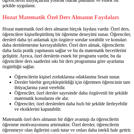
öğrencilerin ihtiyaçlarına yönelik olarak planlanır ve esnek bir
şekilde uygulanır.
Hozat Matematik Özel Ders Almanın Faydaları
Hozat matematik özel ders almanın birçok faydası vardır. Özel ders,
öğrencilere kişiselleştirilmiş bir öğrenme deneyimi sunar. Öğrenciler,
dersleri daha iyi anlamak için özgürce sorular sorabilir ve konuları
daha derinlemesine kavrayabilirler. Özel ders almak, öğrencilerin
daha fazla pratik yapmasını sağlar ve bu da matematik becerilerini
geliştirir. Ayrıca, özel derslerin esnek bir programı vardır, bu da
öğrencilere ders saatlerini sıkı bir ders programına göre ayarlama
özgürlüğü sağlar.
Öğrencilerin kişisel zorluklarına odaklanma fırsatı sunar.
Dersler birebir gerçekleştirildiği için öğretmen öğrencinin tam
ihtiyaçlarına yanıt verebilir.
Öğrenciler, özel dersler sayesinde daha özgüvenli bir şekilde
matematik konularını ele alır.
Öğrenciler, özel derslerden daha hızlı bir şekilde ilerleyebilir
ve eksiklerini kapatabilir.
Matematik özel ders almanın bir diğer avantajı da öğrencilerin
öğrenme motivasyonunu artırmaktır. Özel dersler, öğrencilerin
öğrenmeye olan ilgilerini canlı tutar ve onları daha istekli hale getirir.