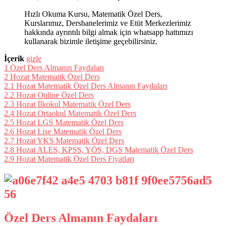
Hızlı Okuma Kursu, Matematik Özel Ders,
Kurslarımız, Dershanelerimiz ve Etüt Merkezlerimiz
hakkında ayrıntılı bilgi almak için whatsapp hattımızı
kullanarak bizimle iletişime geçebilirsiniz.
İçerik
gizle
1
Özel Ders Almanın Faydaları
2
Hozat Matematik Özel Ders
2.1
Hozat Matematik Özel Ders Almanın Faydaları
2.2
Hozat Online Özel Ders
2.3
Hozat İlkokul Matematik Özel Ders
2.4
Hozat Ortaokul Matematik Özel Ders
2.5
Hozat LGS Matematik Özel Ders
2.6
Hozat Lise Matematik Özel Ders
2.7
Hozat YKS Matematik Özel Ders
2.8
Hozat ALES, KPSS, YÖS, DGS Matematik Özel Ders
2.9
Hozat Matematik Özel Ders Fiyatları
Özel Ders Almanın Faydaları