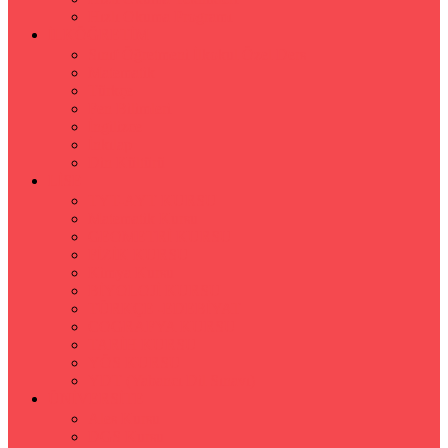
Hızlı Okuma Programı
İLKÖĞRETİM
Sınıf Öğretmeni İlkokul Özel Ders
Matematik
Türkçe
Fen Bilimleri
İngilizce
İnkılap
Din Kültürü
LİSE
TYT-AYT KURSU
Matematik Kursu
GEOMETRİ KURSU
FİZİK KURSU
Kimya Kursu
BİYOLOJİ KURSU
TÜRKÇE -EDEBİYAT
COGRAFYA KURSU
TARİH KURSU
YÖS KURSU
YDT (Yabancı Dil Sınavı)
ÜNİVERSİTE
Ales Kursu
DGS Kursu