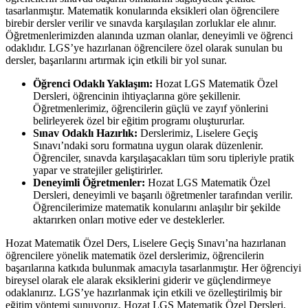
tasarlanmıştır. Matematik konularında eksikleri olan öğrencilere
birebir dersler verilir ve sınavda karşılaşılan zorluklar ele alınır.
Öğretmenlerimizden alanında uzman olanlar, deneyimli ve öğrenci
odaklıdır. LGS’ye hazırlanan öğrencilere özel olarak sunulan bu
dersler, başarılarını artırmak için etkili bir yol sunar.
Öğrenci Odaklı Yaklaşım:
Hozat LGS Matematik Özel
Dersleri, öğrencinin ihtiyaçlarına göre şekillenir.
Öğretmenlerimiz, öğrencilerin güçlü ve zayıf yönlerini
belirleyerek özel bir eğitim programı oluştururlar.
Sınav Odaklı Hazırlık:
Derslerimiz, Liselere Geçiş
Sınavı’ndaki soru formatına uygun olarak düzenlenir.
Öğrenciler, sınavda karşılaşacakları tüm soru tipleriyle pratik
yapar ve stratejiler geliştirirler.
Deneyimli Öğretmenler:
Hozat LGS Matematik Özel
Dersleri, deneyimli ve başarılı öğretmenler tarafından verilir.
Öğrencilerimize matematik konularını anlaşılır bir şekilde
aktarırken onları motive eder ve desteklerler.
Hozat Matematik Özel Ders, Liselere Geçiş Sınavı’na hazırlanan
öğrencilere yönelik matematik özel derslerimiz, öğrencilerin
başarılarına katkıda bulunmak amacıyla tasarlanmıştır. Her öğrenciyi
bireysel olarak ele alarak eksiklerini giderir ve güçlendirmeye
odaklanırız. LGS’ye hazırlanmak için etkili ve özelleştirilmiş bir
eğitim yöntemi sunuyoruz. Hozat LGS Matematik Özel Dersleri,