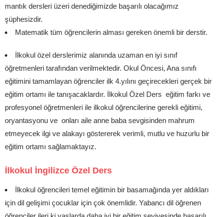
mantık dersleri üzeri denediğimizde başarılı olacağımız
şüphesizdir.
Matematik tüm öğrencilerin alması gereken önemli bir derstir.
İlkokul özel derslerimiz alanında uzaman en iyi sınıf
öğretmenleri tarafından verilmektedir. Okul Öncesi, Ana sınıfı
eğitimini tamamlayan öğrenciler ilk 4.yılını geçirecekleri gerçek bir
eğitim ortamı ile tanışacaklardır. İlkokul Özel Ders eğitim farkı ve
profesyonel öğretmenleri ile ilkokul öğrencilerine gerekli eğitimi,
oryantasyonu ve onları aile anne baba sevgisinden mahrum
etmeyecek ilgi ve alakayı göstererek verimli, mutlu ve huzurlu bir
eğitim ortamı sağlamaktayız.
İlkokul İngilizce Özel Ders
İlkokul öğrencileri temel eğitimin bir basamağında yer aldıkları
için dil gelişimi çocuklar için çok önemlidir. Yabancı dil öğrenen
öğrenciler ileri ki yaşlarda daha iyi bir eğitim seviyesinde başarılı