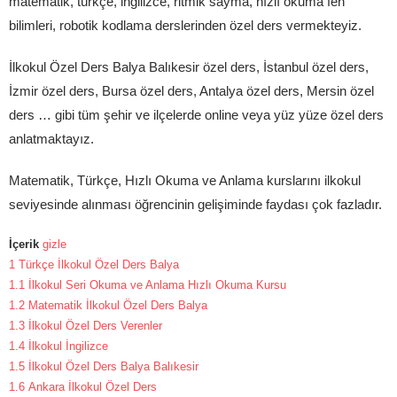
matematik, türkçe, ingilizce, ritmik sayma, hızlı okuma fen
bilimleri, robotik kodlama derslerinden özel ders vermekteyiz.
İlkokul Özel Ders Balya Balıkesir özel ders, İstanbul özel ders,
İzmir özel ders, Bursa özel ders, Antalya özel ders, Mersin özel
ders … gibi tüm şehir ve ilçelerde online veya yüz yüze özel ders
anlatmaktayız.
Matematik, Türkçe, Hızlı Okuma ve Anlama kurslarını ilkokul
seviyesinde alınması öğrencinin gelişiminde faydası çok fazladır.
İçerik
gizle
1
Türkçe İlkokul Özel Ders Balya
1.1
İlkokul Seri Okuma ve Anlama Hızlı Okuma Kursu
1.2
Matematik İlkokul Özel Ders Balya
1.3
İlkokul Özel Ders Verenler
1.4
İlkokul İngilizce
1.5
İlkokul Özel Ders Balya Balıkesir
1.6
Ankara İlkokul Özel Ders