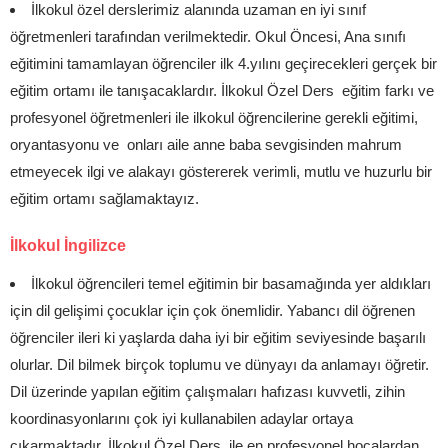
İlkokul özel derslerimiz alanında uzaman en iyi sınıf
öğretmenleri tarafından verilmektedir. Okul Öncesi, Ana sınıfı
eğitimini tamamlayan öğrenciler ilk 4.yılını geçirecekleri gerçek bir
eğitim ortamı ile tanışacaklardır. İlkokul Özel Ders eğitim farkı ve
profesyonel öğretmenleri ile ilkokul öğrencilerine gerekli eğitimi,
oryantasyonu ve onları aile anne baba sevgisinden mahrum
etmeyecek ilgi ve alakayı göstererek verimli, mutlu ve huzurlu bir
eğitim ortamı sağlamaktayız.
İlkokul İngilizce
İlkokul öğrencileri temel eğitimin bir basamağında yer aldıkları
için dil gelişimi çocuklar için çok önemlidir. Yabancı dil öğrenen
öğrenciler ileri ki yaşlarda daha iyi bir eğitim seviyesinde başarılı
olurlar. Dil bilmek birçok toplumu ve dünyayı da anlamayı öğretir.
Dil üzerinde yapılan eğitim çalışmaları hafızası kuvvetli, zihin
koordinasyonlarını çok iyi kullanabilen adaylar ortaya
çıkarmaktadır. İlkokul Özel Ders ile en profesyonel hocalardan