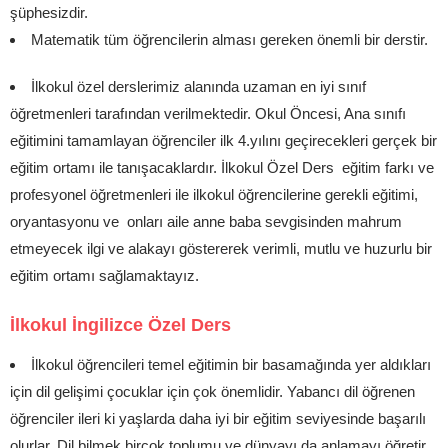
şüphesizdir.
Matematik tüm öğrencilerin alması gereken önemli bir derstir.
İlkokul özel derslerimiz alanında uzaman en iyi sınıf
öğretmenleri tarafından verilmektedir. Okul Öncesi, Ana sınıfı
eğitimini tamamlayan öğrenciler ilk 4.yılını geçirecekleri gerçek bir
eğitim ortamı ile tanışacaklardır. İlkokul Özel Ders eğitim farkı ve
profesyonel öğretmenleri ile ilkokul öğrencilerine gerekli eğitimi,
oryantasyonu ve onları aile anne baba sevgisinden mahrum
etmeyecek ilgi ve alakayı göstererek verimli, mutlu ve huzurlu bir
eğitim ortamı sağlamaktayız.
İlkokul İngilizce Özel Ders
İlkokul öğrencileri temel eğitimin bir basamağında yer aldıkları
için dil gelişimi çocuklar için çok önemlidir. Yabancı dil öğrenen
öğrenciler ileri ki yaşlarda daha iyi bir eğitim seviyesinde başarılı
olurlar. Dil bilmek birçok toplumu ve dünyayı da anlamayı öğretir.