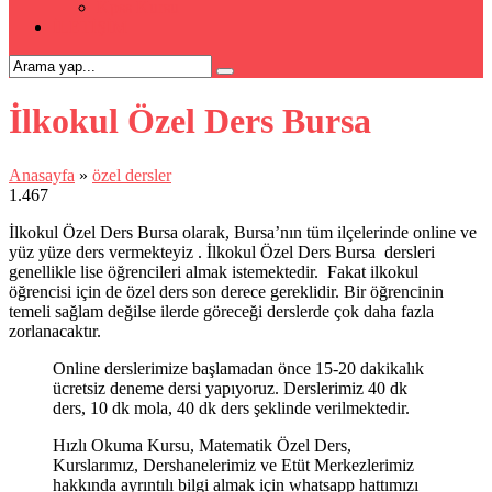
Kpss Kursu
İLETİŞİM
İlkokul Özel Ders Bursa
Anasayfa
»
özel dersler
1.467
İlkokul Özel Ders Bursa olarak, Bursa’nın tüm ilçelerinde online ve
yüz yüze ders vermekteyiz . İlkokul Özel Ders Bursa dersleri
genellikle lise öğrencileri almak istemektedir. Fakat ilkokul
öğrencisi için de özel ders son derece gereklidir. Bir öğrencinin
temeli sağlam değilse ilerde göreceği derslerde çok daha fazla
zorlanacaktır.
Online derslerimize başlamadan önce 15-20 dakikalık
ücretsiz deneme dersi yapıyoruz. Derslerimiz 40 dk
ders, 10 dk mola, 40 dk ders şeklinde verilmektedir.
Hızlı Okuma Kursu, Matematik Özel Ders,
Kurslarımız, Dershanelerimiz ve Etüt Merkezlerimiz
hakkında ayrıntılı bilgi almak için whatsapp hattımızı