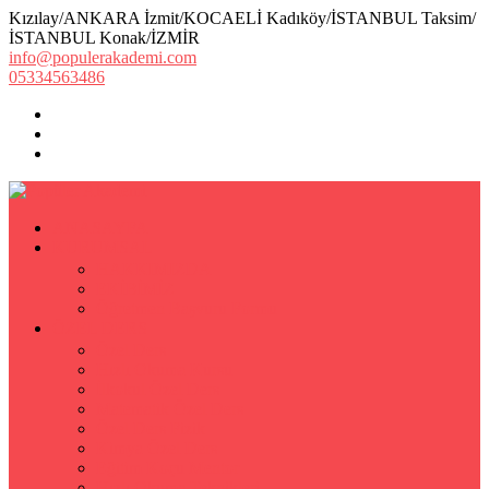
Kızılay/ANKARA İzmit/KOCAELİ Kadıköy/İSTANBUL Taksim/
İSTANBUL Konak/İZMİR
info@populerakademi.com
05334563486
ANASAYFA
KURUMSAL
HAKKIMIZDA
EKİBİMİZ
Öğretmen Başvuru Formu
ÖZEL DERS
Özel Ders
Hızlı Okuma Kursu
İlkokul Özel Ders
Matematik Özel Ders
Özel Ders Fizik
Kimya Özel Ders
Eğitim Koçu Mentor
Hızlı Okuma Teknikleri