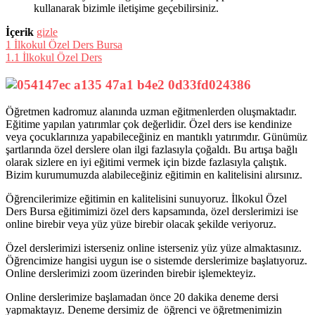
kullanarak bizimle iletişime geçebilirsiniz.
İçerik
gizle
1
İlkokul Özel Ders Bursa
1.1
İlkokul Özel Ders
Öğretmen kadromuz alanında uzman eğitmenlerden oluşmaktadır.
Eğitime yapılan yatırımlar çok değerlidir. Özel ders ise kendinize
veya çocuklarınıza yapabileceğiniz en mantıklı yatırımdır. Günümüz
şartlarında özel derslere olan ilgi fazlasıyla çoğaldı. Bu artışa bağlı
olarak sizlere en iyi eğitimi vermek için bizde fazlasıyla çalıştık.
Bizim kurumumuzda alabileceğiniz eğitimin en kalitelisini
alırsınız.
Öğrencilerimize eğitimin en kalitelisini sunuyoruz. İlkokul Özel
Ders Bursa eğitimimizi özel ders kapsamında, özel derslerimizi ise
online birebir veya yüz yüze birebir olacak şekilde veriyoruz.
Özel derslerimizi isterseniz online isterseniz yüz yüze almaktasınız.
Öğrencimize hangisi uygun ise o sistemde derslerimize başlatıyoruz.
Online derslerimizi zoom üzerinden birebir işlemekteyiz.
Online derslerimize başlamadan önce 20 dakika deneme dersi
yapmaktayız. Deneme dersimiz de öğrenci ve öğretmenimizin