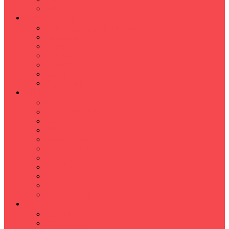
Hızlı Okuma Programı
İLKÖĞRETİM
Sınıf Öğretmeni İlkokul Özel Ders
Matematik
Türkçe
Fen Bilimleri
İngilizce
İnkılap
Din Kültürü
LİSE
TYT-AYT KURSU
Matematik Kursu
GEOMETRİ KURSU
FİZİK KURSU
Kimya Kursu
BİYOLOJİ KURSU
TÜRKÇE -EDEBİYAT
COGRAFYA KURSU
TARİH KURSU
YÖS KURSU
YDT (Yabancı Dil Sınavı)
ÜNİVERSİTE
Ales Kursu
DGS Kursu