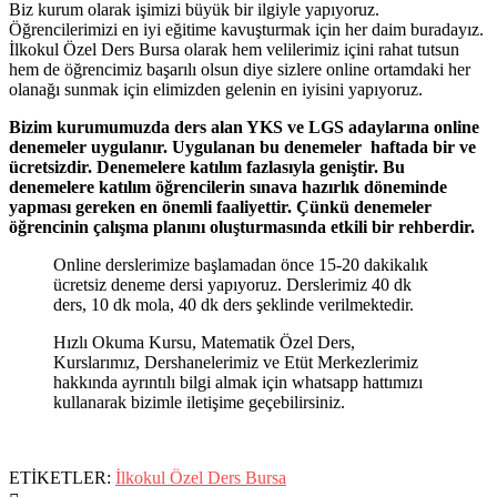
Biz kurum olarak işimizi büyük bir ilgiyle yapıyoruz.
Öğrencilerimizi en iyi eğitime kavuşturmak için her daim buradayız.
İlkokul Özel Ders Bursa olarak hem velilerimiz içini rahat tutsun
hem de öğrencimiz başarılı olsun diye sizlere online ortamdaki her
olanağı sunmak için elimizden gelenin en iyisini yapıyoruz.
Bizim kurumumuzda ders alan YKS ve LGS adaylarına online
denemeler uygulanır. Uygulanan
bu denemeler haftada bir ve
ücretsizdir. Denemelere katılım fazlasıyla geniştir. Bu
denemelere katılım öğrencilerin sınava hazırlık döneminde
yapması gereken en önemli faaliyettir. Çünkü denemeler
öğrencinin çalışma planını oluşturmasında etkili bir rehberdir.
Online derslerimize başlamadan önce 15-20 dakikalık
ücretsiz deneme dersi yapıyoruz. Derslerimiz 40 dk
ders, 10 dk mola, 40 dk ders şeklinde verilmektedir.
Hızlı Okuma Kursu, Matematik Özel Ders,
Kurslarımız, Dershanelerimiz ve Etüt Merkezlerimiz
hakkında ayrıntılı bilgi almak için whatsapp hattımızı
kullanarak bizimle iletişime geçebilirsiniz.
ETİKETLER:
İlkokul Özel Ders Bursa