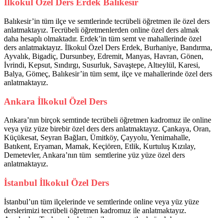
İlkokul Özel Ders Erdek Balıkesir
Balıkesir’in tüm ilçe ve semtlerinde tecrübeli öğretmen ile özel ders
anlatmaktayız. Tecrübeli öğretmenlerden online özel ders almak
daha hesaplı olmaktadır. Erdek’in tüm semt ve mahallerinde özel
ders anlatmaktayız. İlkokul Özel Ders Erdek, Burhaniye, Bandırma,
Ayvalık, Bigadiç, Dursunbey, Edremit, Manyas, Havran, Gönen,
İvrindi, Kepsut, Sındırgı, Susurluk, Savaştepe, Altıeylül, Karesi,
Balya, Gömeç, Balıkesir’in tüm semt, ilçe ve mahallerinde özel ders
anlatmaktayız.
Ankara İlkokul Özel Ders
Ankara’nın birçok semtinde tecrübeli öğretmen kadromuz ile online
veya yüz yüze birebir özel ders ders anlatmaktayız. Çankaya, Oran,
Küçükesat, Seyran Bağları, Ümitköy, Çayyolu, Yenimahalle,
Batıkent, Eryaman, Mamak, Keçiören, Etlik, Kurtuluş Kızılay,
Demetevler, Ankara’nın tüm semtlerine yüz yüze özel ders
anlatmaktayız.
İstanbul İlkokul Özel Ders
İstanbul’un tüm ilçelerinde ve semtlerinde online veya yüz yüze
derslerimizi tecrübeli öğretmen kadromuz ile anlatmaktayız.