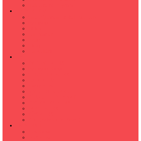
Hızlı Okuma Programı
İLKÖĞRETİM
Sınıf Öğretmeni İlkokul Özel Ders
Matematik
Türkçe
Fen Bilimleri
İngilizce
İnkılap
Din Kültürü
LİSE
TYT-AYT KURSU
Matematik Kursu
GEOMETRİ KURSU
FİZİK KURSU
Kimya Kursu
BİYOLOJİ KURSU
TÜRKÇE -EDEBİYAT
COGRAFYA KURSU
TARİH KURSU
YÖS KURSU
YDT (Yabancı Dil Sınavı)
ÜNİVERSİTE
Ales Kursu
DGS Kursu