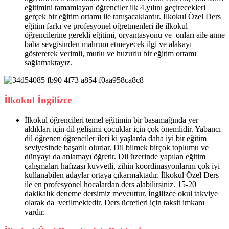
eğitimini tamamlayan öğrenciler ilk 4.yılını geçirecekleri
gerçek bir eğitim ortamı ile tanışacaklardır. İlkokul Özel Ders
eğitim farkı ve profesyonel öğretmenleri ile ilkokul
öğrencilerine gerekli eğitimi, oryantasyonu ve onları aile anne
baba sevgisinden mahrum etmeyecek ilgi ve alakayı
göstererek verimli, mutlu ve huzurlu bir eğitim ortamı
sağlamaktayız.
İlkokul İngilizce
İlkokul öğrencileri temel eğitimin bir basamağında yer
aldıkları için dil gelişimi çocuklar için çok önemlidir. Yabancı
dil öğrenen öğrenciler ileri ki yaşlarda daha iyi bir eğitim
seviyesinde başarılı olurlar. Dil bilmek birçok toplumu ve
dünyayı da anlamayı öğretir. Dil üzerinde yapılan eğitim
çalışmaları hafızası kuvvetli, zihin koordinasyonlarını çok iyi
kullanabilen adaylar ortaya çıkarmaktadır. İlkokul Özel Ders
ile en profesyonel hocalardan ders alabilirsiniz. 15-20
dakikalık deneme dersimiz mevcuttur. İngilizce okul takviye
olarak da verilmektedir. Ders ücretleri için taksit imkanı
vardır.