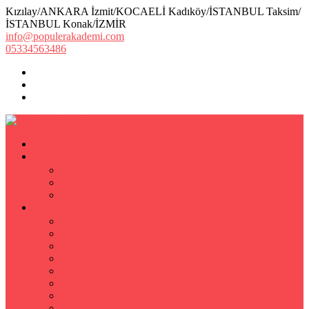
Kızılay/ANKARA İzmit/KOCAELİ Kadıköy/İSTANBUL Taksim/
İSTANBUL Konak/İZMİR
info@populerakademi.com
05334563486
ANASAYFA
KURUMSAL
HAKKIMIZDA
EKİBİMİZ
Öğretmen Başvuru Formu
ÖZEL DERS
Özel Ders
Hızlı Okuma Kursu
İlkokul Özel Ders
Matematik Özel Ders
Özel Ders Fizik
Kimya Özel Ders
Eğitim Koçu Mentor
Hızlı Okuma Teknikleri