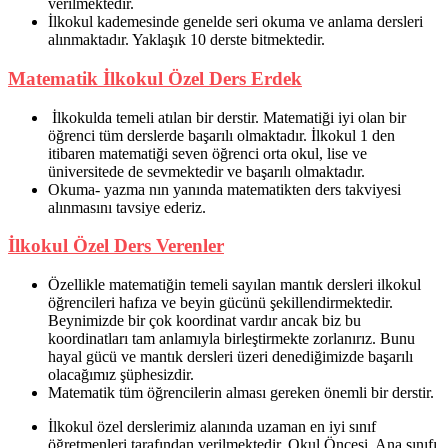
verilmektedir.
İlkokul kademesinde genelde seri okuma ve anlama dersleri
alınmaktadır. Yaklaşık 10 derste bitmektedir.
Matematik İlkokul Özel Ders Erdek
İlkokulda temeli atılan bir derstir. Matematiği iyi olan bir
öğrenci tüm derslerde başarılı olmaktadır. İlkokul 1 den
itibaren matematiği seven öğrenci orta okul, lise ve
üniversitede de sevmektedir ve başarılı olmaktadır.
Okuma- yazma nın yanında matematikten ders takviyesi
alınmasını tavsiye ederiz.
İlkokul Özel Ders Verenler
Özellikle matematiğin temeli sayılan mantık dersleri ilkokul
öğrencileri hafıza ve beyin gücünü şekillendirmektedir.
Beynimizde bir çok koordinat vardır ancak biz bu
koordinatları tam anlamıyla birleştirmekte zorlanırız. Bunu
hayal gücü ve mantık dersleri üzeri denediğimizde başarılı
olacağımız şüphesizdir.
Matematik tüm öğrencilerin alması gereken önemli bir derstir.
İlkokul özel derslerimiz alanında uzaman en iyi sınıf
öğretmenleri tarafından verilmektedir. Okul Öncesi, Ana sınıfı