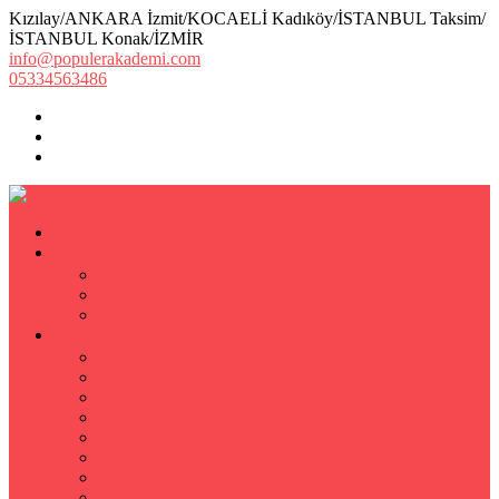
Kızılay/ANKARA İzmit/KOCAELİ Kadıköy/İSTANBUL Taksim/
İSTANBUL Konak/İZMİR
info@populerakademi.com
05334563486
ANASAYFA
KURUMSAL
HAKKIMIZDA
EKİBİMİZ
Öğretmen Başvuru Formu
ÖZEL DERS
Özel Ders
Hızlı Okuma Kursu
İlkokul Özel Ders
Matematik Özel Ders
Özel Ders Fizik
Kimya Özel Ders
Eğitim Koçu Mentor
Hızlı Okuma Teknikleri