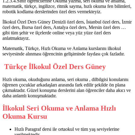
1.2.3.4.Sınıf öğrencilerine Okuma yazma, seri okuma ve anlama,
matematik, türkçe, ingilizce, ritmik sayma, hızlı okuma fen bilimleri,
robotik kodlama derslerinden özel ders vermekteyiz.
İlkokul Özel Ders Güney Denizli özel ders, İstanbul özel ders, İzmir
özel ders, Bursa özel ders, Antalya özel ders, Mersin özel ders …
gibi tüm şehir ve ilçelerde online veya yüz yüze özel ders
anlatmaktayız.
Matematik, Türkçe, Hızlı Okuma ve Anlama kurslarını ilkokul
seviyesinde alınması öğrencinin gelişiminde faydası çok fazladır.
Türkçe İlkokul Özel Ders Güney
Hızlı okuma, okuduğunu anlama, seri okuma , dilbilgisi konularını
öğrenen çocuklar arkadaşları arasında fark edilir şekilde ön plana
çıkmaktadır. Güzel konuşma derslerini alan öğrenciler daha akıcı ve
daha anlamlı konuşmaktadır.
İlkokul Seri Okuma ve Anlama Hızlı
Okuma Kursu
Hızlı Paragraf dersi ile ortaokul ve tüm yaş seviyelerine
verilmektedir.