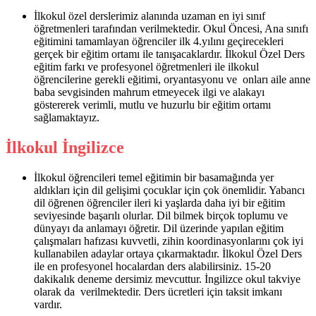
İlkokul özel derslerimiz alanında uzaman en iyi sınıf
öğretmenleri tarafından verilmektedir. Okul Öncesi, Ana sınıfı
eğitimini tamamlayan öğrenciler ilk 4.yılını geçirecekleri
gerçek bir eğitim ortamı ile tanışacaklardır. İlkokul Özel Ders
eğitim farkı ve profesyonel öğretmenleri ile ilkokul
öğrencilerine gerekli eğitimi, oryantasyonu ve onları aile anne
baba sevgisinden mahrum etmeyecek ilgi ve alakayı
göstererek verimli, mutlu ve huzurlu bir eğitim ortamı
sağlamaktayız.
İlkokul İngilizce
İlkokul öğrencileri temel eğitimin bir basamağında yer
aldıkları için dil gelişimi çocuklar için çok önemlidir. Yabancı
dil öğrenen öğrenciler ileri ki yaşlarda daha iyi bir eğitim
seviyesinde başarılı olurlar. Dil bilmek birçok toplumu ve
dünyayı da anlamayı öğretir. Dil üzerinde yapılan eğitim
çalışmaları hafızası kuvvetli, zihin koordinasyonlarını çok iyi
kullanabilen adaylar ortaya çıkarmaktadır. İlkokul Özel Ders
ile en profesyonel hocalardan ders alabilirsiniz. 15-20
dakikalık deneme dersimiz mevcuttur. İngilizce okul takviye
olarak da verilmektedir. Ders ücretleri için taksit imkanı
vardır.