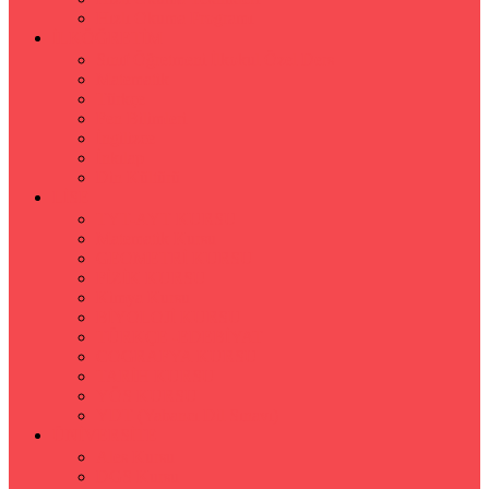
Hızlı Okuma Programı
İLKÖĞRETİM
Sınıf Öğretmeni İlkokul Özel Ders
Matematik
Türkçe
Fen Bilimleri
İngilizce
İnkılap
Din Kültürü
LİSE
TYT-AYT KURSU
Matematik Kursu
GEOMETRİ KURSU
FİZİK KURSU
Kimya Kursu
BİYOLOJİ KURSU
TÜRKÇE -EDEBİYAT
COGRAFYA KURSU
TARİH KURSU
YÖS KURSU
YDT (Yabancı Dil Sınavı)
ÜNİVERSİTE
Ales Kursu
DGS Kursu