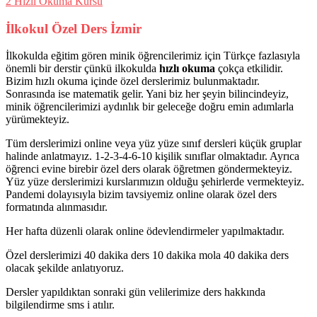
2
Hızlı Okuma Kursu
İlkokul Özel Ders İzmir
İlkokulda eğitim gören minik öğrencilerimiz için Türkçe fazlasıyla
önemli bir derstir çünkü ilkokulda
hızlı okuma
çokça etkilidir.
Bizim hızlı okuma içinde özel derslerimiz bulunmaktadır.
Sonrasında ise matematik gelir. Yani biz her şeyin bilincindeyiz,
minik öğrencilerimizi aydınlık bir geleceğe doğru emin adımlarla
yürümekteyiz.
Tüm derslerimizi online veya yüz yüze sınıf dersleri küçük gruplar
halinde anlatmayız. 1-2-3-4-6-10 kişilik sınıflar olmaktadır. Ayrıca
öğrenci evine birebir özel ders olarak öğretmen göndermekteyiz.
Yüz yüze derslerimizi kurslarımızın olduğu şehirlerde vermekteyiz.
Pandemi dolayısıyla bizim tavsiyemiz online olarak özel ders
formatında alınmasıdır.
Her hafta düzenli olarak online ödevlendirmeler yapılmaktadır.
Özel derslerimizi 40 dakika ders 10 dakika mola 40 dakika ders
olacak şekilde anlatıyoruz.
Dersler yapıldıktan sonraki gün velilerimize ders hakkında
bilgilendirme sms i atılır.