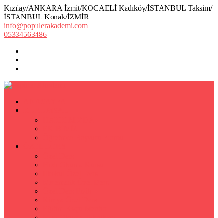
Kızılay/ANKARA İzmit/KOCAELİ Kadıköy/İSTANBUL Taksim/
İSTANBUL Konak/İZMİR
info@populerakademi.com
05334563486
ANASAYFA
KURUMSAL
HAKKIMIZDA
EKİBİMİZ
Öğretmen Başvuru Formu
ÖZEL DERS
Özel Ders
Hızlı Okuma Kursu
İlkokul Özel Ders
Matematik Özel Ders
Özel Ders Fizik
Kimya Özel Ders
Eğitim Koçu Mentor
Hızlı Okuma Teknikleri