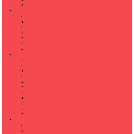
Hızlı Okuma Programı
İLKÖĞRETİM
Sınıf Öğretmeni İlkokul Özel Ders
Matematik
Türkçe
Fen Bilimleri
İngilizce
İnkılap
Din Kültürü
LİSE
TYT-AYT KURSU
Matematik Kursu
GEOMETRİ KURSU
FİZİK KURSU
Kimya Kursu
BİYOLOJİ KURSU
TÜRKÇE -EDEBİYAT
COGRAFYA KURSU
TARİH KURSU
YÖS KURSU
YDT (Yabancı Dil Sınavı)
ÜNİVERSİTE
Ales Kursu
DGS Kursu