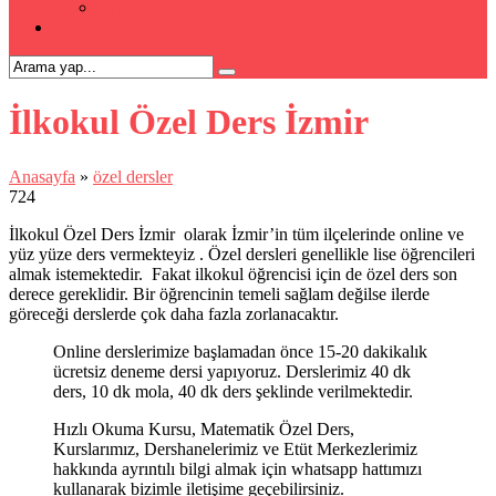
Kpss Kursu
İLETİŞİM
İlkokul Özel Ders İzmir
Anasayfa
»
özel dersler
724
İlkokul Özel Ders İzmir olarak İzmir’in tüm ilçelerinde online ve
yüz yüze ders vermekteyiz . Özel dersleri genellikle lise öğrencileri
almak istemektedir. Fakat ilkokul öğrencisi için de özel ders son
derece gereklidir. Bir öğrencinin temeli sağlam değilse ilerde
göreceği derslerde çok daha fazla zorlanacaktır.
Online derslerimize başlamadan önce 15-20 dakikalık
ücretsiz deneme dersi yapıyoruz. Derslerimiz 40 dk
ders, 10 dk mola, 40 dk ders şeklinde verilmektedir.
Hızlı Okuma Kursu, Matematik Özel Ders,
Kurslarımız, Dershanelerimiz ve Etüt Merkezlerimiz
hakkında ayrıntılı bilgi almak için whatsapp hattımızı
kullanarak bizimle iletişime geçebilirsiniz.