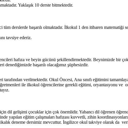
maktadır. Yaklaşık 10 derste bitmektedir.
nci tüm derslerde başarılı olmaktadır. İlkokul 1 den itibaren matematiği s
ı tavsiye ederiz.
rencileri hafıza ve beyin gücünü şekillendirmektedir. Beynimizde bir ço
eri denediğimizde başarılı olacağımız şüphesizdir.
i tarafından verilmektedir. Okul Öncesi, Ana sınıfı eğitimini tamamlayan 
öğretmenleri ile ilkokul öğrencilerine gerekli eğitimi, oryantasyonu ve
tayız.
çin dil gelişimi çocuklar için çok önemlidir. Yabancı dil öğrenen öğrencile
de yapılan eğitim çalışmaları hafızası kuvvetli, zihin koordinasyonları
ikalık deneme dersimiz mevcuttur. İngilizce okul takviye olarak da verilm