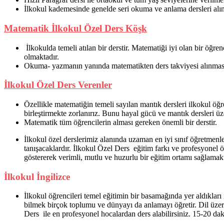
İlkokul kademesinde genelde seri okuma ve anlama dersleri alın
Matematik İlkokul Özel Ders Köşk
İlkokulda temeli atılan bir derstir. Matematiği iyi olan bir öğre
olmaktadır.
Okuma- yazmanın yanında matematikten ders takviyesi alınmasın
İlkokul Özel Ders Verenler
Özellikle matematiğin temeli sayılan mantık dersleri ilkokul öğ
birleştirmekte zorlanırız. Bunu hayal gücü ve mantık dersleri üz
Matematik tüm öğrencilerin alması gereken önemli bir derstir.
İlkokul özel derslerimiz alanında uzaman en iyi sınıf öğretmenler
tanışacaklardır. İlkokul Özel Ders eğitim farkı ve profesyonel 
göstererek verimli, mutlu ve huzurlu bir eğitim ortamı sağlamak
İlkokul İngilizce
İlkokul öğrencileri temel eğitimin bir basamağında yer aldıkları i
bilmek birçok toplumu ve dünyayı da anlamayı öğretir. Dil üzerin
Ders ile en profesyonel hocalardan ders alabilirsiniz. 15-20 dak