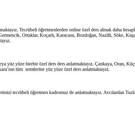
latmaktayız. Tecrübeli öğretmenlerden online özel ders almak daha hesap
Germencik, Ortaklar, Koçarlı, Karacasu, Bozdoğan, Nazilli, Söke, Kuşad
tayız.
eya yüz yüze birebir özel ders ders anlatmaktayız. Çankaya, Oran, Küç
ara’nın tüm semtlerine yüz yüze özel ders anlatmaktayız.
erimizi tecrübeli öğretmen kadromuz ile anlatmaktayız. Avcılardan Tuzla