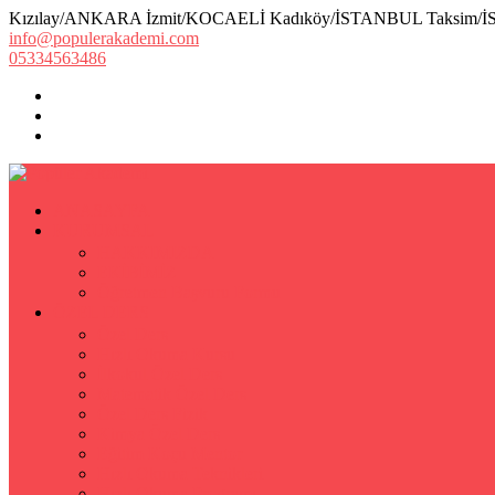
Kızılay/ANKARA İzmit/KOCAELİ Kadıköy/İSTANBUL Taksim/
info@populerakademi.com
05334563486
ANASAYFA
KURUMSAL
HAKKIMIZDA
EKİBİMİZ
Öğretmen Başvuru Formu
ÖZEL DERS
Özel Ders
Hızlı Okuma Kursu
İlkokul Özel Ders
Matematik Özel Ders
Özel Ders Fizik
Kimya Özel Ders
Eğitim Koçu Mentor
Hızlı Okuma Teknikleri
Hızlı Okuma Programı