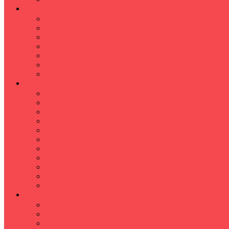
İLKÖĞRETİM
Sınıf Öğretmeni İlkokul Özel Ders
Matematik
Türkçe
Fen Bilimleri
İngilizce
İnkılap
Din Kültürü
LİSE
TYT-AYT KURSU
Matematik Kursu
GEOMETRİ KURSU
FİZİK KURSU
Kimya Kursu
BİYOLOJİ KURSU
TÜRKÇE -EDEBİYAT
COGRAFYA KURSU
TARİH KURSU
YÖS KURSU
YDT (Yabancı Dil Sınavı)
ÜNİVERSİTE
Ales Kursu
DGS Kursu
Kpss Kursu