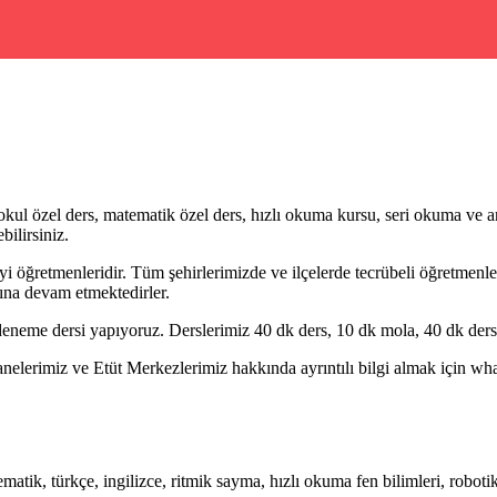
ul özel ders, matematik özel ders, hızlı okuma kursu, seri okuma ve an
bilirsiniz.
i öğretmenleridir. Tüm şehirlerimizde ve ilçelerde tecrübeli öğretmenler 
ına devam etmektedirler.
eneme dersi yapıyoruz. Derslerimiz 40 dk ders, 10 dk mola, 40 dk ders 
erimiz ve Etüt Merkezlerimiz hakkında ayrıntılı bilgi almak için whatsa
tik, türkçe, ingilizce, ritmik sayma, hızlı okuma fen bilimleri, robot