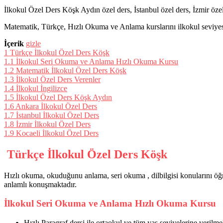
İlkokul Özel Ders Köşk Aydın özel ders, İstanbul özel ders, İzmir özel
Matematik, Türkçe, Hızlı Okuma ve Anlama kurslarını ilkokul seviyesi
İçerik
gizle
1
Türkçe İlkokul Özel Ders Köşk
1.1
İlkokul Seri Okuma ve Anlama Hızlı Okuma Kursu
1.2
Matematik İlkokul Özel Ders Köşk
1.3
İlkokul Özel Ders Verenler
1.4
İlkokul İngilizce
1.5
İlkokul Özel Ders Köşk Aydın
1.6
Ankara İlkokul Özel Ders
1.7
İstanbul İlkokul Özel Ders
1.8
İzmir İlkokul Özel Ders
1.9
Kocaeli İlkokul Özel Ders
Türkçe İlkokul Özel Ders Köşk
Hızlı okuma, okuduğunu anlama, seri okuma , dilbilgisi konularını öğr
anlamlı konuşmaktadır.
İlkokul Seri Okuma ve Anlama Hızlı Okuma Kursu
Hızlı Paragraf dersi ile ortaokul ve tüm yaş seviyelerine verilme