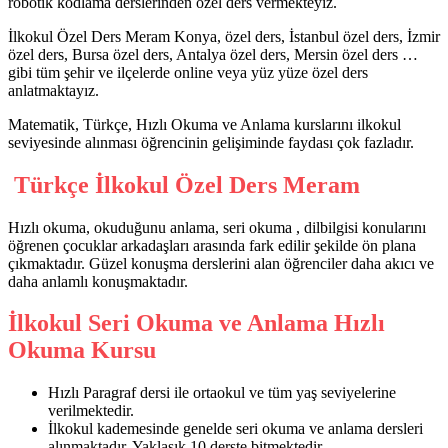
robotik kodlama derslerinden özel ders vermekteyiz.
İlkokul Özel Ders Meram Konya, özel ders, İstanbul özel ders, İzmir
özel ders, Bursa özel ders, Antalya özel ders, Mersin özel ders …
gibi tüm şehir ve ilçelerde online veya yüz yüze özel ders
anlatmaktayız.
Matematik, Türkçe, Hızlı Okuma ve Anlama kurslarını ilkokul
seviyesinde alınması öğrencinin gelişiminde faydası çok fazladır.
Türkçe İlkokul Özel Ders Meram
Hızlı okuma, okuduğunu anlama, seri okuma , dilbilgisi konularını
öğrenen çocuklar arkadaşları arasında fark edilir şekilde ön plana
çıkmaktadır. Güzel konuşma derslerini alan öğrenciler daha akıcı ve
daha anlamlı konuşmaktadır.
İlkokul Seri Okuma ve Anlama Hızlı
Okuma Kursu
Hızlı Paragraf dersi ile ortaokul ve tüm yaş seviyelerine
verilmektedir.
İlkokul kademesinde genelde seri okuma ve anlama dersleri
alınmaktadır. Yaklaşık 10 derste bitmektedir.