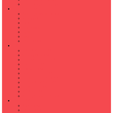
Hızlı Okuma Programı
İLKÖĞRETİM
Sınıf Öğretmeni İlkokul Özel Ders
Matematik
Türkçe
Fen Bilimleri
İngilizce
İnkılap
Din Kültürü
LİSE
TYT-AYT KURSU
Matematik Kursu
GEOMETRİ KURSU
FİZİK KURSU
Kimya Kursu
BİYOLOJİ KURSU
TÜRKÇE -EDEBİYAT
COGRAFYA KURSU
TARİH KURSU
YÖS KURSU
YDT (Yabancı Dil Sınavı)
ÜNİVERSİTE
Ales Kursu
DGS Kursu