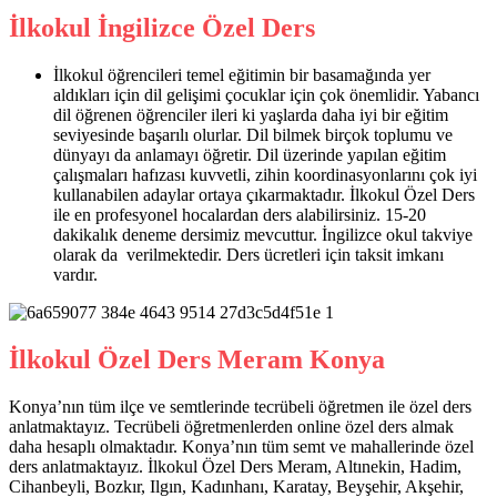
İlkokul İngilizce Özel Ders
İlkokul öğrencileri temel eğitimin bir basamağında yer
aldıkları için dil gelişimi çocuklar için çok önemlidir. Yabancı
dil öğrenen öğrenciler ileri ki yaşlarda daha iyi bir eğitim
seviyesinde başarılı olurlar. Dil bilmek birçok toplumu ve
dünyayı da anlamayı öğretir. Dil üzerinde yapılan eğitim
çalışmaları hafızası kuvvetli, zihin koordinasyonlarını çok iyi
kullanabilen adaylar ortaya çıkarmaktadır. İlkokul Özel Ders
ile en profesyonel hocalardan ders alabilirsiniz. 15-20
dakikalık deneme dersimiz mevcuttur. İngilizce okul takviye
olarak da verilmektedir. Ders ücretleri için taksit imkanı
vardır.
İlkokul Özel Ders Meram Konya
Konya’nın tüm ilçe ve semtlerinde tecrübeli öğretmen ile özel ders
anlatmaktayız. Tecrübeli öğretmenlerden online özel ders almak
daha hesaplı olmaktadır. Konya’nın tüm semt ve mahallerinde özel
ders anlatmaktayız. İlkokul Özel Ders Meram, Altınekin, Hadim,
Cihanbeyli, Bozkır, Ilgın, Kadınhanı, Karatay, Beyşehir, Akşehir,