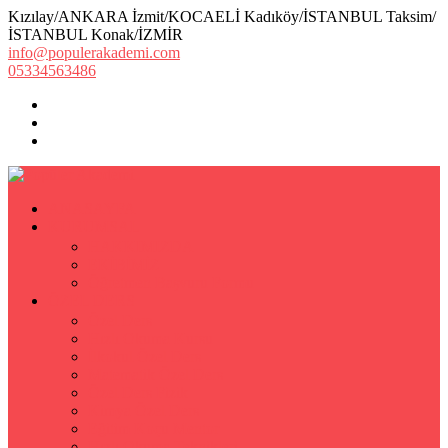
Kızılay/ANKARA İzmit/KOCAELİ Kadıköy/İSTANBUL Taksim/
İSTANBUL Konak/İZMİR
info@populerakademi.com
05334563486
ANASAYFA
KURUMSAL
HAKKIMIZDA
EKİBİMİZ
Öğretmen Başvuru Formu
ÖZEL DERS
Özel Ders
Hızlı Okuma Kursu
İlkokul Özel Ders
Matematik Özel Ders
Özel Ders Fizik
Kimya Özel Ders
Eğitim Koçu Mentor
Hızlı Okuma Teknikleri