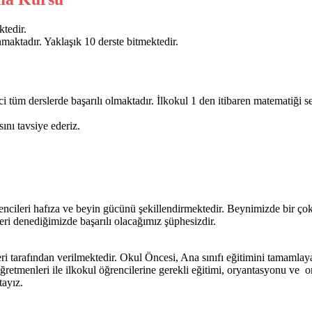
ktedir.
maktadır. Yaklaşık 10 derste bitmektedir.
nci tüm derslerde başarılı olmaktadır. İlkokul 1 den itibaren matematiği s
nı tavsiye ederiz.
rencileri hafıza ve beyin gücünü şekillendirmektedir. Beynimizde bir ço
eri denediğimizde başarılı olacağımız şüphesizdir.
i tarafından verilmektedir. Okul Öncesi, Ana sınıfı eğitimini tamamlayan 
öğretmenleri ile ilkokul öğrencilerine gerekli eğitimi, oryantasyonu ve
tayız.