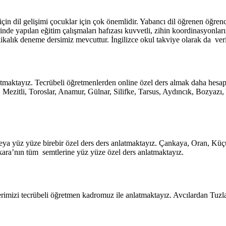
çin dil gelişimi çocuklar için çok önemlidir. Yabancı dil öğrenen öğrencile
de yapılan eğitim çalışmaları hafızası kuvvetli, zihin koordinasyonları
ikalık deneme dersimiz mevcuttur. İngilizce okul takviye olarak da verilm
latmaktayız. Tecrübeli öğretmenlerden online özel ders almak daha hesa
ezitli, Toroslar, Anamur, Gülnar, Silifke, Tarsus, Aydıncık, Bozyazı, 
eya yüz yüze birebir özel ders ders anlatmaktayız. Çankaya, Oran, Küç
ara’nın tüm semtlerine yüz yüze özel ders anlatmaktayız.
erimizi tecrübeli öğretmen kadromuz ile anlatmaktayız. Avcılardan Tuzla