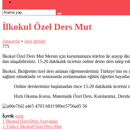
İLETİŞİM
İlkokul Özel Ders Mut
Anasayfa
»
özel dersler
775
İlkokul Özel Ders Mut Mersin için kurumumuzu telefon ile arayıp ilkok
dan ulaşabilirsiniz. 15-20 dakikalık ücretsiz online demo ders talep ede
İlkokul, İlköğretim özel ders anlatan öğretmenlerimiz Türkiye’nin en iy
sağlam olmaktadır ve sonrasında zorlanmadan eğitim öğretim hayatlar
Online derslerimize başlamadan önce 15-20 dakikalık ücretsiz d
Hızlı Okuma Kursu, Matematik Özel Ders, Kurslarımız, Dershanel
İçerik
gizle
1
İlkokul Özel Ders Arayanlar
2
Türkçe İlkokul Özel Ders Mut