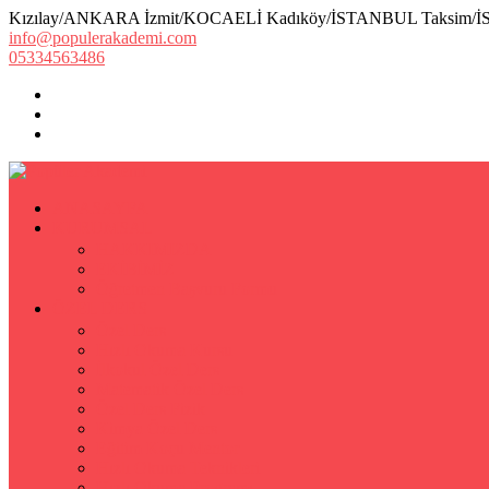
Kızılay/ANKARA İzmit/KOCAELİ Kadıköy/İSTANBUL Taksim/
info@populerakademi.com
05334563486
ANASAYFA
KURUMSAL
HAKKIMIZDA
EKİBİMİZ
Öğretmen Başvuru Formu
ÖZEL DERS
Özel Ders
Hızlı Okuma Kursu
İlkokul Özel Ders
Matematik Özel Ders
Özel Ders Fizik
Kimya Özel Ders
Eğitim Koçu Mentor
Hızlı Okuma Teknikleri
Hızlı Okuma Programı