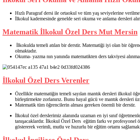
Hızlı Paragraf dersi ile ortaokul ve tüm yaş seviyelerine verilme
İlkokul kademesinde genelde seri okuma ve anlama dersleri alın
Matematik İlkokul Özel Ders Mut Mersin
İlkokulda temeli atılan bir derstir. Matematiği iyi olan bir öğre
olmaktadır.
Okuma- yazma nın yanında matematikten ders takviyesi alınması
İlkokul Özel Ders Verenler
Özellikle matematiğin temeli sayılan mantık dersleri ilkokul öğ
birleştirmekte zorlanırız. Bunu hayal gücü ve mantık dersleri üz
Matematik tüm öğrencilerin alması gereken önemli bir derstir.
İlkokul özel derslerimiz alanında uzaman en iyi sınıf öğretmenler
tanışacaklardır. İlkokul Özel Ders eğitim farkı ve profesyonel 
göstererek verimli, mutlu ve huzurlu bir eğitim ortamı sağlamak
İlkokul İngilizce Özel Ders