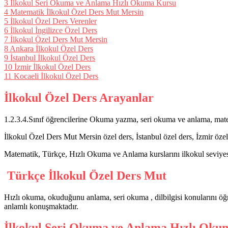
3
İlkokul Seri Okuma ve Anlama Hızlı Okuma Kursu
4
Matematik İlkokul Özel Ders Mut Mersin
5
İlkokul Özel Ders Verenler
6
İlkokul İngilizce Özel Ders
7
İlkokul Özel Ders Mut Mersin
8
Ankara İlkokul Özel Ders
9
İstanbul İlkokul Özel Ders
10
İzmir İlkokul Özel Ders
11
Kocaeli İlkokul Özel Ders
İlkokul Özel Ders Arayanlar
1.2.3.4.Sınıf öğrencilerine Okuma yazma, seri okuma ve anlama, matema
İlkokul Özel Ders Mut Mersin özel ders, İstanbul özel ders, İzmir özel
Matematik, Türkçe, Hızlı Okuma ve Anlama kurslarını ilkokul seviyesi
Türkçe İlkokul Özel Ders Mut
Hızlı okuma, okuduğunu anlama, seri okuma , dilbilgisi konularını öğr
anlamlı konuşmaktadır.
İlkokul Seri Okuma ve Anlama Hızlı Oku