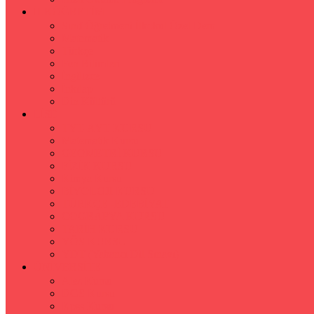
İLKÖĞRETİM
Sınıf Öğretmeni İlkokul Özel Ders
Matematik
Türkçe
Fen Bilimleri
İngilizce
İnkılap
Din Kültürü
LİSE
TYT-AYT KURSU
Matematik Kursu
GEOMETRİ KURSU
FİZİK KURSU
Kimya Kursu
BİYOLOJİ KURSU
TÜRKÇE -EDEBİYAT
COGRAFYA KURSU
TARİH KURSU
YÖS KURSU
YDT (Yabancı Dil Sınavı)
ÜNİVERSİTE
Ales Kursu
DGS Kursu
Kpss Kursu