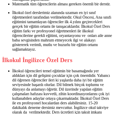
Matematik tüm öğrencilerin alması gereken önemli bir derstir.
İlkokul özel derslerimiz alanında uzaman en iyi sınıf
öğretmenleri tarafından verilmektedir. Okul Öncesi, Ana sınıfı
eğitimini tamamlayan öğrenciler ilk 4.yılını geçirecekleri
gerçek bir eğitim ortamı ile tanışacaklardır. İlkokul Özel Ders
eğitim farkı ve profesyonel öğretmenleri ile ilkokul
öğrencilerine gerekli eğitimi, oryantasyonu ve onları aile anne
baba sevgisinden mahrum etmeyecek ilgi ve alakayı
göstererek verimli, mutlu ve huzurlu bir eğitim ortamı
sağlamaktayız.
İlkokul İngilizce Özel Ders
İlkokul öğrencileri temel eğitimin bir basamağında yer
aldıkları için dil gelişimi çocuklar için çok önemlidir. Yabancı
dil öğrenen öğrenciler ileri ki yaşlarda daha iyi bir eğitim
seviyesinde başarılı olurlar. Dil bilmek birçok toplumu ve
dünyayı da anlamayı öğretir. Dil üzerinde yapılan eğitim
çalışmaları hafızası kuvvetli, zihin koordinasyonlarını çok iyi
kullanabilen adaylar ortaya çıkarmaktadır. İlkokul Özel Ders
ile en profesyonel hocalardan ders alabilirsiniz. 15-20
dakikalık deneme dersimiz mevcuttur. İngilizce okul takviye
olarak da verilmektedir. Ders ücretleri için taksit imkanı