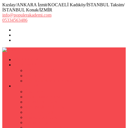
Kızılay/ANKARA İzmit/KOCAELİ Kadıköy/İSTANBUL Taksim/
İSTANBUL Konak/İZMİR
info@populerakademi.com
05334563486
ANASAYFA
KURUMSAL
HAKKIMIZDA
EKİBİMİZ
Öğretmen Başvuru Formu
ÖZEL DERS
Özel Ders
Hızlı Okuma Kursu
İlkokul Özel Ders
Matematik Özel Ders
Özel Ders Fizik
Kimya Özel Ders
Eğitim Koçu Mentor
Hızlı Okuma Teknikleri