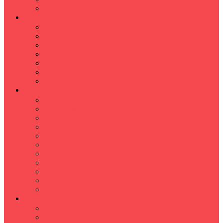
Hızlı Okuma Programı
İLKÖĞRETİM
Sınıf Öğretmeni İlkokul Özel Ders
Matematik
Türkçe
Fen Bilimleri
İngilizce
İnkılap
Din Kültürü
LİSE
TYT-AYT KURSU
Matematik Kursu
GEOMETRİ KURSU
FİZİK KURSU
Kimya Kursu
BİYOLOJİ KURSU
TÜRKÇE -EDEBİYAT
COGRAFYA KURSU
TARİH KURSU
YÖS KURSU
YDT (Yabancı Dil Sınavı)
ÜNİVERSİTE
Ales Kursu
DGS Kursu