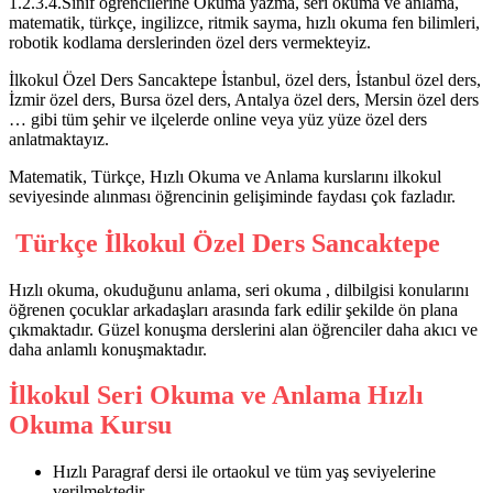
1.2.3.4.Sınıf öğrencilerine Okuma yazma, seri okuma ve anlama,
matematik, türkçe, ingilizce, ritmik sayma, hızlı okuma fen bilimleri,
robotik kodlama derslerinden özel ders vermekteyiz.
İlkokul Özel Ders Sancaktepe İstanbul, özel ders, İstanbul özel ders,
İzmir özel ders, Bursa özel ders, Antalya özel ders, Mersin özel ders
… gibi tüm şehir ve ilçelerde online veya yüz yüze özel ders
anlatmaktayız.
Matematik, Türkçe, Hızlı Okuma ve Anlama kurslarını ilkokul
seviyesinde alınması öğrencinin gelişiminde faydası çok fazladır.
Türkçe İlkokul Özel Ders Sancaktepe
Hızlı okuma, okuduğunu anlama, seri okuma , dilbilgisi konularını
öğrenen çocuklar arkadaşları arasında fark edilir şekilde ön plana
çıkmaktadır. Güzel konuşma derslerini alan öğrenciler daha akıcı ve
daha anlamlı konuşmaktadır.
İlkokul Seri Okuma ve Anlama Hızlı
Okuma Kursu
Hızlı Paragraf dersi ile ortaokul ve tüm yaş seviyelerine
verilmektedir.