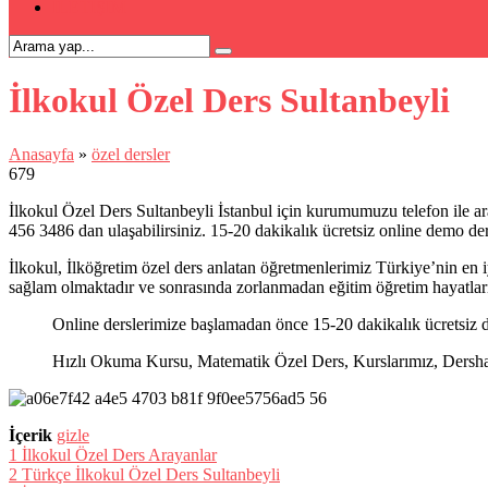
İLETİŞİM
İlkokul Özel Ders Sultanbeyli
Anasayfa
»
özel dersler
679
İlkokul Özel Ders Sultanbeyli İstanbul için kurumumuzu telefon ile ara
456 3486 dan ulaşabilirsiniz. 15-20 dakikalık ücretsiz online demo ders
İlkokul, İlköğretim özel ders anlatan öğretmenlerimiz Türkiye’nin en iy
sağlam olmaktadır ve sonrasında zorlanmadan eğitim öğretim hayatlar
Online derslerimize başlamadan önce 15-20 dakikalık ücretsiz d
Hızlı Okuma Kursu, Matematik Özel Ders, Kurslarımız, Dershanel
İçerik
gizle
1
İlkokul Özel Ders Arayanlar
2
Türkçe İlkokul Özel Ders Sultanbeyli