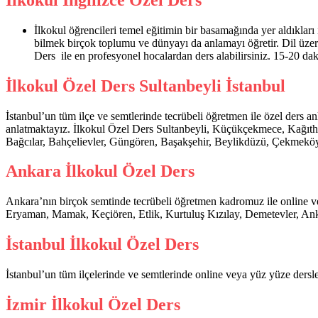
İlkokul öğrencileri temel eğitimin bir basamağında yer aldıkları i
bilmek birçok toplumu ve dünyayı da anlamayı öğretir. Dil üzerin
Ders ile en profesyonel hocalardan ders alabilirsiniz. 15-20 dak
İlkokul Özel Ders Sultanbeyli İstanbul
İstanbul’un tüm ilçe ve semtlerinde tecrübeli öğretmen ile özel ders 
anlatmaktayız. İlkokul Özel Ders Sultanbeyli, Küçükçekmece, Kağıtha
Bağcılar, Bahçelievler, Güngören, Başakşehir, Beylikdüzü, Çekmeköy, 
Ankara İlkokul Özel Ders
Ankara’nın birçok semtinde tecrübeli öğretmen kadromuz ile online v
Eryaman, Mamak, Keçiören, Etlik, Kurtuluş Kızılay, Demetevler, Ank
İstanbul İlkokul Özel Ders
İstanbul’un tüm ilçelerinde ve semtlerinde online veya yüz yüze dersl
İzmir İlkokul Özel Ders