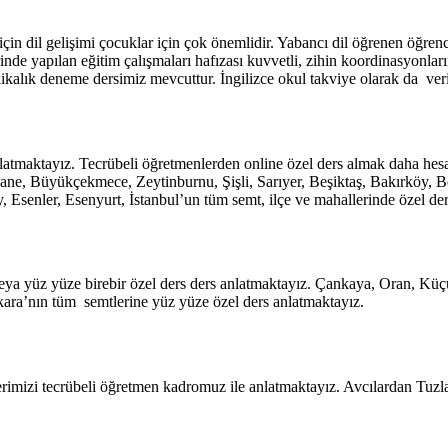
çin dil gelişimi çocuklar için çok önemlidir. Yabancı dil öğrenen öğrencile
de yapılan eğitim çalışmaları hafızası kuvvetli, zihin koordinasyonları
ikalık deneme dersimiz mevcuttur. İngilizce okul takviye olarak da verilm
anlatmaktayız. Tecrübeli öğretmenlerden online özel ders almak daha hes
ne, Büyükçekmece, Zeytinburnu, Şişli, Sarıyer, Beşiktaş, Bakırköy, Be
Esenler, Esenyurt, İstanbul’un tüm semt, ilçe ve mahallerinde özel der
eya yüz yüze birebir özel ders ders anlatmaktayız. Çankaya, Oran, Küç
ara’nın tüm semtlerine yüz yüze özel ders anlatmaktayız.
erimizi tecrübeli öğretmen kadromuz ile anlatmaktayız. Avcılardan Tuzla