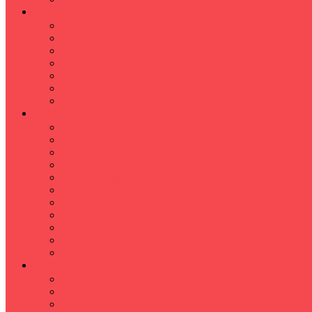
İLKÖĞRETİM
Sınıf Öğretmeni İlkokul Özel Ders
Matematik
Türkçe
Fen Bilimleri
İngilizce
İnkılap
Din Kültürü
LİSE
TYT-AYT KURSU
Matematik Kursu
GEOMETRİ KURSU
FİZİK KURSU
Kimya Kursu
BİYOLOJİ KURSU
TÜRKÇE -EDEBİYAT
COGRAFYA KURSU
TARİH KURSU
YÖS KURSU
YDT (Yabancı Dil Sınavı)
ÜNİVERSİTE
Ales Kursu
DGS Kursu
Kpss Kursu