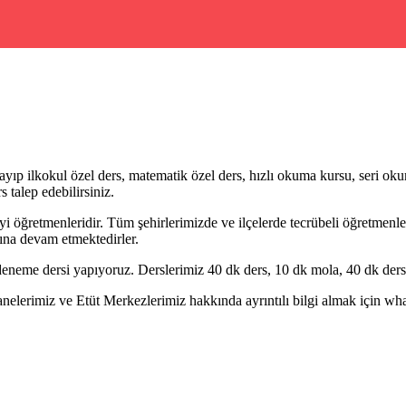
yıp ilkokul özel ders, matematik özel ders, hızlı okuma kursu, seri okum
 talep edebilirsiniz.
i öğretmenleridir. Tüm şehirlerimizde ve ilçelerde tecrübeli öğretmenler 
ına devam etmektedirler.
eneme dersi yapıyoruz. Derslerimiz 40 dk ders, 10 dk mola, 40 dk ders 
erimiz ve Etüt Merkezlerimiz hakkında ayrıntılı bilgi almak için whatsa