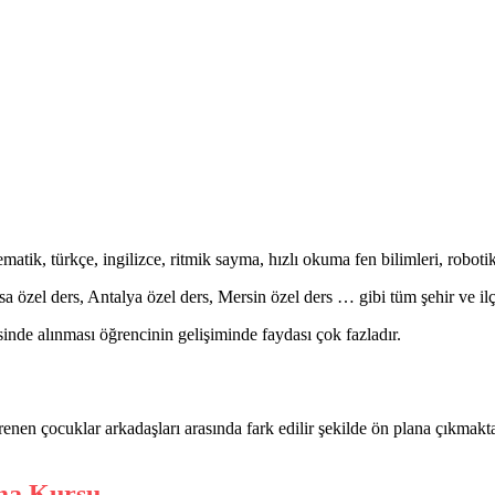
tik, türkçe, ingilizce, ritmik sayma, hızlı okuma fen bilimleri, robot
rsa özel ders, Antalya özel ders, Mersin özel ders … gibi tüm şehir ve i
nde alınması öğrencinin gelişiminde faydası çok fazladır.
enen çocuklar arkadaşları arasında fark edilir şekilde ön plana çıkmakt
ma Kursu