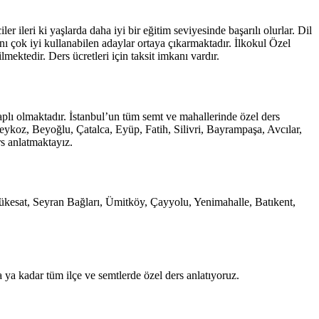
r ileri ki yaşlarda daha iyi bir eğitim seviyesinde başarılı olurlar. Dil
nı çok iyi kullanabilen adaylar ortaya çıkarmaktadır. İlkokul Özel
ektedir. Ders ücretleri için taksit imkanı vardır.
aplı olmaktadır. İstanbul’un tüm semt ve mahallerinde özel ders
ykoz, Beyoğlu, Çatalca, Eyüp, Fatih, Silivri, Bayrampaşa, Avcılar,
s anlatmaktayız.
ükesat, Seyran Bağları, Ümitköy, Çayyolu, Yenimahalle, Batıkent,
 ya kadar tüm ilçe ve semtlerde özel ders anlatıyoruz.