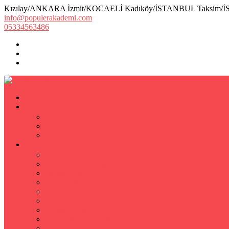
Kızılay/ANKARA İzmit/KOCAELİ Kadıköy/İSTANBUL Taksim/
info@populerakademi.com
05334563486
ANASAYFA
KURUMSAL
HAKKIMIZDA
EKİBİMİZ
Öğretmen Başvuru Formu
ÖZEL DERS
Özel Ders
Hızlı Okuma Kursu
İlkokul Özel Ders
Matematik Özel Ders
Özel Ders Fizik
Kimya Özel Ders
Eğitim Koçu Mentor
Hızlı Okuma Teknikleri
Hızlı Okuma Programı