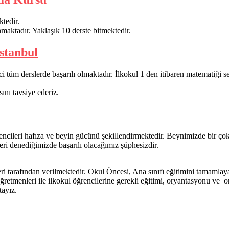
ktedir.
maktadır. Yaklaşık 10 derste bitmektedir.
stanbul
nci tüm derslerde başarılı olmaktadır. İlkokul 1 den itibaren matematiği s
nı tavsiye ederiz.
rencileri hafıza ve beyin gücünü şekillendirmektedir. Beynimizde bir ço
eri denediğimizde başarılı olacağımız şüphesizdir.
i tarafından verilmektedir. Okul Öncesi, Ana sınıfı eğitimini tamamlayan 
öğretmenleri ile ilkokul öğrencilerine gerekli eğitimi, oryantasyonu ve
tayız.