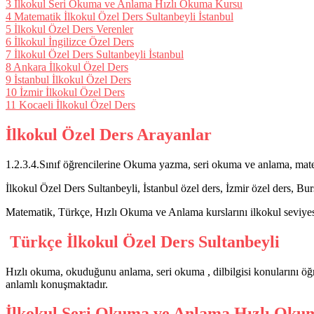
3
İlkokul Seri Okuma ve Anlama Hızlı Okuma Kursu
4
Matematik İlkokul Özel Ders Sultanbeyli İstanbul
5
İlkokul Özel Ders Verenler
6
İlkokul İngilizce Özel Ders
7
İlkokul Özel Ders Sultanbeyli İstanbul
8
Ankara İlkokul Özel Ders
9
İstanbul İlkokul Özel Ders
10
İzmir İlkokul Özel Ders
11
Kocaeli İlkokul Özel Ders
İlkokul Özel Ders Arayanlar
1.2.3.4.Sınıf öğrencilerine Okuma yazma, seri okuma ve anlama, matema
İlkokul Özel Ders Sultanbeyli, İstanbul özel ders, İzmir özel ders, Bu
Matematik, Türkçe, Hızlı Okuma ve Anlama kurslarını ilkokul seviyesi
Türkçe İlkokul Özel Ders Sultanbeyli
Hızlı okuma, okuduğunu anlama, seri okuma , dilbilgisi konularını öğr
anlamlı konuşmaktadır.
İlkokul Seri Okuma ve Anlama Hızlı Oku