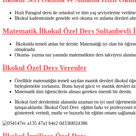
Hızlı Paragraf dersi ile ortaokul ve tüm yaş seviyelerine verilme
İlkokul kademesinde genelde seri okuma ve anlama dersleri alın
Matematik İlkokul Özel Ders Sultanbeyli İ
İlkokulda temeli atılan bir derstir. Matematiği iyi olan bir öğre
olmaktadır.
Okuma- yazma nın yanında matematikten ders takviyesi alınması
İlkokul Özel Ders Verenler
Özellikle matematiğin temeli sayılan mantık dersleri ilkokul öğ
birleştirmekte zorlanırız. Bunu hayal gücü ve mantık dersleri üz
Matematik tüm öğrencilerin alması gereken önemli bir derstir.
İlkokul özel derslerimiz alanında uzaman en iyi sınıf öğretmenler
tanışacaklardır. İlkokul Özel Ders eğitim farkı ve profesyonel 
göstererek verimli, mutlu ve huzurlu bir eğitim ortamı sağlamak
İlkokul İngilizce Özel Ders