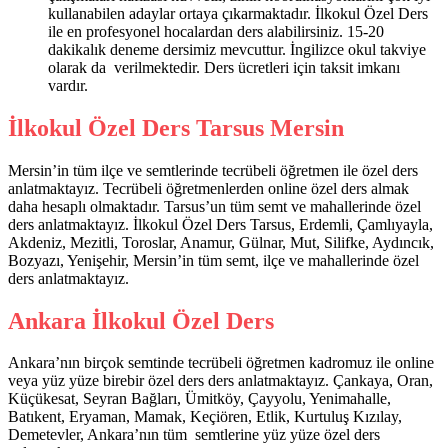
kullanabilen adaylar ortaya çıkarmaktadır. İlkokul Özel Ders
ile en profesyonel hocalardan ders alabilirsiniz. 15-20
dakikalık deneme dersimiz mevcuttur. İngilizce okul takviye
olarak da verilmektedir. Ders ücretleri için taksit imkanı
vardır.
İlkokul Özel Ders Tarsus Mersin
Mersin’in tüm ilçe ve semtlerinde tecrübeli öğretmen ile özel ders
anlatmaktayız. Tecrübeli öğretmenlerden online özel ders almak
daha hesaplı olmaktadır. Tarsus’un tüm semt ve mahallerinde özel
ders anlatmaktayız. İlkokul Özel Ders Tarsus, Erdemli, Çamlıyayla,
Akdeniz, Mezitli, Toroslar, Anamur, Gülnar, Mut, Silifke, Aydıncık,
Bozyazı, Yenişehir, Mersin’in tüm semt, ilçe ve mahallerinde özel
ders anlatmaktayız.
Ankara İlkokul Özel Ders
Ankara’nın birçok semtinde tecrübeli öğretmen kadromuz ile online
veya yüz yüze birebir özel ders ders anlatmaktayız. Çankaya, Oran,
Küçükesat, Seyran Bağları, Ümitköy, Çayyolu, Yenimahalle,
Batıkent, Eryaman, Mamak, Keçiören, Etlik, Kurtuluş Kızılay,
Demetevler, Ankara’nın tüm semtlerine yüz yüze özel ders