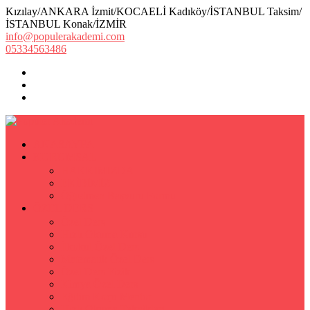
Kızılay/ANKARA İzmit/KOCAELİ Kadıköy/İSTANBUL Taksim/
İSTANBUL Konak/İZMİR
info@populerakademi.com
05334563486
ANASAYFA
KURUMSAL
HAKKIMIZDA
EKİBİMİZ
Öğretmen Başvuru Formu
ÖZEL DERS
Özel Ders
Hızlı Okuma Kursu
İlkokul Özel Ders
Matematik Özel Ders
Özel Ders Fizik
Kimya Özel Ders
Eğitim Koçu Mentor
Hızlı Okuma Teknikleri