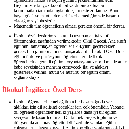
öğrencileri hafıza ve beyin gücünü şekillendirmektedir.
Beynimizde bir çok koordinat vardır ancak biz bu
koordinatları tam anlamıyla birleştirmekte zorlanırız. Bunu
hayal gücü ve mantık dersleri üzeri denediğimizde başarılı
olacağımız şüphesizdir.
Matematik tüm öğrencilerin alması gereken önemli bir derstir.
İlkokul özel derslerimiz alanında uzaman en iyi sınıf
öğretmenleri tarafından verilmektedir. Okul Öncesi, Ana sınıfı
eğitimini tamamlayan öğrenciler ilk 4.yılını geçirecekleri
gerçek bir eğitim ortamı ile tanışacaklardır. İlkokul Özel Ders
eğitim farkı ve profesyonel öğretmenleri ile ilkokul
öğrencilerine gerekli eğitimi, oryantasyonu ve onları aile anne
baba sevgisinden mahrum etmeyecek ilgi ve alakayı
göstererek verimli, mutlu ve huzurlu bir eğitim ortamı
sağlamaktayız.
İlkokul İngilizce Özel Ders
İlkokul öğrencileri temel eğitimin bir basamağında yer
aldıkları için dil gelişimi çocuklar için çok önemlidir. Yabancı
dil öğrenen öğrenciler ileri ki yaşlarda daha iyi bir eğitim
seviyesinde başarılı olurlar. Dil bilmek birçok toplumu ve
dünyayı da anlamayı öğretir. Dil üzerinde yapılan eğitim
çalışmaları hafızası kuvvetli, zihin koordinasyonlarını çok iyi