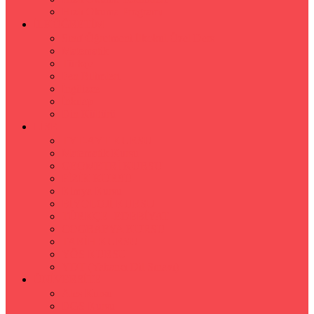
Hızlı Okuma Programı
İLKÖĞRETİM
Sınıf Öğretmeni İlkokul Özel Ders
Matematik
Türkçe
Fen Bilimleri
İngilizce
İnkılap
Din Kültürü
LİSE
TYT-AYT KURSU
Matematik Kursu
GEOMETRİ KURSU
FİZİK KURSU
Kimya Kursu
BİYOLOJİ KURSU
TÜRKÇE -EDEBİYAT
COGRAFYA KURSU
TARİH KURSU
YÖS KURSU
YDT (Yabancı Dil Sınavı)
ÜNİVERSİTE
Ales Kursu
DGS Kursu