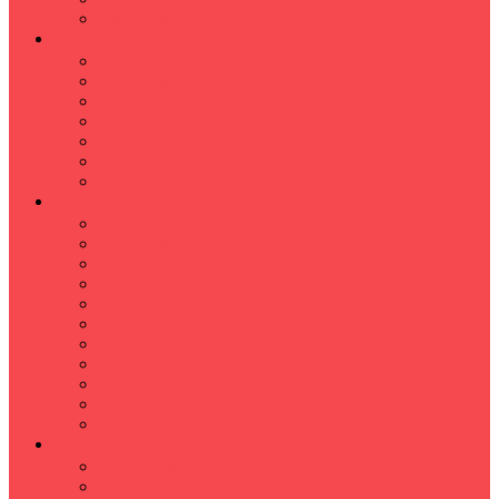
Hızlı Okuma Programı
İLKÖĞRETİM
Sınıf Öğretmeni İlkokul Özel Ders
Matematik
Türkçe
Fen Bilimleri
İngilizce
İnkılap
Din Kültürü
LİSE
TYT-AYT KURSU
Matematik Kursu
GEOMETRİ KURSU
FİZİK KURSU
Kimya Kursu
BİYOLOJİ KURSU
TÜRKÇE -EDEBİYAT
COGRAFYA KURSU
TARİH KURSU
YÖS KURSU
YDT (Yabancı Dil Sınavı)
ÜNİVERSİTE
Ales Kursu
DGS Kursu