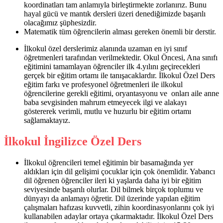
koordinatları tam anlamıyla birleştirmekte zorlanırız. Bunu
hayal gücü ve mantık dersleri üzeri denediğimizde başarılı
olacağımız şüphesizdir.
Matematik tüm öğrencilerin alması gereken önemli bir derstir.
İlkokul özel derslerimiz alanında uzaman en iyi sınıf
öğretmenleri tarafından verilmektedir. Okul Öncesi, Ana sınıfı
eğitimini tamamlayan öğrenciler ilk 4.yılını geçirecekleri
gerçek bir eğitim ortamı ile tanışacaklardır. İlkokul Özel Ders
eğitim farkı ve profesyonel öğretmenleri ile ilkokul
öğrencilerine gerekli eğitimi, oryantasyonu ve onları aile anne
baba sevgisinden mahrum etmeyecek ilgi ve alakayı
göstererek verimli, mutlu ve huzurlu bir eğitim ortamı
sağlamaktayız.
İlkokul İngilizce Özel Ders
İlkokul öğrencileri temel eğitimin bir basamağında yer
aldıkları için dil gelişimi çocuklar için çok önemlidir. Yabancı
dil öğrenen öğrenciler ileri ki yaşlarda daha iyi bir eğitim
seviyesinde başarılı olurlar. Dil bilmek birçok toplumu ve
dünyayı da anlamayı öğretir. Dil üzerinde yapılan eğitim
çalışmaları hafızası kuvvetli, zihin koordinasyonlarını çok iyi
kullanabilen adaylar ortaya çıkarmaktadır. İlkokul Özel Ders