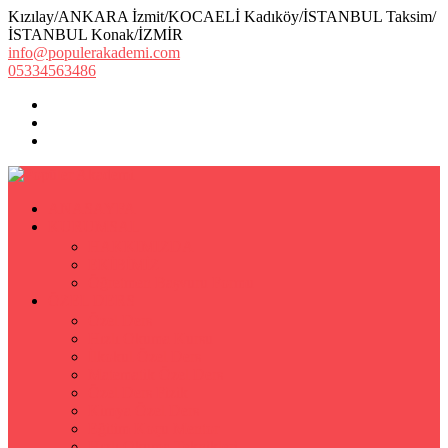
Kızılay/ANKARA İzmit/KOCAELİ Kadıköy/İSTANBUL Taksim/
İSTANBUL Konak/İZMİR
info@populerakademi.com
05334563486
ANASAYFA
KURUMSAL
HAKKIMIZDA
EKİBİMİZ
Öğretmen Başvuru Formu
ÖZEL DERS
Özel Ders
Hızlı Okuma Kursu
İlkokul Özel Ders
Matematik Özel Ders
Özel Ders Fizik
Kimya Özel Ders
Eğitim Koçu Mentor
Hızlı Okuma Teknikleri