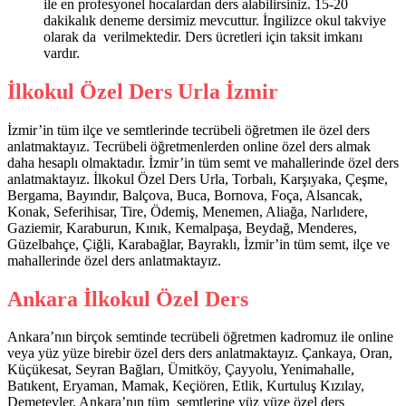
ile en profesyonel hocalardan ders alabilirsiniz. 15-20
dakikalık deneme dersimiz mevcuttur. İngilizce okul takviye
olarak da verilmektedir. Ders ücretleri için taksit imkanı
vardır.
İlkokul Özel Ders Urla İzmir
İzmir’in tüm ilçe ve semtlerinde tecrübeli öğretmen ile özel ders
anlatmaktayız. Tecrübeli öğretmenlerden online özel ders almak
daha hesaplı olmaktadır. İzmir’in tüm semt ve mahallerinde özel ders
anlatmaktayız. İlkokul Özel Ders Urla, Torbalı, Karşıyaka, Çeşme,
Bergama, Bayındır, Balçova, Buca, Bornova, Foça, Alsancak,
Konak, Seferihisar, Tire, Ödemiş, Menemen, Aliağa, Narlıdere,
Gaziemir, Karaburun, Kınık, Kemalpaşa, Beydağ, Menderes,
Güzelbahçe, Çiğli, Karabağlar, Bayraklı, İzmir’in tüm semt, ilçe ve
mahallerinde özel ders anlatmaktayız.
Ankara İlkokul Özel Ders
Ankara’nın birçok semtinde tecrübeli öğretmen kadromuz ile online
veya yüz yüze birebir özel ders ders anlatmaktayız. Çankaya, Oran,
Küçükesat, Seyran Bağları, Ümitköy, Çayyolu, Yenimahalle,
Batıkent, Eryaman, Mamak, Keçiören, Etlik, Kurtuluş Kızılay,
Demetevler, Ankara’nın tüm semtlerine yüz yüze özel ders