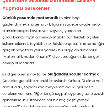
Çocukların Gözünde Matematik: Ailelerin
Yapması Gerekenler
Günlük yaşamda matematik
ile olan bağı
güçlendirmek, matematik bilgisinin sadece akademik bir
alan olmadığını kavratıyor. Alışveriş yaparken
çocuklarınıza fiyatları hesaplatabilir, tariflerdeki ölçüleri
kullanmalarını isteyebilirsiniz. Böylece çocuk, matematiğin
gerçek hayattaki yerini görerek bu bilgiyi anlamlandırır.
“Matematik neden önemli?” diye sorduğunuzda, bir çok
cevap bulacaklar!
Bir diğer önemli nokta ise
olağandışı sorular sormak
.
Çocuklar genellikle meraklı bireylerdir. Onlara, “3 elma ve 2
armut aldık, toplam kaç meyvemiz oldu?” gibi basit
soruların yanı sıra, “Eğer bir güneş patlayıp beş tane uzaylı
gönderirse, bu uzaylıların her biri kaç çeşit yemek
yapabilir?” gibi daha karmaşık ve eğlenceli sorular da