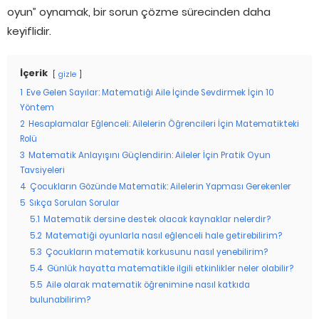
oyun” oynamak, bir sorun çözme sürecinden daha
keyiflidir.
İçerik
gizle
1
Eve Gelen Sayılar: Matematiği Aile İçinde Sevdirmek İçin 10
Yöntem
2
Hesaplamalar Eğlenceli: Ailelerin Öğrencileri İçin Matematikteki
Rolü
3
Matematik Anlayışını Güçlendirin: Aileler İçin Pratik Oyun
Tavsiyeleri
4
Çocukların Gözünde Matematik: Ailelerin Yapması Gerekenler
5
Sıkça Sorulan Sorular
5.1
Matematik dersine destek olacak kaynaklar nelerdir?
5.2
Matematiği oyunlarla nasıl eğlenceli hale getirebilirim?
5.3
Çocukların matematik korkusunu nasıl yenebilirim?
5.4
Günlük hayatta matematikle ilgili etkinlikler neler olabilir?
5.5
Aile olarak matematik öğrenimine nasıl katkıda
bulunabilirim?