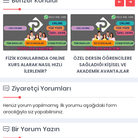
Benzer Konular
ÖZEL DERSIN ÖĞRENCILERE
FIZIK KONULARINI ONLINE
SAĞLADIĞI KIŞISEL VE
KURSLAR ILE KOLAYCA
AKADEMIK AVANTAJLAR
ÖĞRENIN
Ziyaretçi Yorumları
Henüz yorum yapılmamış. İlk yorumu aşağıdaki form
aracılığıyla siz yapabilirsiniz.
Bir Yorum Yazın