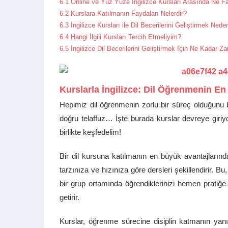
6.1
Online ve Yüz Yüze İngilizce Kursları Arasında Ne F
6.2
Kurslara Katılmanın Faydaları Nelerdir?
6.3
İngilizce Kursları ile Dil Becerilerini Geliştirmek Ned
6.4
Hangi İlgili Kursları Tercih Etmeliyim?
6.5
İngilizce Dil Becerilerini Geliştirmek İçin Ne Kadar 
Kurslarla İngilizce: Dil Öğrenmenin En 
Hepimiz dil öğrenmenin zorlu bir süreç olduğunu bi
doğru telaffuz… İşte burada kurslar devreye giriyo
birlikte keşfedelim!
Bir dil kursuna katılmanın en büyük avantajlarınd
tarzınıza ve hızınıza göre dersleri şekillendirir. B
bir grup ortamında öğrendiklerinizi hemen pratiğe
getirir.
Kurslar, öğrenme sürecine disiplin katmanın yanı 