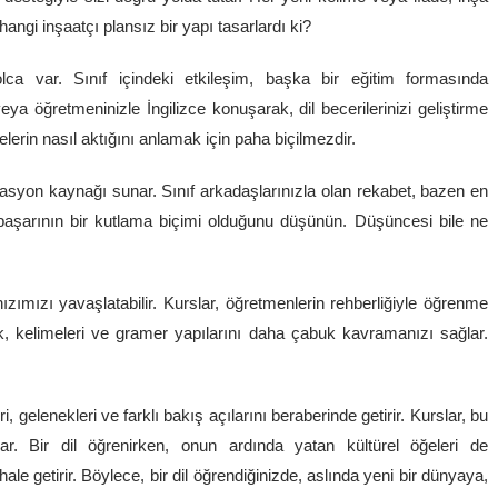
 hangi inşaatçı plansız bir yapı tasarlardı ki?
lca var. Sınıf içindeki etkileşim, başka bir eğitim formasında
a öğretmeninizle İngilizce konuşarak, dil becerilerinizi geliştirme
lerin nasıl aktığını anlamak için paha biçilmezdir.
ivasyon kaynağı sunar. Sınıf arkadaşlarınızla olan rekabet, bazen en
niz başarının bir kutlama biçimi olduğunu düşünün. Düşüncesi bile ne
mızı yavaşlatabilir. Kurslar, öğretmenlerin rehberliğiyle öğrenme
mek, kelimeleri ve gramer yapılarını daha çabuk kavramanızı sağlar.
i, gelenekleri ve farklı bakış açılarını beraberinde getirir. Kurslar, bu
lar. Bir dil öğrenirken, onun ardında yatan kültürel öğeleri de
ale getirir. Böylece, bir dil öğrendiğinizde, aslında yeni bir dünyaya,