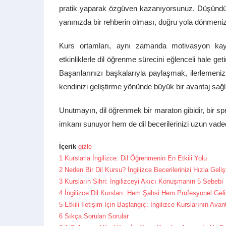
pratik yaparak özgüven kazanıyorsunuz. Düşündüğü
yanınızda bir rehberin olması, doğru yola dönmenizi
Kurs ortamları, aynı zamanda motivasyon kayna
etkinliklerle dil öğrenme sürecini eğlenceli hale get
Başarılarınızı başkalarıyla paylaşmak, ilerlemeniz
kendinizi geliştirme yönünde büyük bir avantaj sağl
Unutmayın, dil öğrenmek bir maraton gibidir, bir sp
imkanı sunuyor hem de dil becerilerinizi uzun vadede
İçerik
gizle
1
Kurslarla İngilizce: Dil Öğrenmenin En Etkili Yolu
2
Neden Bir Dil Kursu? İngilizce Becerilerinizi Hızla Gelişt
3
Kursların Sihri: İngilizceyi Akıcı Konuşmanın 5 Sebebi
4
İngilizce Dil Kursları: Hem Şahsi Hem Profesyonel Geliş
5
Etkili İletişim İçin Başlangıç: İngilizce Kurslarının Avant
6
Sıkça Sorulan Sorular