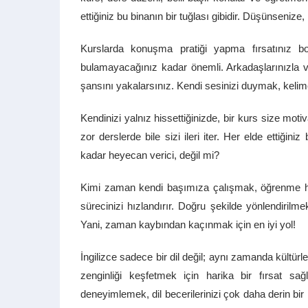
ettiğiniz bu binanın bir tuğlası gibidir. Düşünsenize,
Kurslarda konuşma pratiği yapma fırsatınız bo
bulamayacağınız kadar önemli. Arkadaşlarınızla vey
şansını yakalarsınız. Kendi sesinizi duymak, kelime
Kendinizi yalnız hissettiğinizde, bir kurs size mot
zor derslerde bile sizi ileri iter. Her elde ettiği
kadar heyecan verici, değil mi?
Kimi zaman kendi başımıza çalışmak, öğrenme hızı
sürecinizi hızlandırır. Doğru şekilde yönlendiril
Yani, zaman kaybından kaçınmak için en iyi yol!
İngilizce sadece bir dil değil; aynı zamanda kültürler
zenginliği keşfetmek için harika bir fırsat sağ
deneyimlemek, dil becerilerinizi çok daha derin bir h