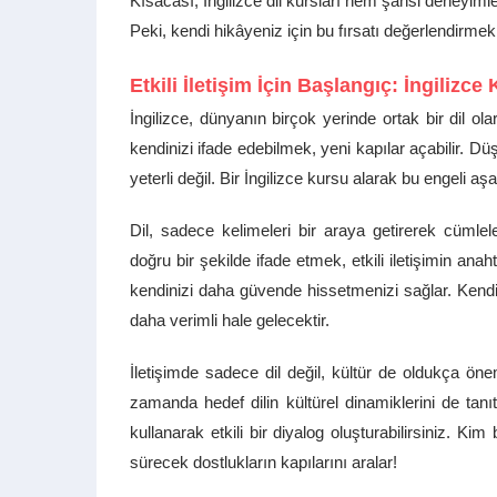
Kısacası, İngilizce dil kursları hem şahsi deneyimle
Peki, kendi hikâyeniz için bu fırsatı değerlendirme
Etkili İletişim İçin Başlangıç: İngilizce
İngilizce, dünyanın birçok yerinde ortak bir dil ol
kendinizi ifade edebilmek, yeni kapılar açabilir. Dü
yeterli değil. Bir İngilizce kursu alarak bu engeli aşab
Dil, sadece kelimeleri bir araya getirerek cümleler
doğru bir şekilde ifade etmek, etkili iletişimin anah
kendinizi daha güvende hissetmenizi sağlar. Kendini
daha verimli hale gelecektir.
İletişimde sadece dil değil, kültür de oldukça önem
zamanda hedef dilin kültürel dinamiklerini de tanıtı
kullanarak etkili bir diyalog oluşturabilirsiniz. Kim
sürecek dostlukların kapılarını aralar!