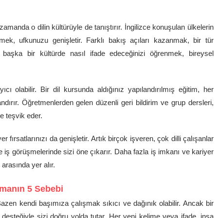
 zamanda o dilin kültürüyle de tanıştırır. İngilizce konuşulan ülkelerin
nmek, ufkunuzu genişletir. Farklı bakış açıları kazanmak, bir tür
 başka bir kültürde nasıl ifade edeceğinizi öğrenmek, bireysel
 olabilir. Bir dil kursunda aldığınız yapılandırılmış eğitim, her
ndırır. Öğretmenlerden gelen düzenli geri bildirim ve grup dersleri,
e teşvik eder.
er fırsatlarınızı da genişletir. Artık birçok işveren, çok dilli çalışanlar
ve iş görüşmelerinde sizi öne çıkarır. Daha fazla iş imkanı ve kariyer
 arasında yer alır.
uşmanın 5 Sebebi
. Bazen kendi başımıza çalışmak sıkıcı ve dağınık olabilir. Ancak bir
 desteğiyle sizi doğru yolda tutar. Her yeni kelime veya ifade, inşa