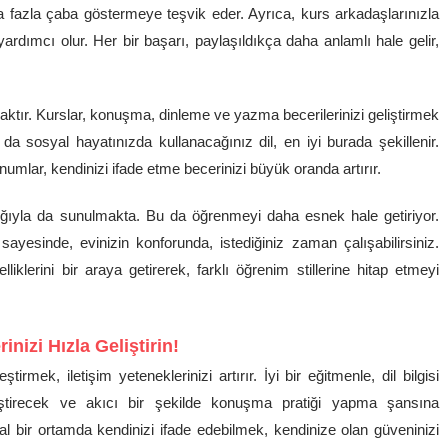
 fazla çaba göstermeye teşvik eder. Ayrıca, kurs arkadaşlarınızla
yardımcı olur. Her bir başarı, paylaşıldıkça daha anlamlı hale gelir,
maktır. Kurslar, konuşma, dinleme ve yazma becerilerinizi geliştirmek
a sosyal hayatınızda kullanacağınız dil, en iyi burada şekillenir.
numlar, kendinizi ifade etme becerinizi büyük oranda artırır.
ığıyla da sunulmakta. Bu da öğrenmeyi daha esnek hale getiriyor.
sayesinde, evinizin konforunda, istediğiniz zaman çalışabilirsiniz.
lliklerini bir araya getirerek, farklı öğrenim stillerine hitap etmeyi
inizi Hızla Geliştirin!
ştirmek, iletişim yeteneklerinizi artırır. İyi bir eğitmenle, dil bilgisi
eliştirecek ve akıcı bir şekilde konuşma pratiği yapma şansına
al bir ortamda kendinizi ifade edebilmek, kendinize olan güveninizi