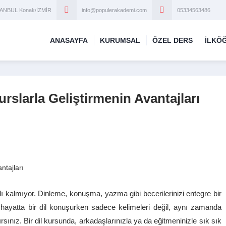
STANBUL Konak/İZMİR
info@populerakademi.com
05334563486
ANASAYFA
KURUMSAL
ÖZEL DERS
İLKÖ
Kurslarla Geliştirmenin Avantajları
ınırlı kalmıyor. Dinleme, konuşma, yazma gibi becerilerinizi entegre bir
 hayatta bir dil konuşurken sadece kelimeleri değil, aynı zamanda
ırsınız. Bir dil kursunda, arkadaşlarınızla ya da eğitmeninizle sık sık