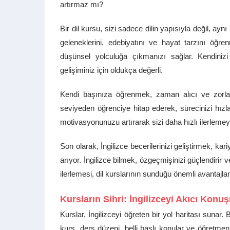
artırmaz mı?
Bir dil kursu, sizi sadece dilin yapısıyla değil, aynı
geleneklerini, edebiyatını ve hayat tarzını öğre
düşünsel yolculuğa çıkmanızı sağlar. Kendinizi
gelişiminiz için oldukça değerli.
Kendi başınıza öğrenmek, zaman alıcı ve zorlayıcı
seviyeden öğrenciye hitap ederek, sürecinizi hızla
motivasyonunuzu artırarak sizi daha hızlı ilerlemey
Son olarak, İngilizce becerilerinizi geliştirmek, kariy
arıyor. İngilizce bilmek, özgeçmişinizi güçlendirir 
ilerlemesi, dil kurslarının sunduğu önemli avantajlar
Kursların Sihri: İngilizceyi Akıcı Kon
Kurslar, İngilizceyi öğreten bir yol haritası sunar
kurs, ders düzeni, belli başlı konular ve öğretmen