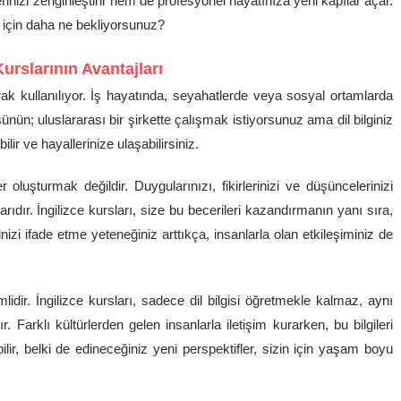
rinizi zenginleştirir hem de profesyonel hayatınıza yeni kapılar açar.
k için daha ne bekliyorsunuz?
 Kurslarının Avantajları
arak kullanılıyor. İş hayatında, seyahatlerde veya sosyal ortamlarda
şünün; uluslararası bir şirkette çalışmak istiyorsunuz ama dil bilginiz
ilir ve hayallerinize ulaşabilirsiniz.
 oluşturmak değildir. Duygularınızı, fikirlerinizi ve düşüncelerinizi
tarıdır. İngilizce kursları, size bu becerileri kazandırmanın yanı sıra,
zi ifade etme yeteneğiniz arttıkça, insanlarla olan etkileşiminiz de
lidir. İngilizce kursları, sadece dil bilgisi öğretmekle kalmaz, aynı
r. Farklı kültürlerden gelen insanlarla iletişim kurarken, bu bilgileri
 bilir, belki de edineceğiniz yeni perspektifler, sizin için yaşam boyu