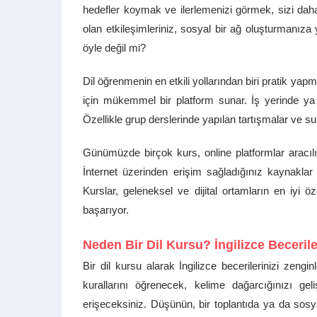
hedefler koymak ve ilerlemenizi görmek, sizi daha
olan etkileşimleriniz, sosyal bir ağ oluşturmanıza 
öyle değil mi?
Dil öğrenmenin en etkili yollarından biri pratik yap
için mükemmel bir platform sunar. İş yerinde ya d
Özellikle grup derslerinde yapılan tartışmalar ve su
Günümüzde birçok kurs, online platformlar aracıl
İnternet üzerinden erişim sağladığınız kaynaklar 
Kurslar, geleneksel ve dijital ortamların en iyi öze
başarıyor.
Neden Bir Dil Kursu? İngilizce Beceriler
Bir dil kursu alarak İngilizce becerilerinizi zenginle
kurallarını öğrenecek, kelime dağarcığınızı g
erişeceksiniz. Düşünün, bir toplantıda ya da sosy