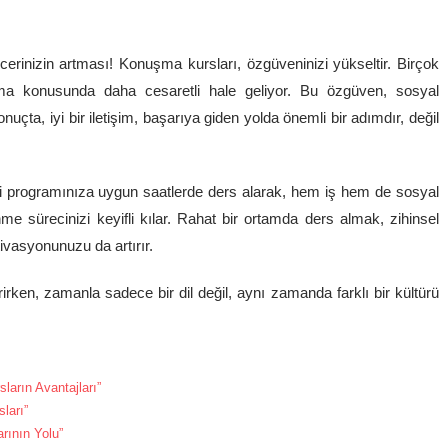
cerinizin artması! Konuşma kursları, özgüveninizi yükseltir. Birçok
llanma konusunda daha cesaretli hale geliyor. Bu özgüven, sosyal
uçta, iyi bir iletişim, başarıya giden yolda önemli bir adımdır, değil
ndi programınıza uygun saatlerde ders alarak, hem iş hem de sosyal
sürecinizi keyifli kılar. Rahat bir ortamda ders almak, zihinsel
vasyonunuzu da artırır.
rirken, zamanla sadece bir dil değil, aynı zamanda farklı bir kültürü
ların Avantajları”
ları”
arının Yolu”