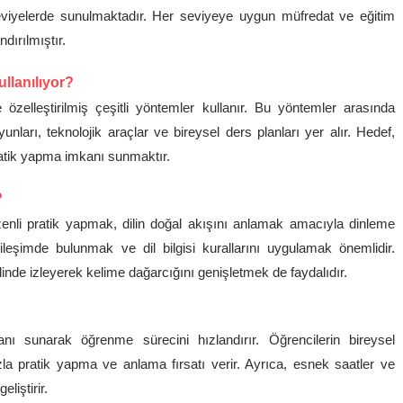
 seviyelerde sunulmaktadır. Her seviyeye uygun müfredat ve eğitim
ndırılmıştır.
ullanılıyor?
e özelleştirilmiş çeşitli yöntemler kullanır. Bu yöntemler arasında
unları, teknolojik araçlar ve bireysel ders planları yer alır. Hedef,
pratik yapma imkanı sunmaktır.
?
üzenli pratik yapmak, dilin doğal akışını anlamak amacıyla dinleme
ileşimde bulunmak ve dil bilgisi kurallarını uygulamak önemlidir.
dilinde izleyerek kelime dağarcığını genişletmek de faydalıdır.
anı sunarak öğrenme sürecini hızlandırır. Öğrencilerin bireysel
zla pratik yapma ve anlama fırsatı verir. Ayrıca, esnek saatler ve
liştirir.