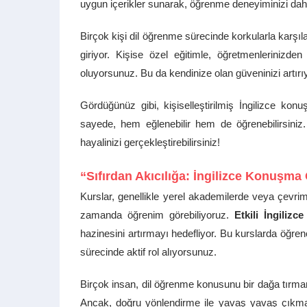
uygun içerikler sunarak, öğrenme deneyiminizi daha k
Birçok kişi dil öğrenme sürecinde korkularla karşıl
giriyor. Kişise özel eğitimle, öğretmenlerinizde
oluyorsunuz. Bu da kendinize olan güveninizi artırıy
Gördüğünüz gibi, kişiselleştirilmiş İngilizce konuş
sayede, hem eğlenebilir hem de öğrenebilirsiniz.
hayalinizi gerçekleştirebilirsiniz!
“Sıfırdan Akıcılığa: İngilizce Konuşma 
Kurslar, genellikle yerel akademilerde veya çevrim
zamanda öğrenim görebiliyoruz.
Etkili İngilizce
hazinesini artırmayı hedefliyor. Bu kurslarda öğrenc
sürecinde aktif rol alıyorsunuz.
Birçok insan, dil öğrenme konusunu bir dağa tırma
Ancak, doğru yönlendirme ile yavaş yavaş çıkm