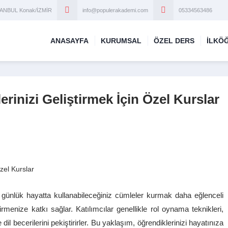
STANBUL Konak/İZMİR
info@populerakademi.com
05334563486
ANASAYFA
KURUMSAL
ÖZEL DERS
İLKÖ
rinizi Geliştirmek İçin Özel Kurslar
e, günlük hayatta kullanabileceğiniz cümleler kurmak daha eğlenceli
ştirmenize katkı sağlar. Katılımcılar genellikle rol oynama teknikleri,
dil becerilerini pekiştirirler. Bu yaklaşım, öğrendiklerinizi hayatınıza