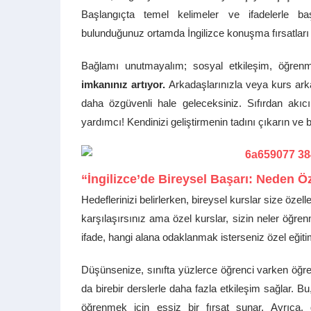
Başlangıçta temel kelimeler ve ifadelerle b
bulunduğunuz ortamda İngilizce konuşma fırsatları bu
Bağlamı unutmayalım; sosyal etkileşim, öğren
imkanınız artıyor.
Arkadaşlarınızla veya kurs arka
daha özgüvenli hale geleceksiniz. Sıfırdan akıcı
yardımcı! Kendinizi geliştirmenin tadını çıkarın ve 
“İngilizce’de Bireysel Başarı: Neden Ö
Hedeflerinizi belirlerken, bireysel kurslar size özel
karşılaşırsınız ama özel kurslar, sizin neler öğrenm
ifade, hangi alana odaklanmak isterseniz özel eğitimc
Düşünsenize, sınıfta yüzlerce öğrenci varken öğ
da birebir derslerle daha fazla etkileşim sağlar. Bu
öğrenmek için eşsiz bir fırsat sunar. Ayrıca,