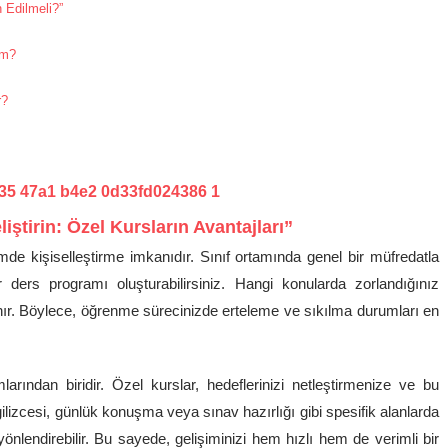
h Edilmeli?”
im?
r?
iştirin: Özel Kursların Avantajları”
imde kişiselleştirme imkanıdır. Sınıf ortamında genel bir müfredatla
ir ders programı oluşturabilirsiniz. Hangi konularda zorlandığınız
rlanır. Böylece, öğrenme sürecinizde erteleme ve sıkılma durumları en
rından biridir. Özel kurslar, hedeflerinizi netleştirmenize ve bu
ilizcesi, günlük konuşma veya sınav hazırlığı gibi spesifik alanlarda
önlendirebilir. Bu sayede, gelişiminizi hem hızlı hem de verimli bir