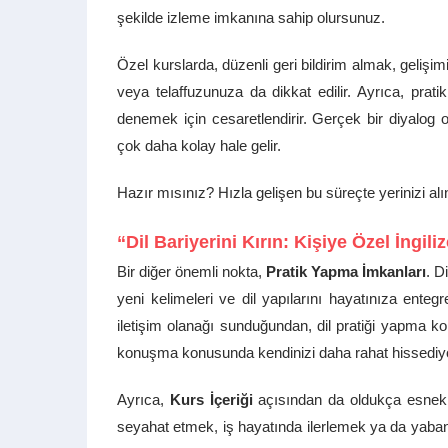
şekilde izleme imkanına sahip olursunuz.
Özel kurslarda, düzenli geri bildirim almak, gelişimi
veya telaffuzunuza da dikkat edilir. Ayrıca, pra
denemek için cesaretlendirir. Gerçek bir diyalog 
çok daha kolay hale gelir.
Hazır mısınız? Hızla gelişen bu süreçte yerinizi alı
“Dil Bariyerini Kırın: Kişiye Özel İngi
Bir diğer önemli nokta,
Pratik Yapma İmkanları
. D
yeni kelimeleri ve dil yapılarını hayatınıza entegr
iletişim olanağı sunduğundan, dil pratiği yapma ko
konuşma konusunda kendinizi daha rahat hissediy
Ayrıca,
Kurs İçeriği
açısından da oldukça esnek b
seyahat etmek, iş hayatında ilerlemek ya da yabancı 