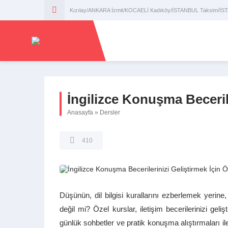
Kızılay/ANKARA İzmit/KOCAELİ Kadıköy/İSTANBUL Taksim/İ
İngilizce Konuşma Becerile
Anasayfa
»
Dersler
410
Düşünün, dil bilgisi kurallarını ezberlemek yerin
değil mi? Özel kurslar, iletişim becerilerinizi geli
günlük sohbetler ve pratik konuşma alıştırmaları ile 