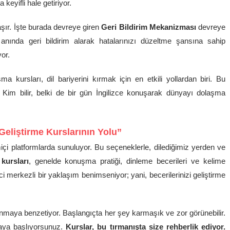
eyifli hale getiriyor.
aşır. İşte burada devreye giren
Geri Bildirim Mekanizması
devreye
n anında geri bildirim alarak hatalarınızı düzeltme şansına sahip
or.
ma kursları, dil bariyerini kırmak için en etkili yollardan biri. Bu
 Kim bilir, belki de bir gün İngilizce konuşarak dünyayı dolaşma
Geliştirme Kurslarının Yolu”
içi platformlarda sunuluyor. Bu seçeneklerle, dilediğimiz yerden ve
 kursları
, genelde konuşma pratiği, dinleme becerileri ve kelime
i merkezli bir yaklaşım benimseniyor; yani, becerilerinizi geliştirme
nmaya benzetiyor. Başlangıçta her şey karmaşık ve zor görünebilir.
aya başlıyorsunuz.
Kurslar, bu tırmanışta size rehberlik ediyor.