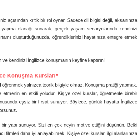
niz açısından kritik bir rol oynar. Sadece dil bilgisi değil, aksanınıza
tik yapma olanağı sunarak, gerçek yaşam senaryolarında kendinizi
ortamı oluşturduğunuzda, öğrendiklerinizi hayatınıza entegre etmek
n ve kendinizi İngilizce konuşmanın keyfine kaptırın!
lizce Konuşma Kursları”
il öğrenmek yalnızca teorik bilgiyle olmaz. Konuşma pratiği yapmak,
e etmenin en etkili yoludur. Kişiye özel kurslar, öğretmenle birebir
nusunda eşsiz bir fırsat sunuyor. Böylece, günlük hayatta İngilizce
orsunuz.
ir yapı sunuyor. Sizi en çok neyin motive ettiğini düşünün. Belki
filmleri daha iyi anlayabilmek. Kişiye özel kurslar, ilgi alanlarınıza