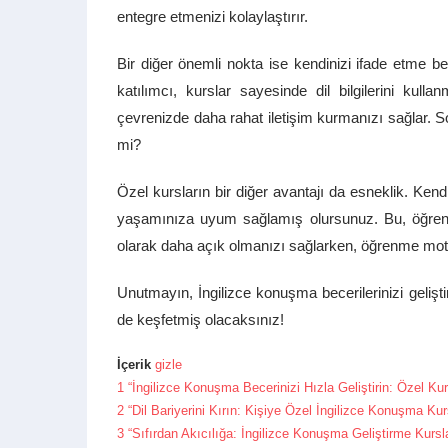
entegre etmenizi kolaylaştırır.
Bir diğer önemli nokta ise kendinizi ifade etme be
katılımcı, kurslar sayesinde dil bilgilerini ku
çevrenizde daha rahat iletişim kurmanızı sağlar. Son
mi?
Özel kursların bir diğer avantajı da esneklik. Ke
yaşamınıza uyum sağlamış olursunuz. Bu, öğrenme 
olarak daha açık olmanızı sağlarken, öğrenme moti
Unutmayın, İngilizce konuşma becerilerinizi gelişti
de keşfetmiş olacaksınız!
İçerik
gizle
1
“İngilizce Konuşma Becerinizi Hızla Geliştirin: Özel Kurs
2
“Dil Bariyerini Kırın: Kişiye Özel İngilizce Konuşma Kurs
3
“Sıfırdan Akıcılığa: İngilizce Konuşma Geliştirme Kursl