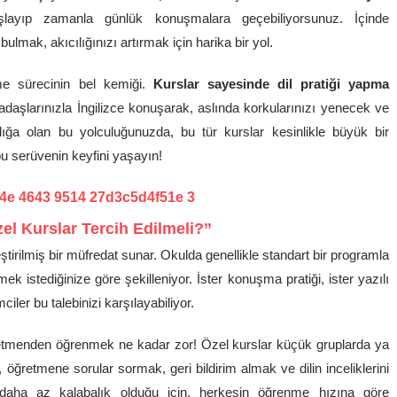
aşlayıp zamanla günlük konuşmalara geçebiliyorsunuz. İçinde
lmak, akıcılığınızı artırmak için harika bir yol.
me sürecinin bel kemiği.
Kurslar sayesinde dil pratiği yapma
daşlarınızla İngilizce konuşarak, aslında korkularınızı yenecek ve
lığa olan bu yolculuğunuzda, bu tür kurslar kesinlikle büyük bir
bu serüvenin keyfini yaşayın!
zel Kurslar Tercih Edilmeli?”
leştirilmiş bir müfredat sunar. Okulda genellikle standart bir programla
ek istediğinize göre şekilleniyor. İster konuşma pratiği, ister yazılı
iler bu talebinizi karşılayabiliyor.
retmenden öğrenmek ne kadar zor! Özel kurslar küçük gruplarda ya
, öğretmene sorular sormak, geri bildirim almak ve dilin inceliklerini
 daha az kalabalık olduğu için, herkesin öğrenme hızına göre