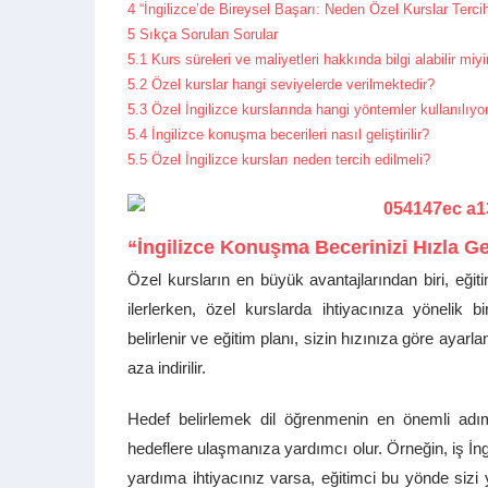
4
“İngilizce’de Bireysel Başarı: Neden Özel Kurslar Terci
5
Sıkça Sorulan Sorular
5.1
Kurs süreleri ve maliyetleri hakkında bilgi alabilir miy
5.2
Özel kurslar hangi seviyelerde verilmektedir?
5.3
Özel İngilizce kurslarında hangi yöntemler kullanılıyo
5.4
İngilizce konuşma becerileri nasıl geliştirilir?
5.5
Özel İngilizce kursları neden tercih edilmeli?
“İngilizce Konuşma Becerinizi Hızla Gel
Özel kursların en büyük avantajlarından biri, eğit
ilerlerken, özel kurslarda ihtiyacınıza yönelik b
belirlenir ve eğitim planı, sizin hızınıza göre aya
aza indirilir.
Hedef belirlemek dil öğrenmenin en önemli adımla
hedeflere ulaşmanıza yardımcı olur. Örneğin, iş İng
yardıma ihtiyacınız varsa, eğitimci bu yönde sizi y