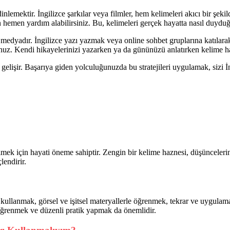
inlemektir. İngilizce şarkılar veya filmler, hem kelimeleri akıcı bir şeki
n hemen yardım alabilirsiniz. Bu, kelimeleri gerçek hayatta nasıl duyd
l medyadır. İngilizce yazı yazmak veya online sohbet gruplarına katılar
rsunuz. Kendi hikayelerinizi yazarken ya da gününüzü anlatırken kelime h
gelişir. Başarıya giden yolculuğunuzda bu stratejileri uygulamak, sizi İn
ilmek için hayati öneme sahiptir. Zengin bir kelime haznesi, düşüncelerini
endirir.
 kullanmak, görsel ve işitsel materyallerle öğrenmek, tekrar ve uygula
de öğrenmek ve düzenli pratik yapmak da önemlidir.