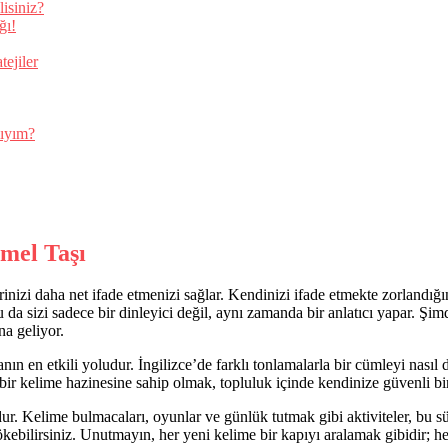
isiniz?
ğı!
tejiler
lıyım?
mel Taşı
nizi daha net ifade etmenizi sağlar. Kendinizi ifade etmekte zorlandığı
Bu da sizi sadece bir dinleyici değil, aynı zamanda bir anlatıcı yapar. Ş
na geliyor.
nın en etkili yoludur. İngilizce’de farklı tonlamalarla bir cümleyi nası
bir kelime hazinesine sahip olmak, topluluk içinde kendinize güvenli bi
r. Kelime bulmacaları, oyunlar ve günlük tutmak gibi aktiviteler, bu sür
ökebilirsiniz. Unutmayın, her yeni kelime bir kapıyı aralamak gibidir; he