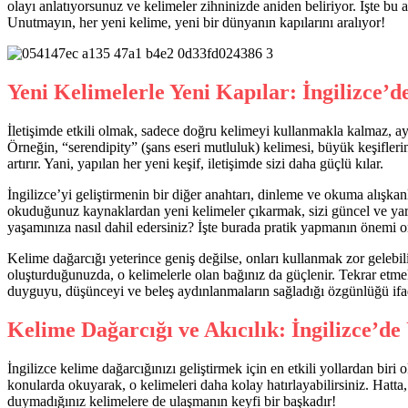
olayı anlatıyorsunuz ve kelimeler zihninizde aniden beliriyor. İşte bu a
Unutmayın, her yeni kelime, yeni bir dünyanın kapılarını aralıyor!
Yeni Kelimelerle Yeni Kapılar: İngilizce’de 
İletişimde etkili olmak, sadece doğru kelimeyi kullanmakla kalmaz, ay
Örneğin, “serendipity” (şans eseri mutluluk) kelimesi, büyük keşifleri
artırır. Yani, yapılan her yeni keşif, iletişimde sizi daha güçlü kılar.
İngilizce’yi geliştirmenin bir diğer anahtarı, dinleme ve okuma alışka
okuduğunuz kaynaklardan yeni kelimeler çıkarmak, sizi güncel ve yara
yaşamınıza nasıl dahil edersiniz? İşte burada pratik yapmanın önemi or
Kelime dağarcığı yeterince geniş değilse, onları kullanmak zor gelebi
oluşturduğunuzda, o kelimelerle olan bağınız da güçlenir. Tekrar etme
duyguyu, düşünceyi ve beleş aydınlanmaların sağladığı özgünlüğü ifa
Kelime Dağarcığı ve Akıcılık: İngilizce’de 
İngilizce kelime dağarcığınızı geliştirmek için en etkili yollardan bir
konularda okuyarak, o kelimeleri daha kolay hatırlayabilirsiniz. Hatta
duymadığınız kelimelere de ulaşmanın keyfi bir başkadır!