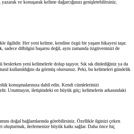
k, yazarak ve konuşarak kelime dağarcığınızı genişletebilirsiniz.
 ilgilidir. Her yeni kelime, kendine özgü bir yaşam hikayesi taşır.
k, sadece dilbilgisi başarısı değil, aynı zamanda özgüveninizi de
 beslerken yeni kelimelerle dolup taşıyor. Sık sık dinlediğiniz ya da
asıl kullanıldığını da görmüş olursunuz. Peki, bu kelimeleri gündelik
ünlük konuşmalarınıza dahil edin. Kendi cümlelerinizi
elir. Unutmayın, iletişimdeki en büyük güç; kelimelerin arkasındaki
ımını doğal bağlamlarında görebilirsiniz. Özellikle ilginizi çeken
izi oluşturmak, ilerlemenize büyük katkı sağlar. Daha önce hiç