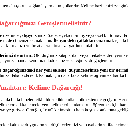
n temel taşlarını sağlamlaştırmanın yollarıdır. Kelime hazinenizi zenginl
ğarcığınızı Genişletmelisiniz?
e üzerinde çalışıyorsunuz. Sadece çekici bir tuş veya özel bir tornavida
de ifade etmenize olanak tanır.
İletişimdeki çatlakları onarmak
için ke
ılar kurmanıza ve fırsatlar yaratmanıza yardımcı olabilir.
inizi de artırır.
Okuduğunuz kitaplardan veya makalelerden yeni keli
l, aynı zamanda kendinizi ifade etme yeteneğinizi de güçlendirir.
 dağarcığınızdaki her yeni ekleme, düşüncelerinize yeni bir derinl
yatınıza daha fazla renk katmak için daha fazla kelime öğrenmek harika bi
Anahtarı: Kelime Dağarcığı!
manda bu kelimeleri etkili bir şekilde kullanabilmekten de geçiyor. Her d
elimelere dikkat etmek, yeni kelimelerin anlamlarını öğrenmek için harik
evreye giriyor. Örneğin, “run” kelimesinin hem koşmak anlamına geldiği
le kalmaz; duygularınızı, düşüncelerinizi ve hayallerinizi ifade etmenin