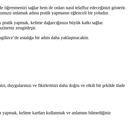
lde öğrenmenizi sağlar hem de onları nasıl telaffuz edeceğinizi gösterir.
uğunuzu anlamak adına pratik yapmanın eğlenceli bir yoludur.
ak pratik yapmak, kelime dağarcığınıza büyük katkı sağlar.
azineniz zenginleşir.
gilizce’de ustalığa bir adım daha yaklaştıracaktır.
zi, duygularınızı ve fikirlerinizi daha doğru ve etkili bir şekilde ifade
ma yapmak, kelime kartları kullanmak ve anlamını bilmediğiniz