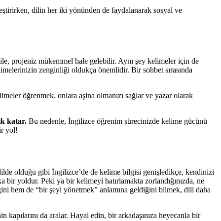
eştirirken, dilin her iki yönünden de faydalanarak sosyal ve
 ile, projeniz mükemmel hale gelebilir. Aynı şey kelimeler için de
limelerinizin zenginliği oldukça önemlidir. Bir sohbet sırasında
meler öğrenmek, onlara aşina olmanızı sağlar ve yazar olarak
ik katar.
Bu nedenle, İngilizce öğrenim sürecinizde kelime gücünü
r yol!
ilde olduğu gibi İngilizce’de de kelime bilgisi genişledikçe, kendinizi
a bir yoldur. Peki ya bir kelimeyi hatırlamakta zorlandığınızda, ne
ni hem de “bir şeyi yönetmek” anlamına geldiğini bilmek, dili daha
 kapılarını da aralar. Hayal edin, bir arkadaşınıza heyecanla bir