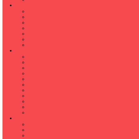
İLKÖĞRETİM
Sınıf Öğretmeni İlkokul Özel Ders
Matematik
Türkçe
Fen Bilimleri
İngilizce
İnkılap
Din Kültürü
LİSE
TYT-AYT KURSU
Matematik Kursu
GEOMETRİ KURSU
FİZİK KURSU
Kimya Kursu
BİYOLOJİ KURSU
TÜRKÇE -EDEBİYAT
COGRAFYA KURSU
TARİH KURSU
YÖS KURSU
YDT (Yabancı Dil Sınavı)
ÜNİVERSİTE
Ales Kursu
DGS Kursu
Kpss Kursu