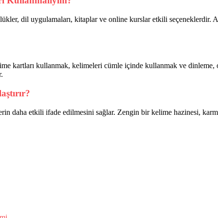
rı Kullanmalıyım?
zlükler, dil uygulamaları, kitaplar ve online kurslar etkili seçeneklerdi
lime kartları kullanmak, kelimeleri cümle içinde kullanmak ve dinleme,
.
aştırır?
elerin daha etkili ifade edilmesini sağlar. Zengin bir kelime hazinesi, k