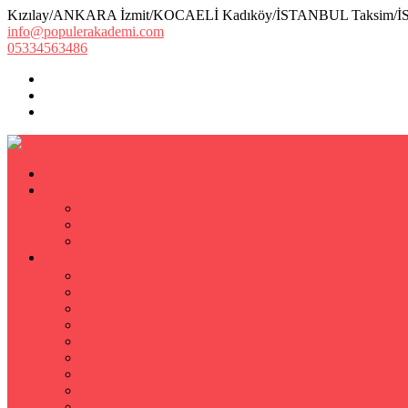
Kızılay/ANKARA İzmit/KOCAELİ Kadıköy/İSTANBUL Taksim/
info@populerakademi.com
05334563486
ANASAYFA
KURUMSAL
HAKKIMIZDA
EKİBİMİZ
Öğretmen Başvuru Formu
ÖZEL DERS
Özel Ders
Hızlı Okuma Kursu
İlkokul Özel Ders
Matematik Özel Ders
Özel Ders Fizik
Kimya Özel Ders
Eğitim Koçu Mentor
Hızlı Okuma Teknikleri
Hızlı Okuma Programı