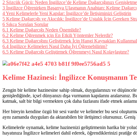
2
Sözcük Gücü: Neden İngilizce’de Kelime Dağarcığınızı Genişletmel
3
İngilizce Öğrenirken Başarıya Ulaşmanın Anahtarı: Kelime Dağarcı
4
Yeni Kelimelerle Yeni Kapılar: İngilizce’de İletişiminizi Geliştirin
5
Kelime Dağarcığı ve Akıcılık: İngilizce’de Ustalık İçin Gereken Stra
6
Sıkça Sorulan Sorular
6.1
Kelime Dağarcığı Neden Önemlidir?
6.2
Kelime Öğrenmek için En Etkili Yöntemler Nelerdir?
6.3
Kelime Dağarcığını Geliştirmek İçin Hangi Kaynakları Kullanma
6.4
İngilizce Kelimeleri Nasıl Daha İyi Öğrenebilirim?
6.5
Kelime Dağarcığı Geliştirmek Öğrenmeyi Nasıl Kolaylaştırır?
Kelime Hazinesi: İngilizce Konuşmanın Te
Zengin bir kelime hazinesine sahip olmak, duygularınızı ve düşünceleri
genişlediğinde, içsel dünyanızı dışa vurmanın kapılarını aralarsınız. 
katmak, salt bir bilgi vermekten çok daha fazlasını ifade etmek anlamı
Her bireyin kendine özgü bir sesi vardır ve kelimeler bu sesi oluşturma
aynı zamanda duyguları da aktarabilen bir iletişimci olursunuz. Geniş 
Kelimelerle oynamak, kelime hazinenizi geliştirmenin harika bir yoludu
hayatınıza İngilizce kelimeleri dahil ederek, öğrendiklerinizi pratiğe d