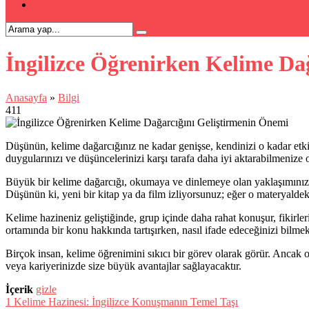
İLETİŞİM
İngilizce Öğrenirken Kelime Da
Anasayfa
»
Bilgi
411
Düşünün, kelime dağarcığınız ne kadar genişse, kendinizi o kadar etkili 
duygularınızı ve düşüncelerinizi karşı tarafa daha iyi aktarabilmenize o
Büyük bir kelime dağarcığı, okumaya ve dinlemeye olan yaklaşımınızı 
Düşünün ki, yeni bir kitap ya da film izliyorsunuz; eğer o materyaldeki
Kelime hazineniz geliştiğinde, grup içinde daha rahat konuşur, fikirleri
ortamında bir konu hakkında tartışırken, nasıl ifade edeceğinizi bilmek
Birçok insan, kelime öğrenimini sıkıcı bir görev olarak görür. Ancak o
veya kariyerinizde size büyük avantajlar sağlayacaktır.
İçerik
gizle
1
Kelime Hazinesi: İngilizce Konuşmanın Temel Taşı