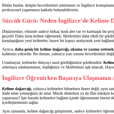
Bütün bunlar, iletişim becerilerinizi artırmanın ve İngilizce konuşmanı
profesyonel yaşamınıza katkıda bulunabilirsiniz.
Sözcük Gücü: Neden İngilizce’de Kelime Da
Düşünsenize, elinizde sadece birkaç basit alet var ve karmaşık bir proj
geçerli! Daha fazla kelime öğrenmek, fikirlerinizi daha etkili bir şekil
karşılaştığınız yeni kelimeler, bazen bir kapıyı aralayarak yeni bağlant
Ayrıca,
daha geniş bir kelime dağarcığı, okuma ve yazma yetenekler
kalitenizi yükseltir. Bu durum, yalnızca yazı yazma becerilerinizi deği
Unutmayın, kelimeler dünyayı nasıl gördüğünüzü şekillendirir.
Kelime
artırmaya odaklanmanız, kişiliğinize ve fikirlerinize ışık tutacak. Ha
İngilizce Öğrenirken Başarıya Ulaşmanın 
Kelime dağarcığı
, yalnızca kelimeleri bilmekten ibaret değil; aynı za
ifade etme yeteneğiniz de artar. Müzik dinlerken ya da film izlerken k
yaparsınız? İşte burada kelimeleri bağlam içinde öğrenmenin önemi d
içselleştirmenizi sağlar.
Aynı zamanda, kelime dağarcığı geliştirmek, sadece kelimeleri öğrenmek