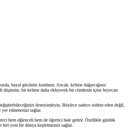
nızda, hayal gücünüz kısıtlanır. Ancak, kelime dağarcığınız
imdi düşünün, bir kelime daha ekleyerek bir cümlenin içine heyecan
l değiştirebileceğinizi deneyimleyin. Böylece sadece sohbet eden değil,
r yer edinmenizi sağlar.
eci hem eğlenceli hem de öğretici hale getirir. Özellikle günlük
r biri yeni bir dünya keşfetmenizi sağlar.