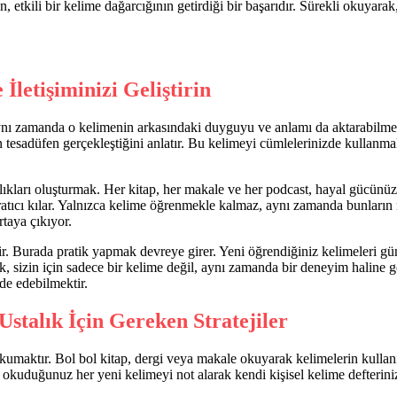
n, etkili bir kelime dağarcığının getirdiği bir başarıdır. Sürekli okuyara
İletişiminizi Geliştirin
nı zamanda o kelimenin arkasındaki duyguyu ve anlamı da aktarabilmekle
n tesadüfen gerçekleştiğini anlatır. Bu kelimeyi cümlelerinizde kullanma
nlıkları oluşturmak. Her kitap, her makale ve her podcast, hayal gücünüzü
tıcı kılar. Yalnızca kelime öğrenmekle kalmaz, aynı zamanda bunların n
taya çıkıyor.
lir. Burada pratik yapmak devreye girer. Yeni öğrendiğiniz kelimeleri g
k, sizin için sadece bir kelime değil, aynı zamanda bir deneyim haline g
de edebilmektir.
Ustalık İçin Gereken Stratejiler
i okumaktır. Bol bol kitap, dergi veya makale okuyarak kelimelerin kullan
, okuduğunuz her yeni kelimeyi not alarak kendi kişisel kelime defterin