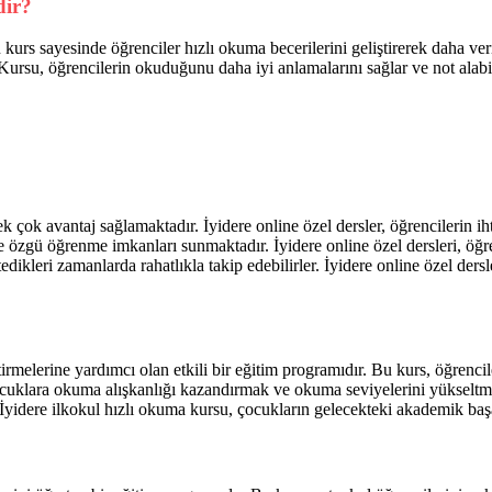
dir?
rs sayesinde öğrenciler hızlı okuma becerilerini geliştirerek daha veri
Kursu, öğrencilerin okuduğunu daha iyi anlamalarını sağlar ve not alabil
ek çok avantaj sağlamaktadır. İyidere online özel dersler, öğrencileri
iye özgü öğrenme imkanları sunmaktadır. İyidere online özel dersleri, öğren
edikleri zamanlarda rahatlıkla takip edebilirler. İyidere online özel ders
ştirmelerine yardımcı olan etkili bir eğitim programıdır. Bu kurs, öğren
ocuklara okuma alışkanlığı kazandırmak ve okuma seviyelerini yükseltmek 
r. İyidere ilkokul hızlı okuma kursu, çocukların gelecekteki akademik ba