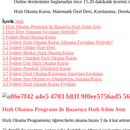
Online derslerimize başlamadan önce 15-20 dakikalık ücretsiz d
Hızlı Okuma Kursu, Matematik Özel Ders, Kurslarımız, Dershanel
İçerik
gizle
1
Hızlı Okuma Programı ile Başarıya Hızlı Adım Atın
2
Özel Ders Almanın Faydaları Nelerdir?
3
İyidere Hızlı Okuma Kursu
3.1
İyidere Hızlı Okuma Kursu Almanın Faydaları Nelerdir?
3.2
İyidere Online Özel Ders
3.3
İyidere İlkokul Hızlı Okuma Kursu
3.4
İyidere Ortaokul Hızlı Okuma Kursu
3.5
İyidere Lise Hızlı Okuma Kursu
3.6
İyidere Paragraf Teknikleri Kursu
3.7
İyidere Hızlı Okuma Kursunun Sınavlara Faydaları
3.8
İyidere Seri Okuma ve Okuduğunu Anlama Kursu
3.9
İyidere Hızlı Okuma Kursu Fiyatları
Hızlı Okuma Programı ile Başarıya Hızlı Adım Atın
Hızlı Okuma Programımız öğrencilerin okuma hızını 3 ila 4 kat artırar