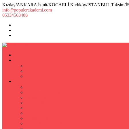
Kızılay/ANKARA İzmit/KOCAELİ Kadıköy/İSTANBUL Taksim/
info@populerakademi.com
05334563486
ANASAYFA
KURUMSAL
HAKKIMIZDA
EKİBİMİZ
Öğretmen Başvuru Formu
ÖZEL DERS
Özel Ders
Hızlı Okuma Kursu
İlkokul Özel Ders
Matematik Özel Ders
Özel Ders Fizik
Kimya Özel Ders
Eğitim Koçu Mentor
Hızlı Okuma Teknikleri
Hızlı Okuma Programı