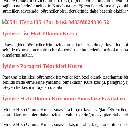
İyidere Ortaokul Hızlı Okuma Kursu, öğrencilere etkili okuma teknikler
sağlamayı hedeflemektedir. Kurs boyunca öğrenciler, okuma alışkanlıkla
stratejileri sayesinde, öğrenciler okul derslerinde daha başarılı olabilir
İyidere Lise Hızlı Okuma Kursu
Liseye giden öğrenciler için hızlı okuma kursları oldukça faydalı olabi
şekilde okumayı gerektiren bir dönemdir ve bu nedenle hızlı okuma yeten
olmalarını sağlar.
İyidere Paragraf Teknikleri Kursu
Paragraf teknikleri öğrenmek isteyenler için özel olarak tasarlanmış b
şekilde ifade etmelerine yardımcı olmaktadır. Kurs içeriği, paragraf yapı
isteyen herkes için faydalı olabilir.
İyidere Hızlı Okuma Kursunun Sınavlara Faydaları
İyidere Hızlı Okuma Kursu, sınavlara birçok fayda sağlar. Öğrenciler,
okudukları metinleri daha hızlı anlayabilir ve doğru cevapları daha kola
İyidere Hızlı Okuma Kursu, sınavda başarılı olmak için önemli bir beceri