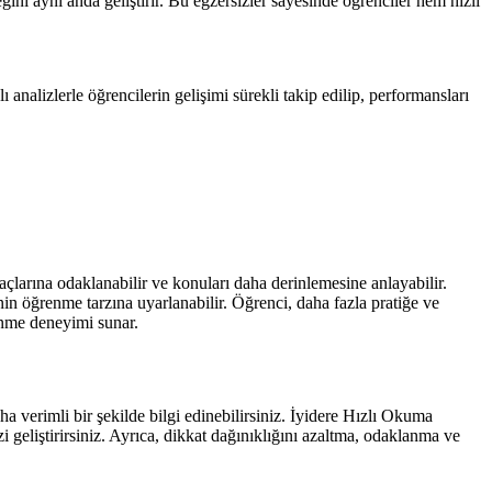
ini aynı anda geliştirir. Bu egzersizler sayesinde öğrenciler hem hızlı
analizlerle öğrencilerin gelişimi sürekli takip edilip, performansları
yaçlarına odaklanabilir ve konuları daha derinlemesine anlayabilir.
inin öğrenme tarzına uyarlanabilir. Öğrenci, daha fazla pratiğe ve
renme deneyimi sunar.
 verimli bir şekilde bilgi edinebilirsiniz. İyidere Hızlı Okuma
i geliştirirsiniz. Ayrıca, dikkat dağınıklığını azaltma, odaklanma ve