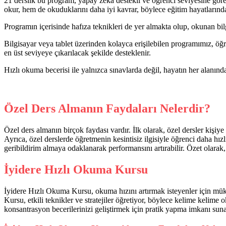
21 derslik bu program, yapay zeka destekli ve öğrenci seviyesine göre ö
okur, hem de okuduklarını daha iyi kavrar, böylece eğitim hayatlarında
Programın içerisinde hafıza teknikleri de yer almakta olup, okunan bil
Bilgisayar veya tablet üzerinden kolayca erişilebilen programımız, öğre
en üst seviyeye çıkarılacak şekilde desteklenir.
Hızlı okuma becerisi ile yalnızca sınavlarda değil, hayatın her alanında
Özel Ders Almanın Faydaları Nelerdir?
Özel ders almanın birçok faydası vardır. İlk olarak, özel dersler kişiy
Ayrıca, özel derslerde öğretmenin kesintisiz ilgisiyle öğrenci daha hızl
geribildirim almaya odaklanarak performansını artırabilir. Özet olarak,
İyidere Hızlı Okuma Kursu
İyidere Hızlı Okuma Kursu, okuma hızını artırmak isteyenler için mükem
Kursu, etkili teknikler ve stratejiler öğretiyor, böylece kelime kelime
konsantrasyon becerilerinizi geliştirmek için pratik yapma imkanı sun