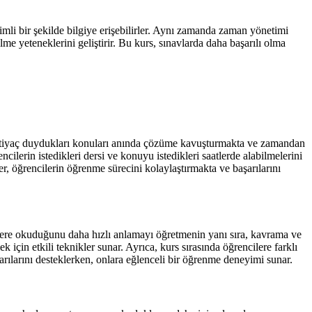
mli bir şekilde bilgiye erişebilirler. Aynı zamanda zaman yönetimi
me yeteneklerini geliştirir. Bu kurs, sınavlarda daha başarılı olma
n ihtiyaç duydukları konuları anında çözüme kavuşturmakta ve zamandan
cilerin istedikleri dersi ve konuyu istedikleri saatlerde alabilmelerini
ler, öğrencilerin öğrenme sürecini kolaylaştırmakta ve başarılarını
cilere okuduğunu daha hızlı anlamayı öğretmenin yanı sıra, kavrama ve
için etkili teknikler sunar. Ayrıca, kurs sırasında öğrencilere farklı
şarılarını desteklerken, onlara eğlenceli bir öğrenme deneyimi sunar.