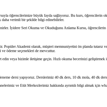
la öğrencilerimize büyük fayda sağlıyoruz. Bu kurs, öğrencilerin oku
daha verimli bir şekilde bilgi edinebilirler.
ğrenirler. İyidere Seri Okuma ve Okuduğunu Anlama Kursu, öğrencilerin a
ir. Popüler Akademi olarak, müşteri memnuniyetini ön planda tutarız ve
eri ve ödeme seçenekleri de mevcuttur.
 edin veya bizimle iletişime geçin. Hızlı okuma becerinizi geliştirmek iç
eneme dersi yapıyoruz. Derslerimiz 40 dk ders, 10 dk mola, 40 dk ders 
erimiz ve Etüt Merkezlerimiz hakkında ayrıntılı bilgi almak için whatsa