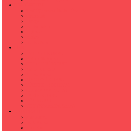
İLKÖĞRETİM
Sınıf Öğretmeni İlkokul Özel Ders
Matematik
Türkçe
Fen Bilimleri
İngilizce
İnkılap
Din Kültürü
LİSE
TYT-AYT KURSU
Matematik Kursu
GEOMETRİ KURSU
FİZİK KURSU
Kimya Kursu
BİYOLOJİ KURSU
TÜRKÇE -EDEBİYAT
COGRAFYA KURSU
TARİH KURSU
YÖS KURSU
YDT (Yabancı Dil Sınavı)
ÜNİVERSİTE
Ales Kursu
DGS Kursu
Kpss Kursu