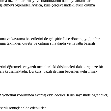
uma hızlarını artırmayı ve okuduklarını daha iyi anlamalarını
işletmeyi öğrenirler. Ayrıca, kurs çerçevesindeki etkili okuma
lama ve kavrama becerilerini de geliştirir. Lise dönemi, yoğun bir
ma teknikleri öğretir ve onların sınavlarda ve hayatta başarılı
erini öğretmek ve yazılı metinlerdeki düşünceleri daha organize bir
arı kapsamaktadır. Bu kurs, yazılı iletişim becerileri geliştirmek
n yönetimi konusunda avantaj elde ederler. Kurs sayesinde öğrenciler,
rılı sonuçlar elde edebilirler.