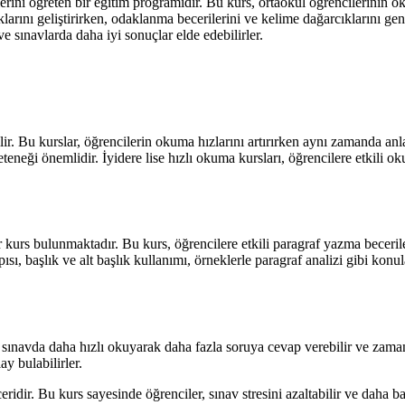
ini öğreten bir eğitim programıdır. Bu kurs, ortaokul öğrencilerinin ok
rını geliştirirken, odaklanma becerilerini ve kelime dağarcıklarını gen
 ve sınavlarda daha iyi sonuçlar elde edebilirler.
lir. Bu kurslar, öğrencilerin okuma hızlarını artırırken aynı zamanda an
eği önemlidir. İyidere lise hızlı okuma kursları, öğrencilere etkili oku
ir kurs bulunmaktadır. Bu kurs, öğrencilere etkili paragraf yazma beceril
sı, başlık ve alt başlık kullanımı, örneklerle paragraf analizi gibi konul
 sınavda daha hızlı okuyarak daha fazla soruya cevap verebilir ve zama
y bulabilirler.
dir. Bu kurs sayesinde öğrenciler, sınav stresini azaltabilir ve daha başa