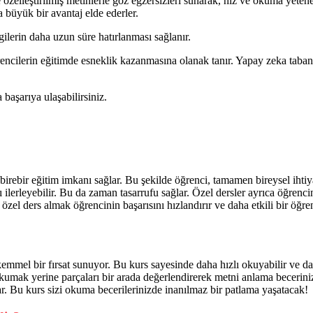
zelleştirilmiş metinlerle göz egzersizleri sunarak, hız ve okuma yeteneğ
 büyük bir avantaj elde ederler.
gilerin daha uzun süre hatırlanması sağlanır.
ncilerin eğitimde esneklik kazanmasına olanak tanır. Yapay zeka tabanlı 
 başarıya ulaşabilirsiniz.
e birebir eğitim imkanı sağlar. Bu şekilde öğrenci, tamamen bireysel ihti
ı ilerleyebilir. Bu da zaman tasarrufu sağlar. Özel dersler ayrıca öğrenc
 özel ders almak öğrencinin başarısını hızlandırır ve daha etkili bir öğ
mel bir fırsat sunuyor. Bu kurs sayesinde daha hızlı okuyabilir ve daha
 okumak yerine parçaları bir arada değerlendirerek metni anlama beceriniz
ar. Bu kurs sizi okuma becerilerinizde inanılmaz bir patlama yaşatacak!