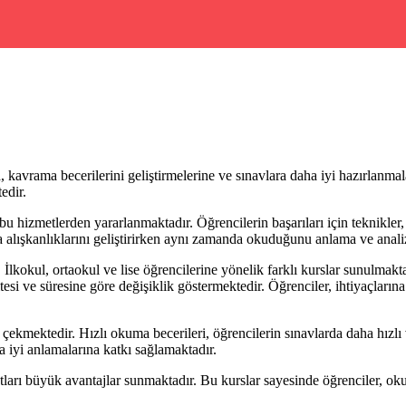
, kavrama becerilerini geliştirmelerine ve sınavlara daha iyi hazırlanma
edir.
 bu hizmetlerden yararlanmaktadır. Öğrencilerin başarıları için teknikle
a alışkanlıklarını geliştirirken aynı zamanda okuduğunu anlama ve analiz
İlkokul, ortaokul ve lise öğrencilerine yönelik farklı kurslar sunulmakt
itesi ve süresine göre değişiklik göstermektedir. Öğrenciler, ihtiyaçları
çekmektedir. Hızlı okuma becerileri, öğrencilerin sınavlarda daha hızl
a iyi anlamalarına katkı sağlamaktadır.
atları büyük avantajlar sunmaktadır. Bu kurslar sayesinde öğrenciler, oku