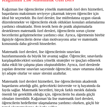
Kağızman lise öğrencilerine yönelik matematik özel ders hizmetleri,
başarılarını maksimum seviyeye çıkarmak isteyen öğrenciler için
ideal bir seçenektir. Bu özel dersler, lise müfredatına uygun olarak
düzenlenmekte ve öğrencilerin eksik oldukları konuları anlamalarına
yardımcı olmaktadır. Hem teorik hem de pratik alıştırmalarla
desteklenen matematik özel dersleri, öğrencilerin sorun çözme
becerilerini geliştirmelerine yardımcı olur. Ayrıca, öğretmenin birebir
ilgisiyle öğrencilerin derse olan motivasyonu artar ve matematik
konusunda daha güvenli hissederler.
Matematik özel dersleri, lise öğrencilerinin sınavlara
hazırlanmasında da büyük bir avantaj sağlar. Öğrenciler, sınavlarda
karşılaşabilecekleri sorulara yönelik stratejiler ve ipuçları edinerek
daha etkili bir çalışma planı oluşturabilirler. Ayrıca, özel derslerde
yapılan deneme sınavları sayesinde öğrenciler, sınav ortamına daha
iyi adapte olurlar ve sınav stresini azaltırlar.
Matematik özel dersleri hizmetleri, lise öğrencilerinin akademik
başarılarını artırdığı gibi, gelecekteki üniversite ve iş hayatında da
fayda sağlar. Matematik becerileri, birçok farklı meslek dalında
önemli bir gereklilik olduğu için, öğrencilerin bu alanda güçlü
olmaları önemlidir. Kağızman’da lise matematik özel dersleri,
öğrencilerin hedeflerine ulaşmalarına yardımcı olurken, güçlü bir