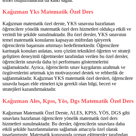
temel oluşturmalarına da katkı sağlar.
Kağızman Yks Matematik Özel Ders
Kağızman matematik özel derste, YKS sınavına hazırlanan
öğrencilere yönelik matematik özel ders hizmetleri oldukça etkili ve
verimli bir şekilde sunulmaktadır. Bu özel dersler, YKS sınavının
temel matematik konularını kapsayan müfredatı işleyerek
öğrencilerin başarısını artırmayı hedeflemektedir. Öğrencilere
karmaşık konuları anlatan, soru çözüm teknikleri öğreten ve strateji
geliştiren deneyimli öğretmenler tarafından verilen bu özel dersler,
öğrencilerin sınavda daha iyi performans göstermelerini
sağlamaktadır. Ayrıca, öğrencilerin sınav kaygılarını azaltmak ve
özgüvenlerini artırmak için motivasyonel destek ve rehberlik de
sağlanmaktadır. Kağızman YKS matematik özel dersleri, öğrencilere
sınavda başarı elde etmeleri için gerekli olan bilgi, beceri ve
stratejileri kazandırmaktadır.
Kağızman Ales, Kpss, Yös, Dgs Matematik Özel Ders
Kağızman Matematik Özel Derste, ALES, KPSS, YÖS, DGS gibi
sınavlara hazırlanan öğrencilere yönelik matematik özel ders
hizmetleri sunulmaktadır. Bu dersler, öğrencilerin sınavlara daha
etkili şekilde hazırlanmalarını sağlamak amacıyla özel olarak
tasarlanmıştır. Matematik konusunda uzman eğitmenler tarafından