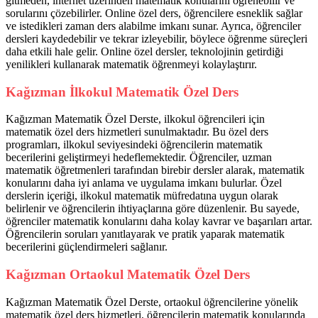
gitmeden, internet üzerinden matematik konularını öğrenebilir ve
sorularını çözebilirler. Online özel ders, öğrencilere esneklik sağlar
ve istedikleri zaman ders alabilme imkanı sunar. Ayrıca, öğrenciler
dersleri kaydedebilir ve tekrar izleyebilir, böylece öğrenme süreçleri
daha etkili hale gelir. Online özel dersler, teknolojinin getirdiği
yenilikleri kullanarak matematik öğrenmeyi kolaylaştırır.
Kağızman İlkokul Matematik Özel Ders
Kağızman Matematik Özel Derste, ilkokul öğrencileri için
matematik özel ders hizmetleri sunulmaktadır. Bu özel ders
programları, ilkokul seviyesindeki öğrencilerin matematik
becerilerini geliştirmeyi hedeflemektedir. Öğrenciler, uzman
matematik öğretmenleri tarafından birebir dersler alarak, matematik
konularını daha iyi anlama ve uygulama imkanı bulurlar. Özel
derslerin içeriği, ilkokul matematik müfredatına uygun olarak
belirlenir ve öğrencilerin ihtiyaçlarına göre düzenlenir. Bu sayede,
öğrenciler matematik konularını daha kolay kavrar ve başarıları artar.
Öğrencilerin soruları yanıtlayarak ve pratik yaparak matematik
becerilerini güçlendirmeleri sağlanır.
Kağızman Ortaokul Matematik Özel Ders
Kağızman Matematik Özel Derste, ortaokul öğrencilerine yönelik
matematik özel ders hizmetleri, öğrencilerin matematik konularında