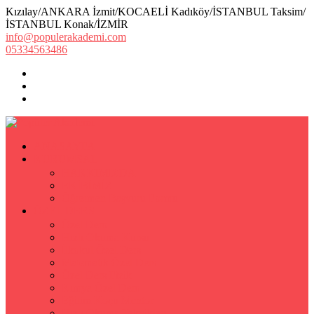
Kızılay/ANKARA İzmit/KOCAELİ Kadıköy/İSTANBUL Taksim/
İSTANBUL Konak/İZMİR
info@populerakademi.com
05334563486
ANASAYFA
KURUMSAL
HAKKIMIZDA
EKİBİMİZ
Öğretmen Başvuru Formu
ÖZEL DERS
Özel Ders
Hızlı Okuma Kursu
İlkokul Özel Ders
Matematik Özel Ders
Özel Ders Fizik
Kimya Özel Ders
Eğitim Koçu Mentor
Hızlı Okuma Teknikleri