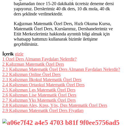
başlamadan önce 15-20 dakikalık ücretsiz deneme dersi
yapıyoruz. Derslerimiz 40 dk ders, 10 dk mola, 40 dk
ders şeklinde verilmektedir.
Kağızman Matematik Özel Ders, Hızlı Okuma Kursu,
Matematik Özel Ders, Kurslarımız, Dershanelerimiz ve
Etüt Merkezlerimiz hakkında ayrıntılı bilgi almak için
whatsapp hattımızı kullanarak bizimle iletişime
geçebilirsiniz.
İçerik
gizle
1
Özel Ders Almanın Faydaları Nelerdir?
2
Kağızman Matematik Özel Ders
2.1
Kağızman Matematik Özel Ders Almanın Faydaları Nelerdir?
2.2
Kağızman Online Özel Ders
2.3
Kağızman İlkokul Matematik Özel Ders
2.4
Kağızman Ortaokul Matematik Özel Ders
2.5
Kağızman Lgs Matematik Özel Ders
2.6
Kağızman Lise Matematik Özel Ders
2.7
Kağızman Yks Matematik Özel Ders
2.8
Kağızman Ales, Kpss, Yös, Dgs Matematik Özel Ders
2.9
Kağızman Matematik Özel Ders Fiyatları