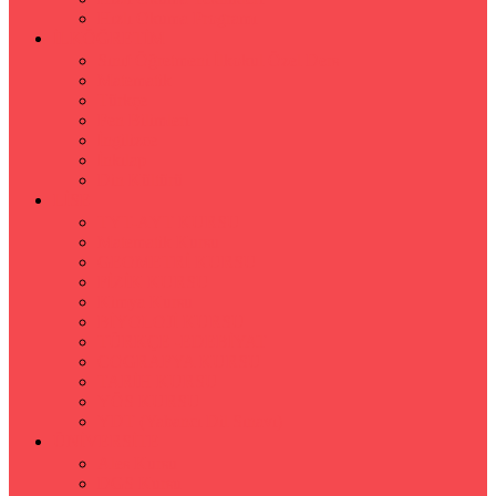
Hızlı Okuma Programı
İLKÖĞRETİM
Sınıf Öğretmeni İlkokul Özel Ders
Matematik
Türkçe
Fen Bilimleri
İngilizce
İnkılap
Din Kültürü
LİSE
TYT-AYT KURSU
Matematik Kursu
GEOMETRİ KURSU
FİZİK KURSU
Kimya Kursu
BİYOLOJİ KURSU
TÜRKÇE -EDEBİYAT
COGRAFYA KURSU
TARİH KURSU
YÖS KURSU
YDT (Yabancı Dil Sınavı)
ÜNİVERSİTE
Ales Kursu
DGS Kursu