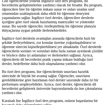
Lise öğrencilerine yönelik İngilizce özel ders programı, dil
becerilerini geliştirmelerine yardımcı olacak bir fırsattır. Bu program,
öğrencilere bire bir öğretim imkanı sunar ve onları sıradan sınıf
ortamından uzaklaştırarak daha etkili bir öğrenme deneyimi
yaşamalarını sağlar. İngilizce özel dersler, öğrencilere derslerin
içeriğine göre özel olarak hazırlanmış materyaller ve yöntemler
sunar. Bu sayede öğrenciler, özelleştirilmiş bir öğrenme planıyla
ihtiyaçlarına uygun şekilde ilerlemektedirler.
İngilizce özel derslerin avantajları arasında öğrencilerin hızlı bir
şekilde ilerleyebilmesi, zor konular üzerine yoğunlaşabilmesi ve
öğrenme sürecini kişiselleştirebilmesi yer almaktadır. Özel derslerde
öğrencilerin soruları ve sorunları daha fazla zaman ayırılarak çözülür
ve böylece daha iyi anlamaları ve ilerlemeleri sağlanır. Ayrıca,
öğrencilerin dil becerilerini pratik yapma imkanı bulduğu özel
dersler, hedeflerine daha hızlı ulaşmalarına yardımcı olur.
Bu özel ders programı, lise öğrencilerinin sınavlara hazırlık
sürecinde de büyük bir avantaj sağlar. Öğrenciler, sınavların
gerekliliklerine göre hazırlanan özel dersler sayesinde daha iyi bir
performans sergileyebilirler. Ayrıca, özel dersler, öğrencilerin dil
becerilerini geliştirerek üniversite başvurularında da öne çıkmalarına
yardımcı olur.
Karaisalı lise İngilizce özel ders programı, onların başarılarına bir
basamak daha eklemelerini sağlar.