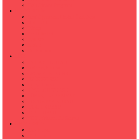
Hızlı Okuma Programı
İLKÖĞRETİM
Sınıf Öğretmeni İlkokul Özel Ders
Matematik
Türkçe
Fen Bilimleri
İngilizce
İnkılap
Din Kültürü
LİSE
TYT-AYT KURSU
Matematik Kursu
GEOMETRİ KURSU
FİZİK KURSU
Kimya Kursu
BİYOLOJİ KURSU
TÜRKÇE -EDEBİYAT
COGRAFYA KURSU
TARİH KURSU
YÖS KURSU
YDT (Yabancı Dil Sınavı)
ÜNİVERSİTE
Ales Kursu
DGS Kursu