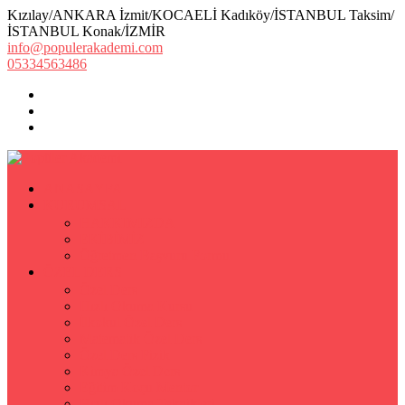
Kızılay/ANKARA İzmit/KOCAELİ Kadıköy/İSTANBUL Taksim/
İSTANBUL Konak/İZMİR
info@populerakademi.com
05334563486
ANASAYFA
KURUMSAL
HAKKIMIZDA
EKİBİMİZ
Öğretmen Başvuru Formu
ÖZEL DERS
Özel Ders
Hızlı Okuma Kursu
İlkokul Özel Ders
Matematik Özel Ders
Özel Ders Fizik
Kimya Özel Ders
Eğitim Koçu Mentor
Hızlı Okuma Teknikleri