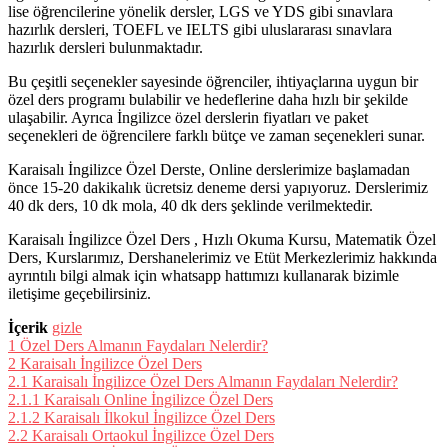
lise öğrencilerine yönelik dersler, LGS ve YDS gibi sınavlara
hazırlık dersleri, TOEFL ve IELTS gibi uluslararası sınavlara
hazırlık dersleri bulunmaktadır.
Bu çeşitli seçenekler sayesinde öğrenciler, ihtiyaçlarına uygun bir
özel ders programı bulabilir ve hedeflerine daha hızlı bir şekilde
ulaşabilir. Ayrıca İngilizce özel derslerin fiyatları ve paket
seçenekleri de öğrencilere farklı bütçe ve zaman seçenekleri sunar.
Karaisalı İngilizce Özel Derste, Online derslerimize başlamadan
önce 15-20 dakikalık ücretsiz deneme dersi yapıyoruz. Derslerimiz
40 dk ders, 10 dk mola, 40 dk ders şeklinde verilmektedir.
Karaisalı İngilizce Özel Ders , Hızlı Okuma Kursu, Matematik Özel
Ders, Kurslarımız, Dershanelerimiz ve Etüt Merkezlerimiz hakkında
ayrıntılı bilgi almak için whatsapp hattımızı kullanarak bizimle
iletişime geçebilirsiniz.
İçerik
gizle
1
Özel Ders Almanın Faydaları Nelerdir?
2
Karaisalı İngilizce Özel Ders
2.1
Karaisalı İngilizce Özel Ders Almanın Faydaları Nelerdir?
2.1.1
Karaisalı Online İngilizce Özel Ders
2.1.2
Karaisalı İlkokul İngilizce Özel Ders
2.2
Karaisalı Ortaokul İngilizce Özel Ders