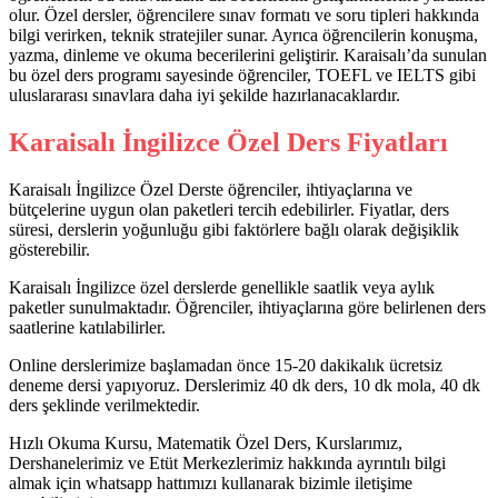
olur. Özel dersler, öğrencilere sınav formatı ve soru tipleri hakkında
bilgi verirken, teknik stratejiler sunar. Ayrıca öğrencilerin konuşma,
yazma, dinleme ve okuma becerilerini geliştirir. Karaisalı’da sunulan
bu özel ders programı sayesinde öğrenciler, TOEFL ve IELTS gibi
uluslararası sınavlara daha iyi şekilde hazırlanacaklardır.
Karaisalı İngilizce Özel Ders Fiyatları
Karaisalı İngilizce Özel Derste öğrenciler, ihtiyaçlarına ve
bütçelerine uygun olan paketleri tercih edebilirler. Fiyatlar, ders
süresi, derslerin yoğunluğu gibi faktörlere bağlı olarak değişiklik
gösterebilir.
Karaisalı İngilizce özel derslerde genellikle saatlik veya aylık
paketler sunulmaktadır. Öğrenciler, ihtiyaçlarına göre belirlenen ders
saatlerine katılabilirler.
Online derslerimize başlamadan önce 15-20 dakikalık ücretsiz
deneme dersi yapıyoruz. Derslerimiz 40 dk ders, 10 dk mola, 40 dk
ders şeklinde verilmektedir.
Hızlı Okuma Kursu, Matematik Özel Ders, Kurslarımız,
Dershanelerimiz ve Etüt Merkezlerimiz hakkında ayrıntılı bilgi
almak için whatsapp hattımızı kullanarak bizimle iletişime