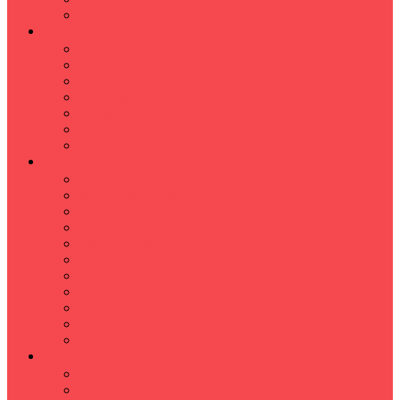
Hızlı Okuma Programı
İLKÖĞRETİM
Sınıf Öğretmeni İlkokul Özel Ders
Matematik
Türkçe
Fen Bilimleri
İngilizce
İnkılap
Din Kültürü
LİSE
TYT-AYT KURSU
Matematik Kursu
GEOMETRİ KURSU
FİZİK KURSU
Kimya Kursu
BİYOLOJİ KURSU
TÜRKÇE -EDEBİYAT
COGRAFYA KURSU
TARİH KURSU
YÖS KURSU
YDT (Yabancı Dil Sınavı)
ÜNİVERSİTE
Ales Kursu
DGS Kursu