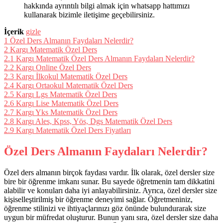
hakkında ayrıntılı bilgi almak için whatsapp hattımızı
kullanarak bizimle iletişime geçebilirsiniz.
İçerik
gizle
1
Özel Ders Almanın Faydaları Nelerdir?
2
Kargı Matematik Özel Ders
2.1
Kargı Matematik Özel Ders Almanın Faydaları Nelerdir?
2.2
Kargı Online Özel Ders
2.3
Kargı İlkokul Matematik Özel Ders
2.4
Kargı Ortaokul Matematik Özel Ders
2.5
Kargı Lgs Matematik Özel Ders
2.6
Kargı Lise Matematik Özel Ders
2.7
Kargı Yks Matematik Özel Ders
2.8
Kargı Ales, Kpss, Yös, Dgs Matematik Özel Ders
2.9
Kargı Matematik Özel Ders Fiyatları
Özel Ders Almanın Faydaları Nelerdir?
Özel ders almanın birçok faydası vardır. İlk olarak, özel dersler size
bire bir öğrenme imkanı sunar. Bu sayede öğretmenin tam dikkatini
alabilir ve konuları daha iyi anlayabilirsiniz. Ayrıca, özel dersler size
kişiselleştirilmiş bir öğrenme deneyimi sağlar. Öğretmeniniz,
öğrenme stilinizi ve ihtiyaçlarınızı göz önünde bulundurarak size
uygun bir müfredat oluşturur. Bunun yanı sıra, özel dersler size daha