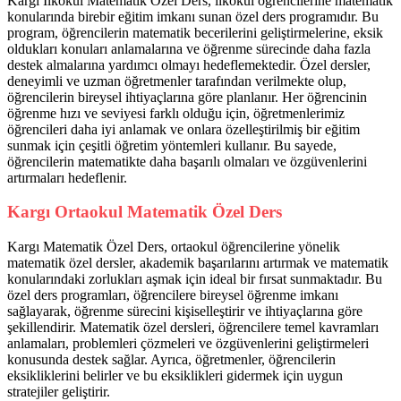
Kargı İlkokul Matematik Özel Ders, ilkokul öğrencilerine matematik
konularında birebir eğitim imkanı sunan özel ders programıdır. Bu
program, öğrencilerin matematik becerilerini geliştirmelerine, eksik
oldukları konuları anlamalarına ve öğrenme sürecinde daha fazla
destek almalarına yardımcı olmayı hedeflemektedir. Özel dersler,
deneyimli ve uzman öğretmenler tarafından verilmekte olup,
öğrencilerin bireysel ihtiyaçlarına göre planlanır. Her öğrencinin
öğrenme hızı ve seviyesi farklı olduğu için, öğretmenlerimiz
öğrencileri daha iyi anlamak ve onlara özelleştirilmiş bir eğitim
sunmak için çeşitli öğretim yöntemleri kullanır. Bu sayede,
öğrencilerin matematikte daha başarılı olmaları ve özgüvenlerini
artırmaları hedeflenir.
Kargı Ortaokul Matematik Özel Ders
Kargı Matematik Özel Ders, ortaokul öğrencilerine yönelik
matematik özel dersler, akademik başarılarını artırmak ve matematik
konularındaki zorlukları aşmak için ideal bir fırsat sunmaktadır. Bu
özel ders programları, öğrencilere bireysel öğrenme imkanı
sağlayarak, öğrenme sürecini kişiselleştirir ve ihtiyaçlarına göre
şekillendirir. Matematik özel dersleri, öğrencilere temel kavramları
anlamaları, problemleri çözmeleri ve özgüvenlerini geliştirmeleri
konusunda destek sağlar. Ayrıca, öğretmenler, öğrencilerin
eksikliklerini belirler ve bu eksiklikleri gidermek için uygun
stratejiler geliştirir.