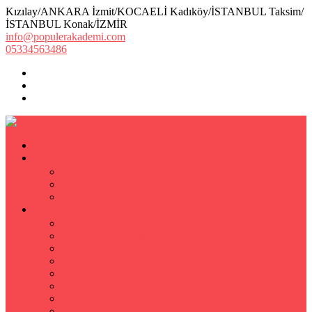
Kızılay/ANKARA İzmit/KOCAELİ Kadıköy/İSTANBUL Taksim/
İSTANBUL Konak/İZMİR
info@populerakademi.com
05334563486
ANASAYFA
KURUMSAL
HAKKIMIZDA
EKİBİMİZ
Öğretmen Başvuru Formu
ÖZEL DERS
Özel Ders
Hızlı Okuma Kursu
İlkokul Özel Ders
Matematik Özel Ders
Özel Ders Fizik
Kimya Özel Ders
Eğitim Koçu Mentor
Hızlı Okuma Teknikleri