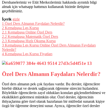
Dershanelerimiz ve Etüt Merkezlerimiz hakkında ayrıntılı bilgi
almak için whatsapp hattımızı kullanarak bizimle iletişime
geçebilirsiniz.
İçerik
gizle
1
Özel Ders Almanın Faydaları Nelerdir?
2
Kemalpaşa Lgs Kursu
2.1
Kemalpaşa Online Özel Ders
2.2
Kemalpaşa Matematik Özel Ders
2.3
Kemalpaşa Hızlı Okuma Kursu
3
Kemalpaşa Lgs Kursu Online Özel Ders Almanın Faydaları
Nelerdir?
4
Kemalpaşa Lgs Kursu Fiyatları
Özel Ders Almanın Faydaları Nelerdir?
Özel ders almanın pek çok faydası vardır. Bu dersler, öğrencilere
birebir dikkat ve destek sağlayarak öğrenme sürecini hızlandırır.
Böylelikle öğrencilerin zayıf oldukları konuları güçlendirebilmesi ve
eksiklikleri gidermesi mümkün olur. Özel dersler, öğrencinin
ihtiyaçlarına göre özel olarak hazırlanan bir müfredat sunarak kişiye
özgü bir öğrenme deneyimi sunar. Ayrıca, öğrenciler özel dersler