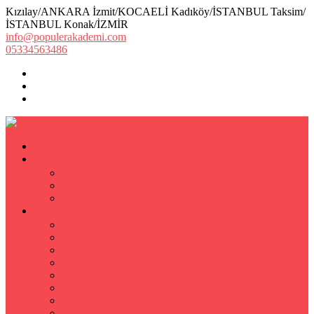
Kızılay/ANKARA İzmit/KOCAELİ Kadıköy/İSTANBUL Taksim/
İSTANBUL Konak/İZMİR
info@populerakademi.com
05334563486
ANASAYFA
KURUMSAL
HAKKIMIZDA
EKİBİMİZ
Öğretmen Başvuru Formu
ÖZEL DERS
Özel Ders
Hızlı Okuma Kursu
İlkokul Özel Ders
Matematik Özel Ders
Özel Ders Fizik
Kimya Özel Ders
Eğitim Koçu Mentor
Hızlı Okuma Teknikleri