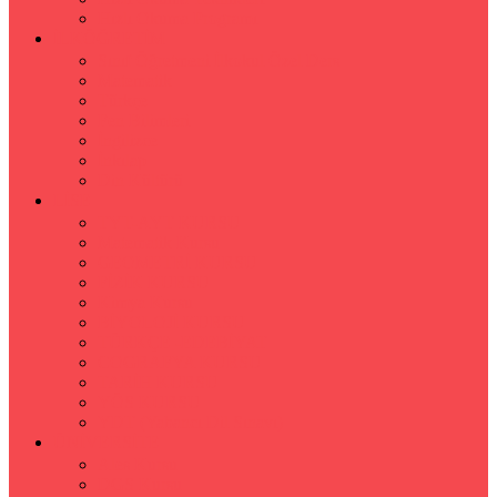
Hızlı Okuma Programı
İLKÖĞRETİM
Sınıf Öğretmeni İlkokul Özel Ders
Matematik
Türkçe
Fen Bilimleri
İngilizce
İnkılap
Din Kültürü
LİSE
TYT-AYT KURSU
Matematik Kursu
GEOMETRİ KURSU
FİZİK KURSU
Kimya Kursu
BİYOLOJİ KURSU
TÜRKÇE -EDEBİYAT
COGRAFYA KURSU
TARİH KURSU
YÖS KURSU
YDT (Yabancı Dil Sınavı)
ÜNİVERSİTE
Ales Kursu
DGS Kursu