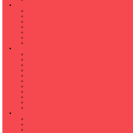
İLKÖĞRETİM
Sınıf Öğretmeni İlkokul Özel Ders
Matematik
Türkçe
Fen Bilimleri
İngilizce
İnkılap
Din Kültürü
LİSE
TYT-AYT KURSU
Matematik Kursu
GEOMETRİ KURSU
FİZİK KURSU
Kimya Kursu
BİYOLOJİ KURSU
TÜRKÇE -EDEBİYAT
COGRAFYA KURSU
TARİH KURSU
YÖS KURSU
YDT (Yabancı Dil Sınavı)
ÜNİVERSİTE
Ales Kursu
DGS Kursu
Kpss Kursu