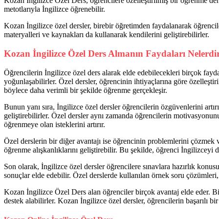
Kozan İngilizce Özel Ders, öğrencilere özelleştirilmiş bir öğrenme de
metotlarıyla İngilizce öğrenebilir.
Kozan İngilizce özel dersler, birebir öğretimden faydalanarak öğrenci
materyalleri ve kaynakları da kullanarak kendilerini geliştirebilirler.
Kozan İngilizce Özel Ders Almanın Faydaları Nelerdi
Öğrencilerin İngilizce özel ders alarak elde edebilecekleri birçok fayd
yoğunlaşabilirler. Özel dersler, öğrencinin ihtiyaçlarına göre özelleşt
böylece daha verimli bir şekilde öğrenme gerçekleşir.
Bunun yanı sıra, İngilizce özel dersler öğrencilerin özgüvenlerini artı
geliştirebilirler. Özel dersler aynı zamanda öğrencilerin motivasyonun
öğrenmeye olan isteklerini artırır.
Özel derslerin bir diğer avantajı ise öğrencinin problemlerini çözmek 
öğrenme alışkanlıklarını geliştirebilir. Bu şekilde, öğrenci İngilizceyi 
Son olarak, İngilizce özel dersler öğrencilere sınavlara hazırlık konusu
sonuçlar elde edebilir. Özel derslerde kullanılan örnek soru çözümleri,
Kozan İngilizce Özel Ders alan öğrenciler birçok avantaj elde eder. Bir
destek alabilirler. Kozan İngilizce özel dersler, öğrencilerin başarılı b