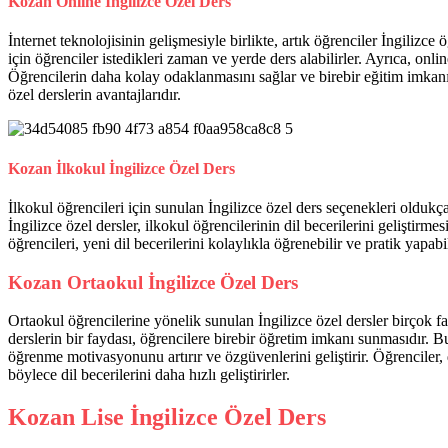
Kozan Online İngilizce Özel Ders
İnternet teknolojisinin gelişmesiyle birlikte, artık öğrenciler İngiliz
için öğrenciler istedikleri zaman ve yerde ders alabilirler. Ayrıca, onl
Öğrencilerin daha kolay odaklanmasını sağlar ve birebir eğitim imkan
özel derslerin avantajlarıdır.
Kozan İlkokul İngilizce Özel Ders
İlkokul öğrencileri için sunulan İngilizce özel ders seçenekleri oldukça 
İngilizce özel dersler, ilkokul öğrencilerinin dil becerilerini geliştirm
öğrencileri, yeni dil becerilerini kolaylıkla öğrenebilir ve pratik yapabil
Kozan Ortaokul İngilizce Özel Ders
Ortaokul öğrencilerine yönelik sunulan İngilizce özel dersler birçok fay
derslerin bir faydası, öğrencilere birebir öğretim imkanı sunmasıdır. Bu
öğrenme motivasyonunu artırır ve özgüvenlerini geliştirir. Öğrenciler,
böylece dil becerilerini daha hızlı geliştirirler.
Kozan Lise İngilizce Özel Ders