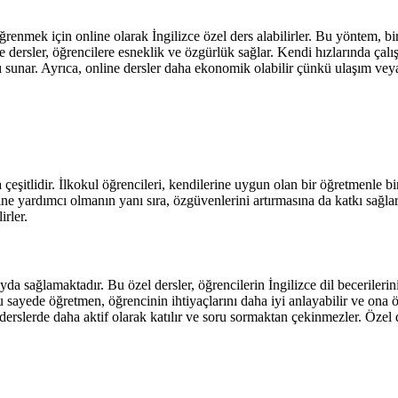
ce öğrenmek için online olarak İngilizce özel ders alabilirler. Bu yöntem,
ine dersler, öğrencilere esneklik ve özgürlük sağlar. Kendi hızlarında çal
ı sunar. Ayrıca, online dersler daha ekonomik olabilir çünkü ulaşım ve
çeşitlidir. İlkokul öğrencileri, kendilerine uygun olan bir öğretmenle bire
esine yardımcı olmanın yanı sıra, özgüvenlerini artırmasına da katkı sağlar
irler.
da sağlamaktadır. Bu özel dersler, öğrencilerin İngilizce dil becerilerini
 sayede öğretmen, öğrencinin ihtiyaçlarını daha iyi anlayabilir ve ona öze
 derslerde daha aktif olarak katılır ve soru sormaktan çekinmezler. Özel 