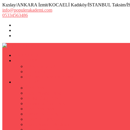
Kızılay/ANKARA İzmit/KOCAELİ Kadıköy/İSTANBUL Taksim/
info@populerakademi.com
05334563486
ANASAYFA
KURUMSAL
HAKKIMIZDA
EKİBİMİZ
Öğretmen Başvuru Formu
ÖZEL DERS
Özel Ders
Hızlı Okuma Kursu
İlkokul Özel Ders
Matematik Özel Ders
Özel Ders Fizik
Kimya Özel Ders
Eğitim Koçu Mentor
Hızlı Okuma Teknikleri
Hızlı Okuma Programı