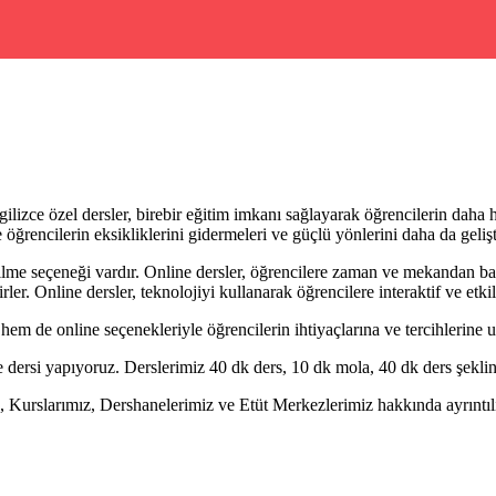
izce özel dersler, birebir eğitim imkanı sağlayarak öğrencilerin daha hız
ece öğrencilerin eksikliklerini gidermeleri ve güçlü yönlerini daha da gel
ilme seçeneği vardır. Online dersler, öğrencilere zaman ve mekandan ba
rler. Online dersler, teknolojiyi kullanarak öğrencilere interaktif ve etk
hem de online seçenekleriyle öğrencilerin ihtiyaçlarına ve tercihlerine
dersi yapıyoruz. Derslerimiz 40 dk ders, 10 dk mola, 40 dk ders şeklin
Kurslarımız, Dershanelerimiz ve Etüt Merkezlerimiz hakkında ayrıntılı b