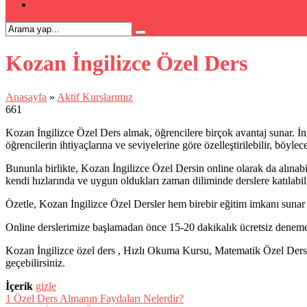
İLETİŞİM
Kozan İngilizce Özel Ders
Anasayfa
»
Aktif Kurslarımız
661
Kozan İngilizce Özel Ders almak, öğrencilere birçok avantaj sunar. İngil
öğrencilerin ihtiyaçlarına ve seviyelerine göre özelleştirilebilir, böyl
Bununla birlikte, Kozan İngilizce Özel Dersin online olarak da alınab
kendi hızlarında ve uygun oldukları zaman diliminde derslere katılabili
Özetle, Kozan İngilizce Özel Dersler hem birebir eğitim imkanı sunar 
Online derslerimize başlamadan önce 15-20 dakikalık ücretsiz deneme 
Kozan İngilizce özel ders , Hızlı Okuma Kursu, Matematik Özel Ders, 
geçebilirsiniz.
İçerik
gizle
1
Özel Ders Almanın Faydaları Nelerdir?