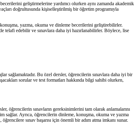
dil becerilerini geliştirmelerine yardımcı olurken aynı zamanda akademik
iyaçları doğrultusunda kişiselleştirilmiş bir öğretim programıyla
e konuşma, yazma, okuma ve dinleme becerilerini geliştirebilirler.
e telafi edebilir ve sınavlara daha iyi hazırlanabilirler. Böylece, lise
r sağlamaktadır. Bu özel dersler, öğrencilerin sınavlara daha iyi bir
acakları sorular ve test formatları hakkında bilgi sahibi olurken,
ler, öğrencilerin sınavların gereksinimlerini tam olarak anlamalarını
 eğitim sağlar. Ayrıca, öğrencilerin dinleme, konuşma, okuma ve yazma
, öğrencilere sınav başarısı için önemli bir adım atma imkanı sunar.