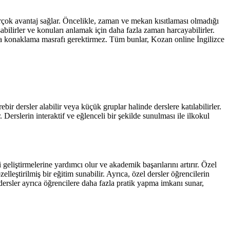
 birçok avantaj sağlar. Öncelikle, zaman ve mekan kısıtlaması olmadığı
ışabilirler ve konuları anlamak için daha fazla zaman harcayabilirler.
ya konaklama masrafı gerektirmez. Tüm bunlar, Kozan online İngilizce
bir dersler alabilir veya küçük gruplar halinde derslere katılabilirler.
. Derslerin interaktif ve eğlenceli bir şekilde sunulması ile ilkokul
 geliştirmelerine yardımcı olur ve akademik başarılarını artırır. Özel
lleştirilmiş bir eğitim sunabilir. Ayrıca, özel dersler öğrencilerin
dersler ayrıca öğrencilere daha fazla pratik yapma imkanı sunar,