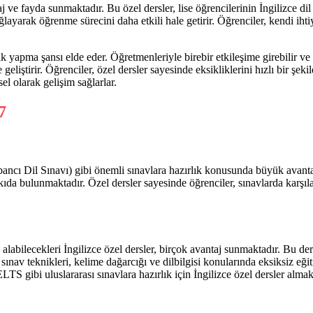
aj ve fayda sunmaktadır. Bu özel dersler, lise öğrencilerinin İngilizce 
sağlayarak öğrenme sürecini daha etkili hale getirir. Öğrenciler, kendi iht
tik yapma şansı elde eder. Öğretmenleriyle birebir etkileşime girebilir v
eliştirir. Öğrenciler, özel dersler sayesinde eksikliklerini hızlı bir şekild
l olarak gelişim sağlarlar.
ı Dil Sınavı) gibi önemli sınavlara hazırlık konusunda büyük avantajla
ıda bulunmaktadır. Özel dersler sayesinde öğrenciler, sınavlarda karşılaş
labilecekleri İngilizce özel dersler, birçok avantaj sunmaktadır. Bu ders
ere sınav teknikleri, kelime dağarcığı ve dilbilgisi konularında eksiksiz
TS gibi uluslararası sınavlara hazırlık için İngilizce özel dersler almak