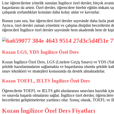
Lise öğrencilerine yönelik sunulan İngilizce özel dersler, birçok avant
başarılarını da artırır. Özel dersler, öğrencilere birebir eğitim imkanı 
çalışarak zorlandıkları konuları daha kolay anlar ve kavrarlar.
Bunun yanı sıra, lise öğrencileri özel dersler sayesinde daha fazla pra
Ayrıca, özel dersler zaman yönetimi ve çalışma disiplini becerilerini de g
öğrencileri İngilizce özel dersler sayesinde hem akademik hem de kişise
Kozan LGS, YDS İngilizce Özel Ders
Kozan İngilizce Özel Ders, LGS (Liselere Geçiş Sınavı) ve YDS (Yabanc
şekilde hazırlanmalarını sağlamakta ve başarılarına olumlu şekilde katk
sınav teknikleri ve stratejileri konusunda da destek almaktadırlar.
Kozan TOEFL, IELTS İngilizce Özel Ders
Öğrencilerin TOEFL ve IELTS gibi uluslararası sınavlara hazırlık için a
ve sınavda başarılı olmalarını sağlar. İngilizce özel dersler, öğrencil
becerilerini geliştirmelerine yardımcı olur. Sonuç olarak, TOEFL ve IEL
Kozan İngilizce Özel Ders Fiyatları