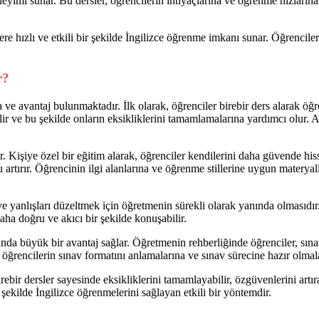
neyimi sunar. Bu dersler, öğrencilerin ihtiyaçlarına ve öğrenme hızlar
lere hızlı ve etkili bir şekilde İngilizce öğrenme imkanı sunar. Öğrenc
r?
a ve avantaj bulunmaktadır. İlk olarak, öğrenciler birebir ders alarak öğ
irilir ve bu şekilde onların eksikliklerini tamamlamalarına yardımcı olur
rır. Kişiye özel bir eğitim alarak, öğrenciler kendilerini daha güvende 
u artırır. Öğrencinin ilgi alanlarına ve öğrenme stillerine uygun materya
ve yanlışları düzeltmek için öğretmenin sürekli olarak yanında olmasıdır
daha doğru ve akıcı bir şekilde konuşabilir.
nda büyük bir avantaj sağlar. Öğretmenin rehberliğinde öğrenciler, sınavla
 öğrencilerin sınav formatını anlamalarına ve sınav sürecine hazır olmal
ebir dersler sayesinde eksikliklerini tamamlayabilir, özgüvenlerini artır
ir şekilde İngilizce öğrenmelerini sağlayan etkili bir yöntemdir.