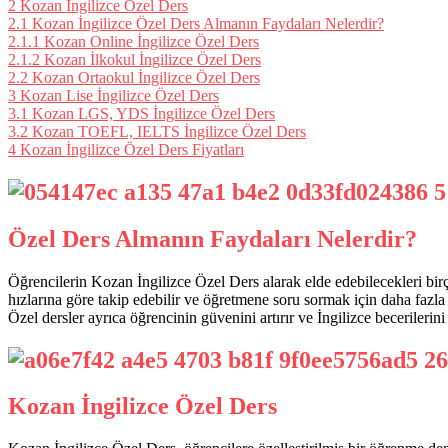
2
Kozan İngilizce Özel Ders
2.1
Kozan İngilizce Özel Ders Almanın Faydaları Nelerdir?
2.1.1
Kozan Online İngilizce Özel Ders
2.1.2
Kozan İlkokul İngilizce Özel Ders
2.2
Kozan Ortaokul İngilizce Özel Ders
3
Kozan Lise İngilizce Özel Ders
3.1
Kozan LGS, YDS İngilizce Özel Ders
3.2
Kozan TOEFL, IELTS İngilizce Özel Ders
4
Kozan İngilizce Özel Ders Fiyatları
Özel Ders Almanın Faydaları Nelerdir?
Öğrencilerin Kozan İngilizce Özel Ders alarak elde edebilecekleri birço
hızlarına göre takip edebilir ve öğretmene soru sormak için daha fazla 
Özel dersler ayrıca öğrencinin güvenini artırır ve İngilizce becerilerini
Kozan İngilizce Özel Ders