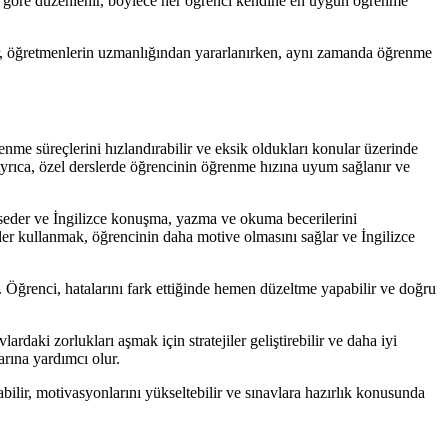
ına göre düzenlenir, böylece her öğrenci kendine en uygun öğrenme
iler, öğretmenlerin uzmanlığından yararlanırken, aynı zamanda öğrenme
renme süreçlerini hızlandırabilir ve eksik oldukları konular üzerinde
. Ayrıca, özel derslerde öğrencinin öğrenme hızına uyum sağlanır ve
hisseder ve İngilizce konuşma, yazma ve okuma becerilerini
ller kullanmak, öğrencinin daha motive olmasını sağlar ve İngilizce
. Öğrenci, hatalarını fark ettiğinde hemen düzeltme yapabilir ve doğru
rdaki zorlukları aşmak için stratejiler geliştirebilir ve daha iyi
arına yardımcı olur.
abilir, motivasyonlarını yükseltebilir ve sınavlara hazırlık konusunda