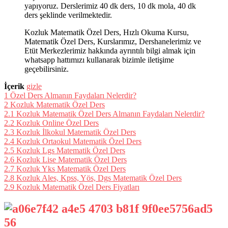
yapıyoruz. Derslerimiz 40 dk ders, 10 dk mola, 40 dk
ders şeklinde verilmektedir.
Kozluk Matematik Özel Ders, Hızlı Okuma Kursu,
Matematik Özel Ders, Kurslarımız, Dershanelerimiz ve
Etüt Merkezlerimiz hakkında ayrıntılı bilgi almak için
whatsapp hattımızı kullanarak bizimle iletişime
geçebilirsiniz.
İçerik
gizle
1
Özel Ders Almanın Faydaları Nelerdir?
2
Kozluk Matematik Özel Ders
2.1
Kozluk Matematik Özel Ders Almanın Faydaları Nelerdir?
2.2
Kozluk Online Özel Ders
2.3
Kozluk İlkokul Matematik Özel Ders
2.4
Kozluk Ortaokul Matematik Özel Ders
2.5
Kozluk Lgs Matematik Özel Ders
2.6
Kozluk Lise Matematik Özel Ders
2.7
Kozluk Yks Matematik Özel Ders
2.8
Kozluk Ales, Kpss, Yös, Dgs Matematik Özel Ders
2.9
Kozluk Matematik Özel Ders Fiyatları