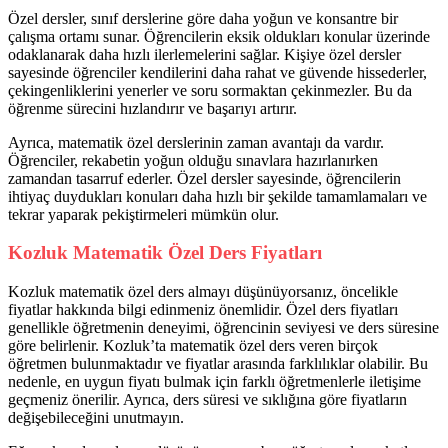
Özel dersler, sınıf derslerine göre daha yoğun ve konsantre bir
çalışma ortamı sunar. Öğrencilerin eksik oldukları konular üzerinde
odaklanarak daha hızlı ilerlemelerini sağlar. Kişiye özel dersler
sayesinde öğrenciler kendilerini daha rahat ve güvende hissederler,
çekingenliklerini yenerler ve soru sormaktan çekinmezler. Bu da
öğrenme sürecini hızlandırır ve başarıyı artırır.
Ayrıca, matematik özel derslerinin zaman avantajı da vardır.
Öğrenciler, rekabetin yoğun olduğu sınavlara hazırlanırken
zamandan tasarruf ederler. Özel dersler sayesinde, öğrencilerin
ihtiyaç duydukları konuları daha hızlı bir şekilde tamamlamaları ve
tekrar yaparak pekiştirmeleri mümkün olur.
Kozluk Matematik Özel Ders Fiyatları
Kozluk matematik özel ders almayı düşünüyorsanız, öncelikle
fiyatlar hakkında bilgi edinmeniz önemlidir. Özel ders fiyatları
genellikle öğretmenin deneyimi, öğrencinin seviyesi ve ders süresine
göre belirlenir. Kozluk’ta matematik özel ders veren birçok
öğretmen bulunmaktadır ve fiyatlar arasında farklılıklar olabilir. Bu
nedenle, en uygun fiyatı bulmak için farklı öğretmenlerle iletişime
geçmeniz önerilir. Ayrıca, ders süresi ve sıklığına göre fiyatların
değişebileceğini unutmayın.