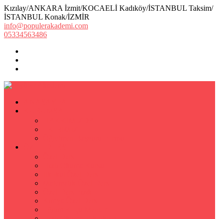
Kızılay/ANKARA İzmit/KOCAELİ Kadıköy/İSTANBUL Taksim/
İSTANBUL Konak/İZMİR
info@populerakademi.com
05334563486
ANASAYFA
KURUMSAL
HAKKIMIZDA
EKİBİMİZ
Öğretmen Başvuru Formu
ÖZEL DERS
Özel Ders
Hızlı Okuma Kursu
İlkokul Özel Ders
Matematik Özel Ders
Özel Ders Fizik
Kimya Özel Ders
Eğitim Koçu Mentor
Hızlı Okuma Teknikleri