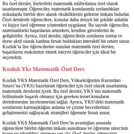
Bu özel dersler, liselerdeki matematik müfredatına özel olarak
tasarlanmıştır. Öğrenciler, matematik konularında zorlandıkları
noktalarda birebir ders alarak eksikliklerini giderme imkanı bulurlar.
Özel derslerde öğrencilere, konular daha detaylı bir şekilde anlatılır
ve kişiye özel öğrenme yöntemleri uygulanır. Bu sayede öğrenciler,
matematikteki başarılarını artırırken, kendine güvenlerini de
geliştirirler. Ayrıca, özel dersler, öğrencilerin sorularını sorma ve
derse aktif olarak katılma fırsatı buldukları interaktif bir ortam sunar.
Kozluk’ta lise öğrencilerine sunulan matematik özel dersler,
başarılarını maksimize etmek isteyen öğrenciler için ideal bir
seçenektir.
Kozluk Yks Matematik Özel Ders
Kozluk YKS Matematik Özel Ders, Yükseköğretim Kurumları
Sınavı’na (YKS) hazırlanan öğrenciler için özel olarak tasarlanmış
matematik derslerini içerir. Bu özel dersler, YKS’nin matematik
bölümünde başarılı olmanız için gereken temel konuların
derinlemesine incelenmesini sağlar. Ayrıca, YKS’deki matematik
sorularının karmaşıklığını anlama ve çözme becerilerinizi
geliştirmenizi sağlayacak stratejileri öğrenme fırsatı sunar.
Kozluk YKS Matematik Özel Ders’in avantajları arasında
öğrencilere birebir öğretim imkanı sunulması ve öğrenme sürecinin
hızını ve etkinliğini artırması yer alır. Özel dersler, öğrencinin