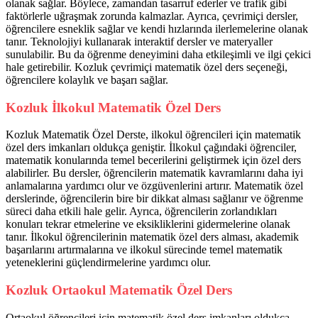
olanak sağlar. Böylece, zamandan tasarruf ederler ve trafik gibi
faktörlerle uğraşmak zorunda kalmazlar. Ayrıca, çevrimiçi dersler,
öğrencilere esneklik sağlar ve kendi hızlarında ilerlemelerine olanak
tanır. Teknolojiyi kullanarak interaktif dersler ve materyaller
sunulabilir. Bu da öğrenme deneyimini daha etkileşimli ve ilgi çekici
hale getirebilir. Kozluk çevrimiçi matematik özel ders seçeneği,
öğrencilere kolaylık ve başarı sağlar.
Kozluk İlkokul Matematik Özel Ders
Kozluk Matematik Özel Derste, ilkokul öğrencileri için matematik
özel ders imkanları oldukça geniştir. İlkokul çağındaki öğrenciler,
matematik konularında temel becerilerini geliştirmek için özel ders
alabilirler. Bu dersler, öğrencilerin matematik kavramlarını daha iyi
anlamalarına yardımcı olur ve özgüvenlerini artırır. Matematik özel
derslerinde, öğrencilerin bire bir dikkat alması sağlanır ve öğrenme
süreci daha etkili hale gelir. Ayrıca, öğrencilerin zorlandıkları
konuları tekrar etmelerine ve eksikliklerini gidermelerine olanak
tanır. İlkokul öğrencilerinin matematik özel ders alması, akademik
başarılarını artırmalarına ve ilkokul sürecinde temel matematik
yeteneklerini güçlendirmelerine yardımcı olur.
Kozluk Ortaokul Matematik Özel Ders
Ortaokul öğrencileri için matematik özel ders imkanları oldukça