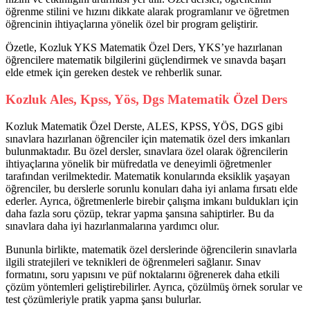
öğrenme stilini ve hızını dikkate alarak programlanır ve öğretmen
öğrencinin ihtiyaçlarına yönelik özel bir program geliştirir.
Özetle, Kozluk YKS Matematik Özel Ders, YKS’ye hazırlanan
öğrencilere matematik bilgilerini güçlendirmek ve sınavda başarı
elde etmek için gereken destek ve rehberlik sunar.
Kozluk Ales, Kpss, Yös, Dgs Matematik Özel Ders
Kozluk Matematik Özel Derste, ALES, KPSS, YÖS, DGS gibi
sınavlara hazırlanan öğrenciler için matematik özel ders imkanları
bulunmaktadır. Bu özel dersler, sınavlara özel olarak öğrencilerin
ihtiyaçlarına yönelik bir müfredatla ve deneyimli öğretmenler
tarafından verilmektedir. Matematik konularında eksiklik yaşayan
öğrenciler, bu derslerle sorunlu konuları daha iyi anlama fırsatı elde
ederler. Ayrıca, öğretmenlerle birebir çalışma imkanı buldukları için
daha fazla soru çözüp, tekrar yapma şansına sahiptirler. Bu da
sınavlara daha iyi hazırlanmalarına yardımcı olur.
Bununla birlikte, matematik özel derslerinde öğrencilerin sınavlarla
ilgili stratejileri ve teknikleri de öğrenmeleri sağlanır. Sınav
formatını, soru yapısını ve püf noktalarını öğrenerek daha etkili
çözüm yöntemleri geliştirebilirler. Ayrıca, çözülmüş örnek sorular ve
test çözümleriyle pratik yapma şansı bulurlar.