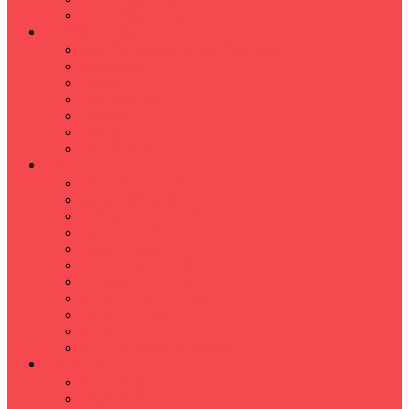
Hızlı Okuma Programı
İLKÖĞRETİM
Sınıf Öğretmeni İlkokul Özel Ders
Matematik
Türkçe
Fen Bilimleri
İngilizce
İnkılap
Din Kültürü
LİSE
TYT-AYT KURSU
Matematik Kursu
GEOMETRİ KURSU
FİZİK KURSU
Kimya Kursu
BİYOLOJİ KURSU
TÜRKÇE -EDEBİYAT
COGRAFYA KURSU
TARİH KURSU
YÖS KURSU
YDT (Yabancı Dil Sınavı)
ÜNİVERSİTE
Ales Kursu
DGS Kursu