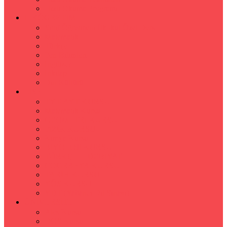
Hızlı Okuma Programı
İLKÖĞRETİM
Sınıf Öğretmeni İlkokul Özel Ders
Matematik
Türkçe
Fen Bilimleri
İngilizce
İnkılap
Din Kültürü
LİSE
TYT-AYT KURSU
Matematik Kursu
GEOMETRİ KURSU
FİZİK KURSU
Kimya Kursu
BİYOLOJİ KURSU
TÜRKÇE -EDEBİYAT
COGRAFYA KURSU
TARİH KURSU
YÖS KURSU
YDT (Yabancı Dil Sınavı)
ÜNİVERSİTE
Ales Kursu
DGS Kursu