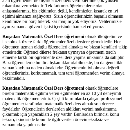
alan öğretmenler de dışarıda özel ders verdiklerinde çok yüksek
rakamlara vermektedir. Tek farkımız öğretmenlerle olan
anlaşmalarımız, biz eğitimden değil, kendimizden kısarak en iyi
eğitimi almanızı sağlıyoruz. Sizin öğrencilerinizin başarılı olmasını
kendimize bir borç bilerek kar marjını yok ediyoruz. Velilerimizle
aynı zamanda güven ilişkisi içerisinde hareket ediyoruz.
Kuşadası Matematik Özel Ders öğretmeni
olarak ilköğretim ve
lise olmak üzere farklı öğretmenler özel derslere girmektedir. Her
öğretmen uzman olduğu öğrencileri almakta ve bizzat kendileri takip
etmektedir. Öğrenci dilerse frekansı uymayan öğretmeni tercih
etmeme farklı bir öğretmenle özel ders yapma imkanına da sahiptir.
Bazı öğrencilerde bu tür alışkanlıklar olabilmekte, bu da genellikle
zaman kaybına neden olmaktadır. Öğretmenin iyi olması değerli
öğrencilerimizi korkutmamalı, tam tersi öğretmenden verim almaya
bakılmalıdır.
Kuşadası Matematik Özel Ders öğretmeni
olarak öğrencilere
birebir matematik eğitimi veren eğitmenler en az 10 yıl deneyimli
matematik öğretmenleridir. Çeşitli kurumlarda çalışan profesyonel
öğretmenler tarafından matematik özel ders almak son derece
faydalıdır. Öğrencilerin derslerden aldıkları verimi maksimuma
çıkarmak için yapacakları 2 şey vardır. Bunlardan birincisi konu
tekrarı, ikincisi de konu ile ilgili verilen ödevin eksiksiz ve
zamanında yapılmasıdır.