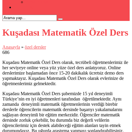
Kpss Kursu
İLETİŞİM
Kuşadası Matematik Özel Ders
Anasayfa
»
özel dersler
686
Kuşadası Matematik Özel Ders olarak, tecrübeli öğretmenlerimiz ile
her seviyeye online veya yüz yüze özel ders anlatıyoruz. Online
derslerimize başlamadan önce 15-20 dakikalık ücretsiz demo ders
yapmaktayız. Kuşadası Matematik Özel Ders olarak evlerinize de
öğretmenlerimiz gelmektedir.
Kuşadası Matematik Özel Ders şubemizde 15 yıl deneyimli
Türkiye’nin en iyi öğretmenleri tarafından öğretilmektedir. Aynı
zamanda deneyimli matematik öğretmenlerinin verdiği birebir
derslerle öğrencilerin matematik dersinde başarıyı yakalamalarını
sağlayan deneyimli bir eğitim merkezidir. Öğrenciler matematik
dersinde zorluk çekebilir, bu durumda biz değerli velilerin
öğrencilerimiz için destek alabileceği eğitim alanları tayin etmek
durumundayız. Bu uğurda araştırma yapmayı sonlandırabilirsiniz.