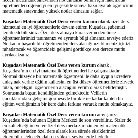
öğretmenleri öğrenciyi en iyi şekilde sınava hazırlayarak öğrencinin
matematik sınavından yüksek notlar almasını sağlar.
Kuşadası Matematik Özel Dersi veren kurum
olarak özel ders
hizmetini en iyi öğretmenlerle devam ettiren Kuşadası şubemizi
tercih edebilirsiniz. Özel ders almaya karar vermeden önce
öğretmenlerimizi tanımanızı ve ayrıntılı bilgi almanızı tavsiye ederiz.
Ne kadar başarılı bir öğretmenden ders alacağınızı bilmeniz içinizi
rahatlatacak ve öğrencideki gelişimi gördükçe son derece mutlu
ayrılacaksınız.
Kuşadası Matematik Özel Ders veren kurum
olarak ,
Kuşadası’nın en iyi matematik öğretmenleri ile çalışmaktadır.
Normal düzeyde bir matematik öğretmeni ile daha uygun ücretlere
anlaşmak yerine eğitim kalitesini en üst düzey öğretmenlerle zirvede
tutan, önceliğini öğrencilerin alacağını verim olarak belirlemiştir.
Sonrasında başarı kendiliğinden gelmektedir. Velilerin
çocuklarındaki gelişimi görmesiyle birlikte ne kadar kaliteli bir
eğitim verdiğimizin bir kere daha farkına vararak mutlu olmaktayız.
Kuşadası Matematik Özel Ders veren kurum
arayışınıza
Kuşadası’nda bulunan Eğitim Merkezi ile son verebiliriz. Sizler de
en kaliteli eğitim veren özel ders merkezimizin en iyi matematik
öğretmenlerinden özel ders alarak kısa sürede eksiklerinizi
giderebilir, geleceğe dair en yüksek seviyelerde hedefler