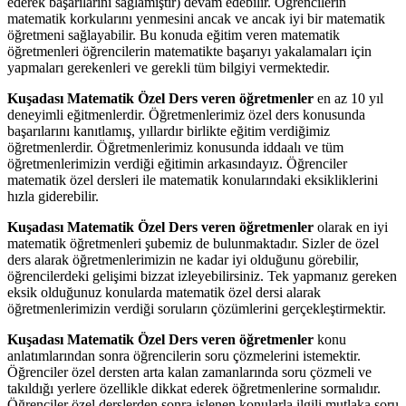
ederek başarılarını sağlamıştır) devam edebilir. Öğrencilerin
matematik korkularını yenmesini ancak ve ancak iyi bir matematik
öğretmeni sağlayabilir. Bu konuda eğitim veren matematik
öğretmenleri öğrencilerin matematikte başarıyı yakalamaları için
yapmaları gerekenleri ve gerekli tüm bilgiyi vermektedir.
Kuşadası Matematik Özel Ders veren öğretmenler
en az 10 yıl
deneyimli eğitmenlerdir. Öğretmenlerimiz özel ders konusunda
başarılarını kanıtlamış, yıllardır birlikte eğitim verdiğimiz
öğretmenlerdir. Öğretmenlerimiz konusunda iddaalı ve tüm
öğretmenlerimizin verdiği eğitimin arkasındayız. Öğrenciler
matematik özel dersleri ile matematik konularındaki eksikliklerini
hızla giderebilir.
Kuşadası Matematik Özel Ders veren öğretmenler
olarak en iyi
matematik öğretmenleri şubemiz de bulunmaktadır. Sizler de özel
ders alarak öğretmenlerimizin ne kadar iyi olduğunu görebilir,
öğrencilerdeki gelişimi bizzat izleyebilirsiniz. Tek yapmanız gereken
eksik olduğunuz konularda matematik özel dersi alarak
öğretmenlerimizin verdiği soruların çözümlerini gerçekleştirmektir.
Kuşadası Matematik Özel Ders veren öğretmenler
konu
anlatımlarından sonra öğrencilerin soru çözmelerini istemektir.
Öğrenciler özel dersten arta kalan zamanlarında soru çözmeli ve
takıldığı yerlere özellikle dikkat ederek öğretmenlerine sormalıdır.
Öğrenciler özel derslerden sonra işlenen konularla ilgili mutlaka soru