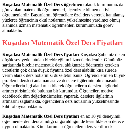
Kuşadası Matematik Özel Ders öğretmeni
olarak kurumumuzda
görev alan matematik öğretmenleri, ilçemizde bilinen en iyi
öğretmenlerdir. Başarılarını öğrencilere özel ders vererek kanıtlamış,
yüzlerce öğrencinin okul notlarının yükselmesine yardımcı olmuş,
alanında uzman matematik öğretmenleri kurumumuzda görev
almaktadır.
Kuşadası Matematik Özel Ders
Fiyatları
Kuşadası Matematik Özel Ders fiyatları
Kuşadası Şubemiz de en
düşük seviyede tutulan birebir eğitim hizmetlerindendir. Günümüz
şartlarında birebir matematik dersi aldığınızda ödemeniz gereken
ücretlerin çok daha düşük fiyatına özel ders alabilir, kısa sürede
verim alarak ders notlarınızı düzeltebilirsiniz. Öğrencilerin en büyük
problemi dersleri anlamaması ve derslere ilgilerinin olmamasıdır.
Öğrencilerin ilgi alanlarına bilerek öğrencilerin derslere ilgilerini
artırıcı girişimlerde bulunan bir kurumdur. Öğrencileri motive
edebilecek tüm değerlendirmeleri yaparak, derslere ilgilerinin
artmasını sağlamakta, öğrencilerin ders notlarının yükselmesinde
kilit rol oynamaktadır.
Kuşadası Matematik Özel Ders fiyatları
en az 10 yıl deneyimli
öğretmenlerden ders alındığı öngörüldüğünde kesinlikle son derece
uygun olmaktadır. Kimi kurumlar öğrencilere ders verdirmek