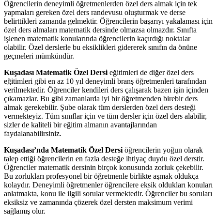
Öğrencilerin deneyimli öğretmenlerden özel ders almak için tek
yapmaları gereken özel ders randevusu oluşturmak ve derse
belirttikleri zamanda gelmektir. Öğrencilerin başarıyı yakalaması için
özel ders almaları matematik dersinde olmazsa olmazdır. Sınıfta
işlenen matematik konularında öğrencilerin kaçırdığı noktalar
olabilir. Özel derslerle bu eksiklikleri gidererek sınıfın da önüne
geçmeleri mümkündür.
Kuşadası Matematik Özel Dersi
eğitimleri de diğer özel ders
eğitimleri gibi en az 10 yıl deneyimli branş öğretmenleri tarafından
verilmektedir. Öğrenciler kendileri ders çalışarak bazen işin içinden
çıkamazlar. Bu gibi zamanlarda iyi bir öğretmenden birebir ders
almak gerekebilir. Şube olarak tüm derslerden özel ders desteği
vermekteyiz. Tüm sınıflar için ve tüm dersler için özel ders alabilir,
sizler de kaliteli bir eğitim almanın avantajlarından
faydalanabilirsiniz.
Kuşadası’nda Matematik Özel Dersi
öğrencilerin yoğun olarak
talep ettiği öğrencilerin en fazla desteğe ihtiyaç duydu özel derstir.
Öğrenciler matematik dersinin birçok konusunda zorluk çekebilir.
Bu zorlukları profesyonel bir öğretmenle birlikte aşmak oldukça
kolaydır. Deneyimli öğretmenler öğrencilere eksik oldukları konuları
anlatmakta, konu ile ilgili sorular vermektedir. Öğrenciler bu soruları
eksiksiz ve zamanında çözerek özel dersten maksimum verimi
sağlamış olur.