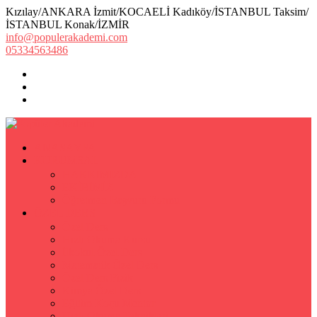
Kızılay/ANKARA İzmit/KOCAELİ Kadıköy/İSTANBUL Taksim/
İSTANBUL Konak/İZMİR
info@populerakademi.com
05334563486
ANASAYFA
KURUMSAL
HAKKIMIZDA
EKİBİMİZ
Öğretmen Başvuru Formu
ÖZEL DERS
Özel Ders
Hızlı Okuma Kursu
İlkokul Özel Ders
Matematik Özel Ders
Özel Ders Fizik
Kimya Özel Ders
Eğitim Koçu Mentor
Hızlı Okuma Teknikleri