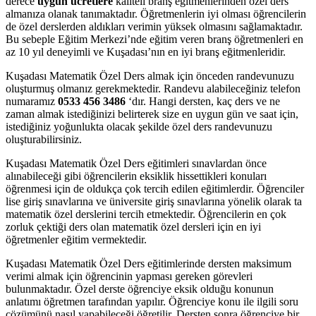
derece
uygun ücretlere
kaliteli branş eğitmenlerinden özel ders
almanıza olanak tanımaktadır. Öğretmenlerin iyi olması öğrencilerin
de özel derslerden aldıkları verimin yüksek olmasını sağlamaktadır.
Bu sebeple Eğitim Merkezi’nde eğitim veren branş öğretmenleri en
az 10 yıl deneyimli ve Kuşadası’nın en iyi branş eğitmenleridir.
Kuşadası Matematik Özel Ders almak için önceden randevunuzu
oluşturmuş olmanız gerekmektedir. Randevu alabileceğiniz telefon
numaramız
0533 456 3486
‘dır. Hangi dersten, kaç ders ve ne
zaman almak istediğinizi belirterek size en uygun gün ve saat için,
istediğiniz yoğunlukta olacak şekilde özel ders randevunuzu
oluşturabilirsiniz.
Kuşadası Matematik Özel Ders eğitimleri sınavlardan önce
alınabileceği gibi öğrencilerin eksiklik hissettikleri konuları
öğrenmesi için de oldukça çok tercih edilen eğitimlerdir. Öğrenciler
lise giriş sınavlarına ve üniversite giriş sınavlarına yönelik olarak ta
matematik özel derslerini tercih etmektedir. Öğrencilerin en çok
zorluk çektiği ders olan matematik özel dersleri için en iyi
öğretmenler eğitim vermektedir.
Kuşadası Matematik Özel Ders eğitimlerinde dersten maksimum
verimi almak için öğrencinin yapması gereken görevleri
bulunmaktadır. Özel derste öğrenciye eksik olduğu konunun
anlatımı öğretmen tarafından yapılır. Öğrenciye konu ile ilgili soru
çözümünü nasıl yapabileceği öğretilir. Dersten sonra öğrenciye bir