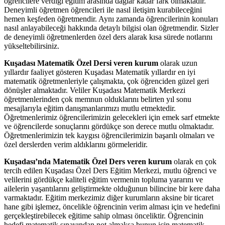
öğrencilere verdiği eğitim arasında dağlar kadar fark olmaktadır.
Deneyimli öğretmen öğrencileri ile nasıl iletişim kurabileceğini
hemen keşfeden öğretmendir. Aynı zamanda öğrencilerinin konuları
nasıl anlayabileceği hakkında detaylı bilgisi olan öğretmendir. Sizler
de deneyimli öğretmenlerden özel ders alarak kısa sürede notlarını
yükseltebilirsiniz.
Kuşadası Matematik Özel Dersi veren kurum
olarak uzun
yıllardır faaliyet gösteren Kuşadası Matematik yıllardır en iyi
matematik öğretmenleriyle çalışmakta, çok öğrenciden güzel geri
dönüşler almaktadır. Veliler Kuşadası Matematik Merkezi
öğretmenlerinden çok memnun olduklarını belirten yıl sonu
mesajlarıyla eğitim danışmanlarımızı mutlu etmektedir.
Öğretmenlerimiz öğrencilerimizin gelecekleri için emek sarf etmekte
ve öğrencilerde sonuçlarını gördükçe son derece mutlu olmaktadır.
Öğretmenlerimizin tek kaygısı öğrencilerimizin başarılı olmaları ve
özel derslerden verim aldıklarını görmeleridir.
Kuşadası’nda Matematik Özel Ders veren kurum
olarak en çok
tercih edilen Kuşadası Özel Ders Eğitim Merkezi, mutlu öğrenci ve
velilerini gördükçe kaliteli eğitim vermenin topluma yararını ve
ailelerin yaşantılarını geliştirmekte olduğunun bilincine bir kere daha
varmaktadır. Eğitim merkezimiz diğer kurumların aksine bir ticaret
hane gibi işlemez, öncelikle öğrencinin verim alması için ve hedefini
gerçekleştirebilecek eğitime sahip olması önceliktir. Öğrencinin
hedefi matematik sınavından not almaksa bunun için matematik