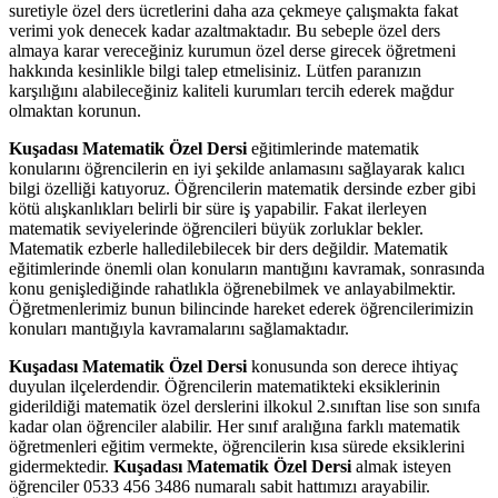
suretiyle özel ders ücretlerini daha aza çekmeye çalışmakta fakat
verimi yok denecek kadar azaltmaktadır. Bu sebeple özel ders
almaya karar vereceğiniz kurumun özel derse girecek öğretmeni
hakkında kesinlikle bilgi talep etmelisiniz. Lütfen paranızın
karşılığını alabileceğiniz kaliteli kurumları tercih ederek mağdur
olmaktan korunun.
Kuşadası Matematik Özel Dersi
eğitimlerinde matematik
konularını öğrencilerin en iyi şekilde anlamasını sağlayarak kalıcı
bilgi özelliği katıyoruz. Öğrencilerin matematik dersinde ezber gibi
kötü alışkanlıkları belirli bir süre iş yapabilir. Fakat ilerleyen
matematik seviyelerinde öğrencileri büyük zorluklar bekler.
Matematik ezberle halledilebilecek bir ders değildir. Matematik
eğitimlerinde önemli olan konuların mantığını kavramak, sonrasında
konu genişlediğinde rahatlıkla öğrenebilmek ve anlayabilmektir.
Öğretmenlerimiz bunun bilincinde hareket ederek öğrencilerimizin
konuları mantığıyla kavramalarını sağlamaktadır.
Kuşadası Matematik Özel Dersi
konusunda son derece ihtiyaç
duyulan ilçelerdendir. Öğrencilerin matematikteki eksiklerinin
giderildiği matematik özel derslerini ilkokul 2.sınıftan lise son sınıfa
kadar olan öğrenciler alabilir. Her sınıf aralığına farklı matematik
öğretmenleri eğitim vermekte, öğrencilerin kısa sürede eksiklerini
gidermektedir.
Kuşadası Matematik Özel Ders
i
almak isteyen
öğrenciler 0533 456 3486 numaralı sabit hattımızı arayabilir.