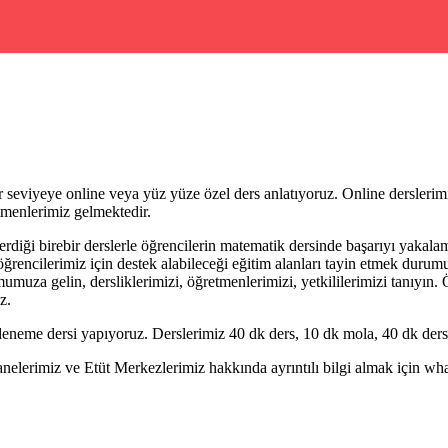
r seviyeye online veya yüz yüze özel ders anlatıyoruz. Online dersleri
menlerimiz gelmektedir.
iği birebir derslerle öğrencilerin matematik dersinde başarıyı yakalam
öğrencilerimiz için destek alabileceği eğitim alanları tayin etmek duru
uza gelin, dersliklerimizi, öğretmenlerimizi, yetkililerimizi tanıyın.
z.
eneme dersi yapıyoruz. Derslerimiz 40 dk ders, 10 dk mola, 40 dk ders 
erimiz ve Etüt Merkezlerimiz hakkında ayrıntılı bilgi almak için whatsa