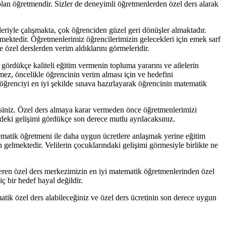
olan öğretmendir. Sizler de deneyimli öğretmenlerden özel ders alarak
leriyle çalışmakta, çok öğrenciden güzel geri dönüşler almaktadır.
ektedir. Öğretmenlerimiz öğrencilerimizin gelecekleri için emek sarf
 özel derslerden verim aldıklarını görmeleridir.
gördükçe kaliteli eğitim vermenin topluma yararını ve ailelerin
emez, öncelikle öğrencinin verim alması için ve hedefini
öğrenciyi en iyi şekilde sınava hazırlayarak öğrencinin matematik
irsiniz. Özel ders almaya karar vermeden önce öğretmenlerimizi
cideki gelişimi gördükçe son derece mutlu ayrılacaksınız.
ematik öğretmeni ile daha uygun ücretlere anlaşmak yerine eğitim
n gelmektedir. Velilerin çocuklarındaki gelişimi görmesiyle birlikte ne
 veren özel ders merkezimizin en iyi matematik öğretmenlerinden özel
iç bir hedef hayal değildir.
ematik özel ders alabileceğiniz ve özel ders ücretinin son derece uygun