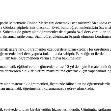
Lapseki Matematik Online Merkezini denemek ister misiniz? Size iddia 
da oldukça şüpheleriniz olacaktır. Evet, bunu öğretmenlerimizin özveris
ir. Şubemiz de görev alan öğretmenler de dışarıda özel ders verdikleri
i almanızı sağlıyoruz. Sizin öğrencilerinizin başarılı olmasını kendimiz
olmak üzere farklı öğretmenler özel derslere girmektedir. Her öğretmen 
ğretmenle özel ders yapma imkanına da sahiptir. Bazı öğrencilerde bu t
lı, tam tersi öğretmenden verim almaya bakılmalıdır.
 matematik eğitimi veren eğitmenler en az 10 yıl deneyimli matematik ö
n derslerden aldıkları verimi maksimuma çıkarmak için yapacakları 2 şey 
lan matematik öğretmenleri, ilçemizde bilinen en iyi öğretmenlerdir. B
zman matematik öğretmenleri kurumumuzda görev almaktadır.
seviyede tutulan birebir eğitim hizmetlerindendir. Günümüz şartlarınd