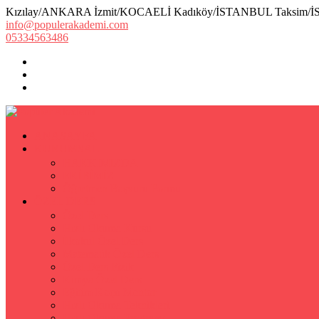
Kızılay/ANKARA İzmit/KOCAELİ Kadıköy/İSTANBUL Taksim/
info@populerakademi.com
05334563486
ANASAYFA
KURUMSAL
HAKKIMIZDA
EKİBİMİZ
Öğretmen Başvuru Formu
ÖZEL DERS
Özel Ders
Hızlı Okuma Kursu
İlkokul Özel Ders
Matematik Özel Ders
Özel Ders Fizik
Kimya Özel Ders
Eğitim Koçu Mentor
Hızlı Okuma Teknikleri
Hızlı Okuma Programı