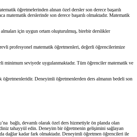
 matematik öğretmelerinden alınan özel dersler son derece başarılı
unca matematik derslerinde son derece başarılı olmaktadır. Matematik
lmaları için uygun ortam oluşturulmuş, birebir derslikler
revli profesyonel matematik öğretmenleri, değerli öğrencilerimize
deli minimum seviyede uygulanmaktadır. Tüm öğrenciler matematik ve
tik öğretmenleridir. Deneyimli öğretmenlerden ders almanın bedeli son
ı’na bağlı, devamlı olarak özel ders hizmetiyle ön planda olan
endiniz tahayyül edin. Deneyim bir öğretmenin gelişimini sağlayan
da dağlar kadar fark olmaktadır. Deneyimli öğretmen öğrencileri ile