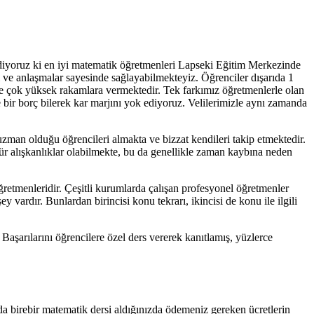
ediyoruz ki en iyi matematik öğretmenleri Lapseki Eğitim Merkezinde
i ve anlaşmalar sayesinde sağlayabilmekteyiz. Öğrenciler dışarıda 1
nde çok yüksek rakamlara vermektedir. Tek farkımız öğretmenlerle olan
e bir borç bilerek kar marjını yok ediyoruz. Velilerimizle aynı zamanda
uzman olduğu öğrencileri almakta ve bizzat kendileri takip etmektedir.
ür alışkanlıklar olabilmekte, bu da genellikle zaman kaybına neden
ğretmenleridir. Çeşitli kurumlarda çalışan profesyonel öğretmenler
vardır. Bunlardan birincisi konu tekrarı, ikincisi de konu ile ilgili
aşarılarını öğrencilere özel ders vererek kanıtlamış, yüzlerce
a birebir matematik dersi aldığınızda ödemeniz gereken ücretlerin