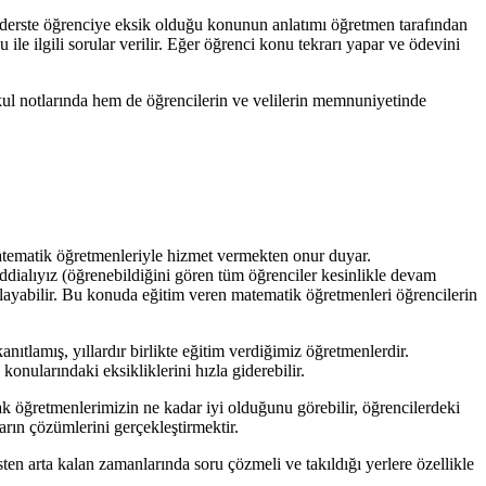
derste öğrenciye eksik olduğu konunun anlatımı öğretmen tarafından
ile ilgili sorular verilir. Eğer öğrenci konu tekrarı yapar ve ödevini
kul notlarında hem de öğrencilerin ve velilerin memnuniyetinde
matematik öğretmenleriyle hizmet vermekten onur duyar.
ddialıyız (öğrenebildiğini gören tüm öğrenciler kesinlikle devam
ğlayabilir. Bu konuda eğitim veren matematik öğretmenleri öğrencilerin
ıtlamış, yıllardır birlikte eğitim verdiğimiz öğretmenlerdir.
nularındaki eksikliklerini hızla giderebilir.
ak öğretmenlerimizin ne kadar iyi olduğunu görebilir, öğrencilerdeki
rın çözümlerini gerçekleştirmektir.
ten arta kalan zamanlarında soru çözmeli ve takıldığı yerlere özellikle