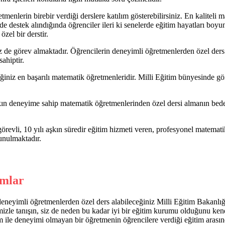
tmenlerin birebir verdiği derslere katılım gösterebilirsiniz. En kaliteli
de destek alındığında öğrenciler ileri ki senelerde eğitim hayatları boy
özel bir derstir.
 de görev almaktadır. Öğrencilerin deneyimli öğretmenlerden özel ders a
ahiptir.
iniz en başarılı matematik öğretmenleridir. Milli Eğitim bünyesinde gö
şkın deneyime sahip matematik öğretmenlerinden özel dersi almanın be
örevli, 10 yılı aşkın süredir eğitim hizmeti veren, profesyonel matema
sunulmaktadır.
umlar
eneyimli öğretmenlerden özel ders alabileceğiniz Milli Eğitim Bakanlığ
rimizle tanışın, siz de neden bu kadar iyi bir eğitim kurumu olduğunu k
m ile deneyimi olmayan bir öğretmenin öğrencilere verdiği eğitim arasın