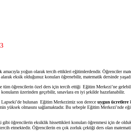
 amacıyla yoğun olarak tercih ettikleri eğitimlerdendir. Öğrenciler mat
larak eksik olduğunuz konuları öğrenebilir, matematik dersinde yaşadığı
 tüm öğrencilerin özel ders için tercih ettiği Eğitim Merkezi’ne gelebi
konuların üzerinden geçebilir, sınavlara en iyi şekilde hazırlanabilir.
an Lapseki’de bulunan Eğitim Merkezimiz son derece
uygun ücretlere
k
erimin yüksek olmasını sağlamaktadır. Bu sebeple Eğitim Merkezi’nde eğ
ibi öğrencilerin eksiklik hissettikleri konuları öğrenmesi için de oldukça
 tercih etmektedir. Öğrencilerin en çok zorluk çektiği ders olan matemati