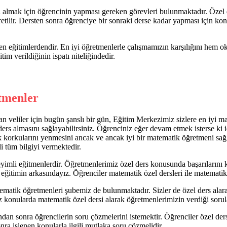
almak için öğrencinin yapması gereken görevleri bulunmaktadır. Özel 
tilir. Dersten sonra öğrenciye bir sonraki derse kadar yapması için konu 
n eğitimlerdendir. En iyi öğretmenlerle çalışmamızın karşılığını hem o
tim verildiğinin ispatı niteliğindedir.
tmenler
n veliler için bugün şanslı bir gün, Eğitim Merkezimiz sizlere en iyi 
rs almasını sağlayabilirsiniz. Öğrenciniz eğer devam etmek isterse ki i
ik korkularını yenmesini ancak ve ancak iyi bir matematik öğretmeni sa
i tüm bilgiyi vermektedir.
yimli eğitmenlerdir. Öğretmenlerimiz özel ders konusunda başarılarını kan
timin arkasındayız. Öğrenciler matematik özel dersleri ile matematik ko
tematik öğretmenleri şubemiz de bulunmaktadır. Sizler de özel ders alar
z konularda matematik özel dersi alarak öğretmenlerimizin verdiği sorula
dan sonra öğrencilerin soru çözmelerini istemektir. Öğrenciler özel ders
ra işlenen konularla ilgili mutlaka soru çözmelidir.