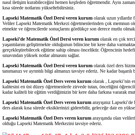
nasıl iletişim kurabileceğini hemen keşfeden öğretmendir. Aynı zamand
kısa sürede notlarını yükseltebilirsiniz.
Lapseki Matematik Özel Dersi veren kurum
olarak uzun yıllardır 
Veliler Lapseki Matematik Merkezi öğretmenlerinden çok memnun oldukl
etmekte ve öğrencilerde sonuçlarını gördükçe son derece mutlu olmaktad
Lapseki’de Matematik Özel Dersi veren kurum
olarak en çok terci
yaşantılarını geliştirmekte olduğunun bilincine bir kere daha varmakta
gerçekleştirebilecek eğitime sahip olması önceliktir. Öğrencinin hede
sınavından yüksek notlar almasını sağlar.
Lapseki Matematik Özel Dersi veren kurum
olarak özel ders hizme
tanımanızı ve ayrıntılı bilgi almanızı tavsiye ederiz. Ne kadar başarıl
Lapseki Matematik Özel Ders veren kurum
olarak , Lapseki’nin e
kalitesini en üst düzey öğretmenlerle zirvede tutan, önceliğini öğrencil
kadar kaliteli bir eğitim verdiğimizin bir kere daha farkına vararak mu
Lapseki Matematik Özel Ders veren kurum
arayışınız Lapseki’de b
ders alarak kısa sürede eksiklerinizi giderebilir, geleceğe dair en yükse
Lapseki Matematik Özel Ders veren kurum
arayışında olan veliler
olduğu Lapseki Matematik Merkezini tavsiye ederiz.