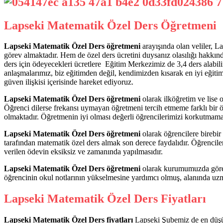
Lapseki Matematik Özel Ders Öğretmeni
Lapseki Matematik Özel Ders öğretmeni
arayışında olan veliler, 
görev almaktadır. Hem de özel ders ücretini duysanız olasılığı hakkın
ders için ödeyecekleri ücretlere Eğitim Merkezimiz de 3,4 ders alabil
anlaşmalarımız, biz eğitimden değil, kendimizden kısarak en iyi eğitim
güven ilişkisi içerisinde hareket ediyoruz.
Lapseki Matematik Özel Ders öğretmeni
olarak ilköğretim ve lise 
Öğrenci dilerse frekansı uymayan öğretmeni tercih etmeme farklı bir ö
olmaktadır. Öğretmenin iyi olması değerli öğrencilerimizi korkutmama
Lapseki Matematik Özel Ders öğretmeni
olarak öğrencilere birebir
tarafından matematik özel ders almak son derece faydalıdır. Öğrencileri
verilen ödevin eksiksiz ve zamanında yapılmasıdır.
Lapseki Matematik Özel Ders öğretmeni
olarak kurumumuzda görev a
öğrencinin okul notlarının yükselmesine yardımcı olmuş, alanında u
Lapseki Matematik Özel Ders Fiyatları
Lapseki Matematik Özel Ders fiyatları
Lapseki Şubemiz de en düşük 