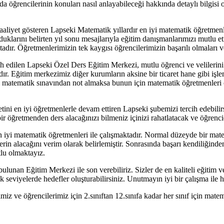
a öğrencilerinin konuları nasıl anlayabileceği hakkında detaylı bilgisi 
faaliyet gösteren Lapseki Matematik yıllardır en iyi matematik öğretmen
arını belirten yıl sonu mesajlarıyla eğitim danışmanlarımızı mutlu etm
ır. Öğretmenlerimizin tek kaygısı öğrencilerimizin başarılı olmaları ve
h edilen Lapseki Özel Ders Eğitim Merkezi, mutlu öğrenci ve velilerini 
dır. Eğitim merkezimiz diğer kurumların aksine bir ticaret hane gibi işl
fi matematik sınavından not almaksa bunun için matematik öğretmenleri 
tini en iyi öğretmenlerle devam ettiren Lapseki şubemizi tercih edebil
ı bir öğretmenden ders alacağınızı bilmeniz içinizi rahatlatacak ve öğren
n iyi matematik öğretmenleri ile çalışmaktadır. Normal düzeyde bir mat
erin alacağını verim olarak belirlemiştir. Sonrasında başarı kendiliğinde
tlu olmaktayız.
ulunan Eğitim Merkezi ile son verebiliriz. Sizler de en kaliteli eğitim
k seviyelerde hedefler oluşturabilirsiniz. Unutmayın iyi bir çalışma ile h
imiz ve öğrencilerimiz için 2.sınıftan 12.sınıfa kadar her sınıf için mat