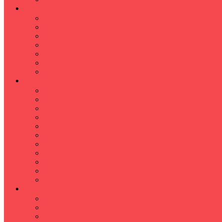
İLKÖĞRETİM
Sınıf Öğretmeni İlkokul Özel Ders
Matematik
Türkçe
Fen Bilimleri
İngilizce
İnkılap
Din Kültürü
LİSE
TYT-AYT KURSU
Matematik Kursu
GEOMETRİ KURSU
FİZİK KURSU
Kimya Kursu
BİYOLOJİ KURSU
TÜRKÇE -EDEBİYAT
COGRAFYA KURSU
TARİH KURSU
YÖS KURSU
YDT (Yabancı Dil Sınavı)
ÜNİVERSİTE
Ales Kursu
DGS Kursu
Kpss Kursu