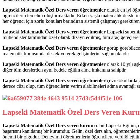
Lapseki Matematik Özel Ders veren öğretmenler
olarak en iyi öğre
öğrencilerin temelini oluşturmaktadır. Erken yaşta matematik derslerin
her öğrenci için zorlu konuları barındıran sistemli çalışmayı gerektiren 
Lapseki Matematik Özel Ders veren öğretmenler Lapseki
şubemiz
mühendisler tarafından özel olarak dizayn edilmiş, tüm araç gereçlere s
Lapseki Matematik Özel Ders veren öğretmenler
görüp görebileceğ
matematik konusunda destek vererek gelişimlerini sağlamaktadır.
Lapseki Matematik Özel Ders veren öğretmenler
olarak 10 yılı a
diğer tüm derslerden aynı bedele eğitim alma imkanına sahiptir.
Lapseki Matematik Özel Ders veren öğretmenler
çevre okullarda g
derece cüzi olup, tüm öğrencilerin verim alabilmeleri adına avantajlı 
Lapseki Matematik Özel Ders Veren Kur
Lapseki Matematik Özel Ders veren kurum
olan Lapseki Eğitim, d
başarısını kanıtlamış bir kurumdur. Gelin, özel ders alın, öğretmenle
önemli bir olgudur. Deneyimli öğretmenlerin öğrencilere verdiği eğiti