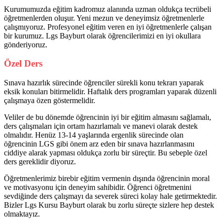
Kurumumuzda eğitim kadromuz alanında uzman oldukça tecrübeli
öğretmenlerden oluşur. Yeni mezun ve deneyimsiz öğretmenlerle
çalışmıyoruz. Profesyonel eğitim veren en iyi öğretmenlerle çalışan
bir kurumuz. Lgs Bayburt olarak öğrencilerimizi en iyi okullara
gönderiyoruz.
Özel Ders
Sınava hazırlık sürecinde öğrenciler sürekli konu tekrarı yaparak
eksik konuları bitirmelidir. Haftalık ders programları yaparak düzenli
çalışmaya özen göstermelidir.
Veliler de bu dönemde öğrencinin iyi bir eğitim almasını sağlamalı,
ders çalışmaları için ortam hazırlamalı ve manevi olarak destek
olmalıdır. Henüz 13-14 yaşlarında ergenlik sürecinde olan
öğrencinin LGS gibi önem arz eden bir sınava hazırlanmasını
ciddiye alarak yapması oldukça zorlu bir süreçtir. Bu sebeple özel
ders gereklidir diyoruz.
Öğretmenlerimiz birebir eğitim vermenin dışında öğrencinin moral
ve motivasyonu için deneyim sahibidir. Öğrenci öğretmenini
sevdiğinde ders çalışmayı da severek süreci kolay hale getirmektedir.
Bizler Lgs Kursu Bayburt olarak bu zorlu süreçte sizlere hep destek
olmaktayız.