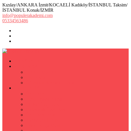
Kızılay/ANKARA İzmit/KOCAELİ Kadıköy/İSTANBUL Taksim/
İSTANBUL Konak/İZMİR
info@populerakademi.com
05334563486
ANASAYFA
KURUMSAL
HAKKIMIZDA
EKİBİMİZ
Öğretmen Başvuru Formu
ÖZEL DERS
Özel Ders
Hızlı Okuma Kursu
İlkokul Özel Ders
Matematik Özel Ders
Özel Ders Fizik
Kimya Özel Ders
Eğitim Koçu Mentor
Hızlı Okuma Teknikleri