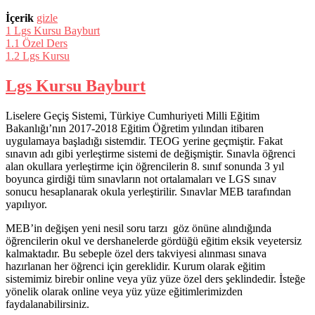
İçerik
gizle
1
Lgs Kursu Bayburt
1.1
Özel Ders
1.2
Lgs Kursu
Lgs Kursu Bayburt
Liselere Geçiş Sistemi, Türkiye Cumhuriyeti Milli Eğitim
Bakanlığı’nın 2017-2018 Eğitim Öğretim yılından itibaren
uygulamaya başladığı sistemdir. TEOG yerine geçmiştir. Fakat
sınavın adı gibi yerleştirme sistemi de değişmiştir. Sınavla öğrenci
alan okullara yerleştirme için öğrencilerin 8. sınıf sonunda 3 yıl
boyunca girdiği tüm sınavların not ortalamaları ve LGS sınav
sonucu hesaplanarak okula yerleştirilir. Sınavlar MEB tarafından
yapılıyor.
MEB’in değişen yeni nesil soru tarzı göz önüne alındığında
öğrencilerin okul ve dershanelerde gördüğü eğitim eksik veyetersiz
kalmaktadır. Bu sebeple özel ders takviyesi alınması sınava
hazırlanan her öğrenci için gereklidir. Kurum olarak eğitim
sistemimiz birebir online veya yüz yüze özel ders şeklindedir. İsteğe
yönelik olarak online veya yüz yüze eğitimlerimizden
faydalanabilirsiniz.