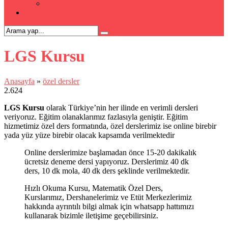
Kpss Kursu
İLETİŞİM
LGS Kursu
Anasayfa
»
özel dersler
2.624
LGS Kursu
olarak Türkiye’nin her ilinde en verimli dersleri
veriyoruz. Eğitim olanaklarımız fazlasıyla geniştir. Eğitim
hizmetimiz özel ders formatında, özel derslerimiz ise online birebir
yada yüz yüze birebir olacak kapsamda verilmektedir
Online derslerimize başlamadan önce 15-20 dakikalık
ücretsiz deneme dersi yapıyoruz. Derslerimiz 40 dk
ders, 10 dk mola, 40 dk ders şeklinde verilmektedir.
Hızlı Okuma Kursu, Matematik Özel Ders,
Kurslarımız, Dershanelerimiz ve Etüt Merkezlerimiz
hakkında ayrıntılı bilgi almak için whatsapp hattımızı
kullanarak bizimle iletişime geçebilirsiniz.