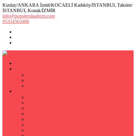
Kızılay/ANKARA İzmit/KOCAELİ Kadıköy/İSTANBUL Taksim/
İSTANBUL Konak/İZMİR
info@populerakademi.com
05334563486
ANASAYFA
KURUMSAL
HAKKIMIZDA
EKİBİMİZ
Öğretmen Başvuru Formu
ÖZEL DERS
Özel Ders
Hızlı Okuma Kursu
İlkokul Özel Ders
Matematik Özel Ders
Özel Ders Fizik
Kimya Özel Ders
Eğitim Koçu Mentor
Hızlı Okuma Teknikleri