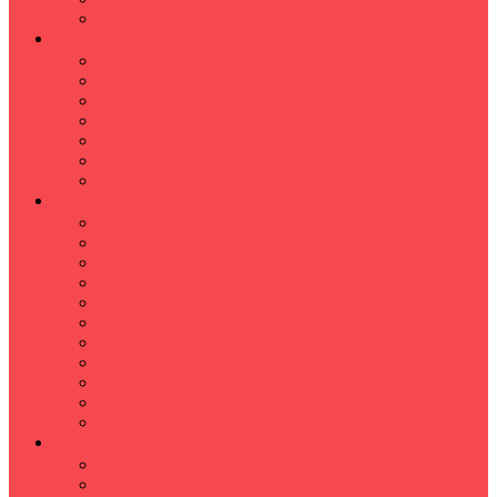
Hızlı Okuma Programı
İLKÖĞRETİM
Sınıf Öğretmeni İlkokul Özel Ders
Matematik
Türkçe
Fen Bilimleri
İngilizce
İnkılap
Din Kültürü
LİSE
TYT-AYT KURSU
Matematik Kursu
GEOMETRİ KURSU
FİZİK KURSU
Kimya Kursu
BİYOLOJİ KURSU
TÜRKÇE -EDEBİYAT
COGRAFYA KURSU
TARİH KURSU
YÖS KURSU
YDT (Yabancı Dil Sınavı)
ÜNİVERSİTE
Ales Kursu
DGS Kursu