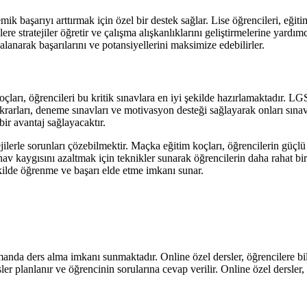
ik başarıyı arttırmak için özel bir destek sağlar. Lise öğrencileri, eğiti
re stratejiler öğretir ve çalışma alışkanlıklarını geliştirmelerine yardımc
lanarak başarılarını ve potansiyellerini maksimize edebilirler.
arı, öğrencileri bu kritik sınavlara en iyi şekilde hazırlamaktadır. LG
 tekrarları, deneme sınavları ve motivasyon desteği sağlayarak onları s
ir avantaj sağlayacaktır.
lerle sorunları çözebilmektir. Maçka eğitim koçları, öğrencilerin güçlü v
nav kaygısını azaltmak için teknikler sunarak öğrencilerin daha rahat bi
ekilde öğrenme ve başarı elde etme imkanı sunar.
manda ders alma imkanı sunmaktadır. Online özel dersler, öğrencilere bil
ler planlanır ve öğrencinin sorularına cevap verilir. Online özel dersler, 