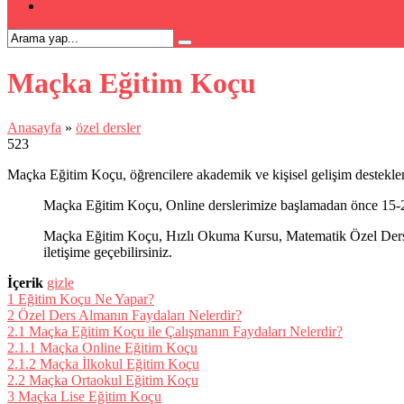
İLETİŞİM
Maçka Eğitim Koçu
Anasayfa
»
özel dersler
523
Maçka Eğitim Koçu, öğrencilere akademik ve kişisel gelişim destekleri
Maçka Eğitim Koçu, Online derslerimize başlamadan önce 15-20 
Maçka Eğitim Koçu, Hızlı Okuma Kursu, Matematik Özel Ders, Ku
iletişime geçebilirsiniz.
İçerik
gizle
1
Eğitim Koçu Ne Yapar?
2
Özel Ders Almanın Faydaları Nelerdir?
2.1
Maçka Eğitim Koçu ile Çalışmanın Faydaları Nelerdir?
2.1.1
Maçka Online Eğitim Koçu
2.1.2
Maçka İlkokul Eğitim Koçu
2.2
Maçka Ortaokul Eğitim Koçu
3
Maçka Lise Eğitim Koçu