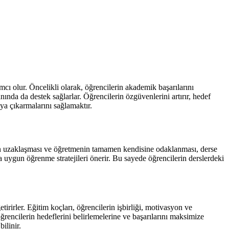
mcı olur. Öncelikli olarak, öğrencilerin akademik başarılarını
nında da destek sağlarlar. Öğrencilerin özgüvenlerini artırır, hedef
aya çıkarmalarını sağlamaktır.
adan uzaklaşması ve öğretmenin tamamen kendisine odaklanması, derse
ara uygun öğrenme stratejileri önerir. Bu sayede öğrencilerin derslerdeki
irirler. Eğitim koçları, öğrencilerin işbirliği, motivasyon ve
 öğrencilerin hedeflerini belirlemelerine ve başarılarını maksimize
ilinir.