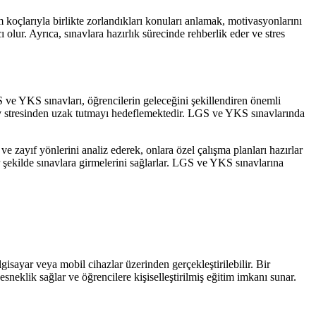
m koçlarıyla birlikte zorlandıkları konuları anlamak, motivasyonlarını
ı olur. Ayrıca, sınavlara hazırlık sürecinde rehberlik eder ve stres
S ve YKS sınavları, öğrencilerin geleceğini şekillendiren önemli
ınav stresinden uzak tutmayı hedeflemektedir. LGS ve YKS sınavlarında
e zayıf yönlerini analiz ederek, onlara özel çalışma planları hazırlar
r şekilde sınavlara girmelerini sağlarlar. LGS ve YKS sınavlarına
gisayar veya mobil cihazlar üzerinden gerçekleştirilebilir. Bir
esneklik sağlar ve öğrencilere kişiselleştirilmiş eğitim imkanı sunar.