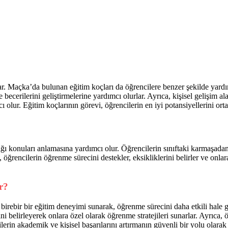
lar. Maçka’da bulunan eğitim koçları da öğrencilere benzer şekilde yardı
ecerilerini geliştirmelerine yardımcı olurlar. Ayrıca, kişisel gelişim ala
 olur. Eğitim koçlarının görevi, öğrencilerin en iyi potansiyellerini ort
dığı konuları anlamasına yardımcı olur. Öğrencilerin sınıftaki karmaş
, öğrencilerin öğrenme sürecini destekler, eksikliklerini belirler ve onl
r?
irebir bir eğitim deneyimi sunarak, öğrenme sürecini daha etkili hale get
ini belirleyerek onlara özel olarak öğrenme stratejileri sunarlar. Ayrıca,
erin akademik ve kişisel başarılarını artırmanın güvenli bir yolu olarak b