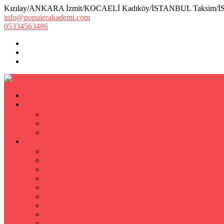
Kızılay/ANKARA İzmit/KOCAELİ Kadıköy/İSTANBUL Taksim/
info@populerakademi.com
05334563486
ANASAYFA
KURUMSAL
HAKKIMIZDA
EKİBİMİZ
Öğretmen Başvuru Formu
ÖZEL DERS
Özel Ders
Hızlı Okuma Kursu
İlkokul Özel Ders
Matematik Özel Ders
Özel Ders Fizik
Kimya Özel Ders
Eğitim Koçu Mentor
Hızlı Okuma Teknikleri
Hızlı Okuma Programı