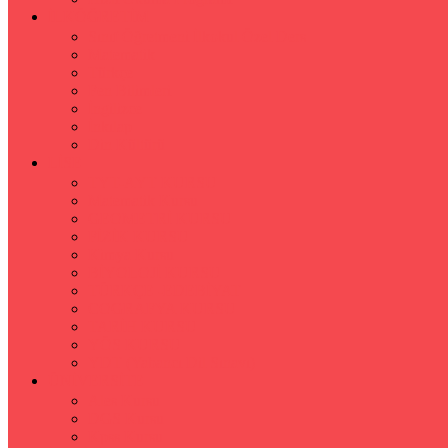
İLKÖĞRETİM
Sınıf Öğretmeni İlkokul Özel Ders
Matematik
Türkçe
Fen Bilimleri
İngilizce
İnkılap
Din Kültürü
LİSE
TYT-AYT KURSU
Matematik Kursu
GEOMETRİ KURSU
FİZİK KURSU
Kimya Kursu
BİYOLOJİ KURSU
TÜRKÇE -EDEBİYAT
COGRAFYA KURSU
TARİH KURSU
YÖS KURSU
YDT (Yabancı Dil Sınavı)
ÜNİVERSİTE
Ales Kursu
DGS Kursu
Kpss Kursu