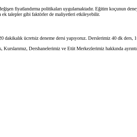
eğişen fiyatlandırma politikaları uygulamaktadır. Eğitim koçunun deneyi
 ek talepler gibi faktörler de maliyetleri etkileyebilir.
dakikalık ücretsiz deneme dersi yapıyoruz. Derslerimiz 40 dk ders, 10
rslarımız, Dershanelerimiz ve Etüt Merkezlerimiz hakkında ayrıntılı 