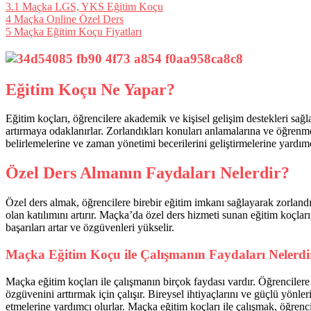
3.1
Maçka LGS, YKS Eğitim Koçu
4
Maçka Online Özel Ders
5
Maçka Eğitim Koçu Fiyatları
Eğitim Koçu Ne Yapar?
Eğitim koçları, öğrencilere akademik ve kişisel gelişim destekleri sağ
artırmaya odaklanırlar. Zorlandıkları konuları anlamalarına ve öğrenme b
belirlemelerine ve zaman yönetimi becerilerini geliştirmelerine yardımcı
Özel Ders Almanın Faydaları Nelerdir?
Özel ders almak, öğrencilere birebir eğitim imkanı sağlayarak zorlan
olan katılımını artırır. Maçka’da özel ders hizmeti sunan eğitim koçları
başarıları artar ve özgüvenleri yükselir.
Maçka Eğitim Koçu ile Çalışmanın Faydaları Nelerdi
Maçka eğitim koçları ile çalışmanın birçok faydası vardır. Öğrencilere b
özgüvenini arttırmak için çalışır. Bireysel ihtiyaçlarını ve güçlü yönler
etmelerine yardımcı olurlar. Maçka eğitim koçları ile çalışmak, öğrencil