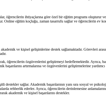
ar, öğrencilerin ihtiyaçlarına göre özel bir eğitim programı oluşturur ve
ulur. Online eğitim koçluğu, zaman tasarrufu sağlar ve öğrencilerin ev kon
in akademik ve kişisel gelişimlerine destek sağlamaktadır. Görevleri ara
adır.
rak, öğrencilerin özgüvenlerini geliştirmeyi hedeflemektedir. Ayrıca, ba
k başarılarını artırmalarına ve özgüvenlerini geliştirmelerine yardımcı 
itli destekler sağlar. Akademik başarılarının yanı sıra sosyal ve psikolo
arda rehberlik ederler. Ayrıca, öğrencilerin derinlemesine anlamalarının
ırarak akademik ve kişisel başarılarını destekler.