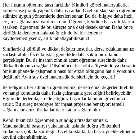
Her insanın öğrenme tarzı farklıdır. Kimileri görsel materyallerle,
kimileri ise pratik yaparak daha iyi anlar. Özel kurslar, sizin öğrenme
stilinize uygun yöntemlerle dersleri sunar. Bu da, bilgiye daha hızlı
erişim sağlamanıza yardımcı olur. Öğrenci, kendine has zorluklarını
aşarken, öğretmeni de bu süreçte ona özel destek sunar. Daha önce
girdiğiniz derslerin kalabalığı içinde iyi bir ilerleme
kaydedemediyseniz, artık rahatlayabilirsiniz!
Sınıflardaki gürültü ve dikkat dağıtıcı unsurlar, derse odaklanmanızı
zorlaştırabilir. Özel kurslar, genellikle daha sakin bir ortamda
gerçekleşir. Bu da insanın zihnini açar; öğrenme sürecinde daha
dikkatli olmanızı sağlar. Düşününce, bir hobi atölyesinde ya da sakin
bir kütüphanede çalışmanın nasıl bir etkisi olduğunu hatırlıyorsunuz
değil mi? Aynı şey özel matematik dersleri için de geçerli!
İlerlediğiniz her adımda öğretmeniniz, ilerlemenizi değerlendirebilir
ve hangi konularda daha fazla çalışmanız gerektiğini belirleyebilir.
Eğitimde ilerledikçe, elde ettiğiniz başarılar kendine güveninizi
artırır. Bu süreç neredeyse bir inşaat projesine benziyor; temeli
sağlam atarsanız, üst katlar da o kadar sağlam olur.
Kendi hızınızda öğrenmenin sunduğu fırsatlar sınırsız.
Matematikteki başarıyı yakalamak, aslında doğru yöntemleri
kullanarak çok da zor değil. Özel kurslarla, bu başarıyı elde etmenin
keyfini çıkarabilirsiniz.