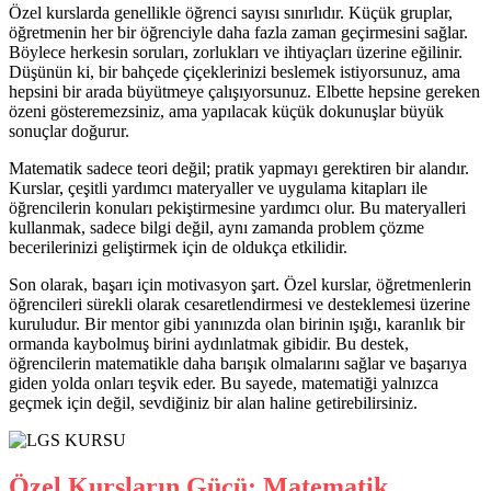
Özel kurslarda genellikle öğrenci sayısı sınırlıdır. Küçük gruplar,
öğretmenin her bir öğrenciyle daha fazla zaman geçirmesini sağlar.
Böylece herkesin soruları, zorlukları ve ihtiyaçları üzerine eğilinir.
Düşünün ki, bir bahçede çiçeklerinizi beslemek istiyorsunuz, ama
hepsini bir arada büyütmeye çalışıyorsunuz. Elbette hepsine gereken
özeni gösteremezsiniz, ama yapılacak küçük dokunuşlar büyük
sonuçlar doğurur.
Matematik sadece teori değil; pratik yapmayı gerektiren bir alandır.
Kurslar, çeşitli yardımcı materyaller ve uygulama kitapları ile
öğrencilerin konuları pekiştirmesine yardımcı olur. Bu materyalleri
kullanmak, sadece bilgi değil, aynı zamanda problem çözme
becerilerinizi geliştirmek için de oldukça etkilidir.
Son olarak, başarı için motivasyon şart. Özel kurslar, öğretmenlerin
öğrencileri sürekli olarak cesaretlendirmesi ve desteklemesi üzerine
kuruludur. Bir mentor gibi yanınızda olan birinin ışığı, karanlık bir
ormanda kaybolmuş birini aydınlatmak gibidir. Bu destek,
öğrencilerin matematikle daha barışık olmalarını sağlar ve başarıya
giden yolda onları teşvik eder. Bu sayede, matematiği yalnızca
geçmek için değil, sevdiğiniz bir alan haline getirebilirsiniz.
Özel Kursların Gücü: Matematik