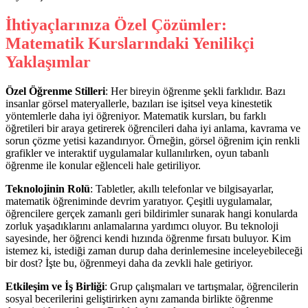
İhtiyaçlarınıza Özel Çözümler:
Matematik Kurslarındaki Yenilikçi
Yaklaşımlar
Özel Öğrenme Stilleri
: Her bireyin öğrenme şekli farklıdır. Bazı
insanlar görsel materyallerle, bazıları ise işitsel veya kinestetik
yöntemlerle daha iyi öğreniyor. Matematik kursları, bu farklı
öğretileri bir araya getirerek öğrencileri daha iyi anlama, kavrama ve
sorun çözme yetisi kazandırıyor. Örneğin, görsel öğrenim için renkli
grafikler ve interaktif uygulamalar kullanılırken, oyun tabanlı
öğrenme ile konular eğlenceli hale getiriliyor.
Teknolojinin Rolü
: Tabletler, akıllı telefonlar ve bilgisayarlar,
matematik öğreniminde devrim yaratıyor. Çeşitli uygulamalar,
öğrencilere gerçek zamanlı geri bildirimler sunarak hangi konularda
zorluk yaşadıklarını anlamalarına yardımcı oluyor. Bu teknoloji
sayesinde, her öğrenci kendi hızında öğrenme fırsatı buluyor. Kim
istemez ki, istediği zaman durup daha derinlemesine inceleyebileceği
bir dost? İşte bu, öğrenmeyi daha da zevkli hale getiriyor.
Etkileşim ve İş Birliği
: Grup çalışmaları ve tartışmalar, öğrencilerin
sosyal becerilerini geliştirirken aynı zamanda birlikte öğrenme