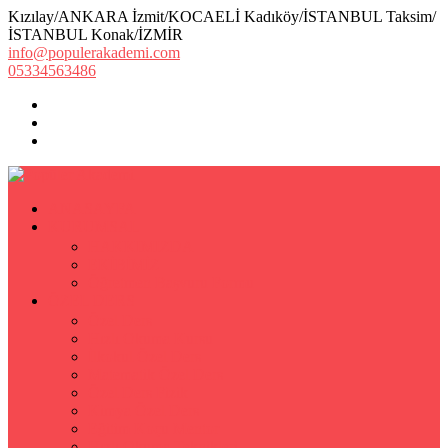
Kızılay/ANKARA İzmit/KOCAELİ Kadıköy/İSTANBUL Taksim/
İSTANBUL Konak/İZMİR
info@populerakademi.com
05334563486
ANASAYFA
KURUMSAL
HAKKIMIZDA
EKİBİMİZ
Öğretmen Başvuru Formu
ÖZEL DERS
Özel Ders
Hızlı Okuma Kursu
İlkokul Özel Ders
Matematik Özel Ders
Özel Ders Fizik
Kimya Özel Ders
Eğitim Koçu Mentor
Hızlı Okuma Teknikleri