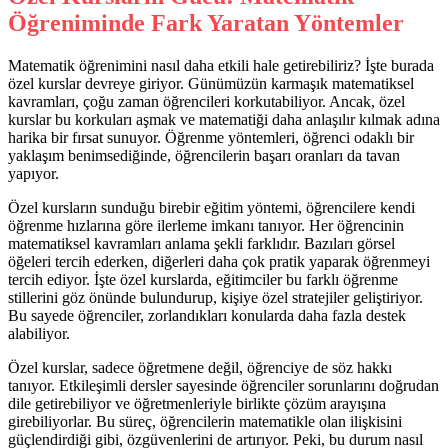
Öğreniminde Fark Yaratan Yöntemler
Matematik öğrenimini nasıl daha etkili hale getirebiliriz? İşte burada
özel kurslar devreye giriyor. Günümüzün karmaşık matematiksel
kavramları, çoğu zaman öğrencileri korkutabiliyor. Ancak, özel
kurslar bu korkuları aşmak ve matematiği daha anlaşılır kılmak adına
harika bir fırsat sunuyor. Öğrenme yöntemleri, öğrenci odaklı bir
yaklaşım benimsediğinde, öğrencilerin başarı oranları da tavan
yapıyor.
Özel kursların sunduğu birebir eğitim yöntemi, öğrencilere kendi
öğrenme hızlarına göre ilerleme imkanı tanıyor. Her öğrencinin
matematiksel kavramları anlama şekli farklıdır. Bazıları görsel
öğeleri tercih ederken, diğerleri daha çok pratik yaparak öğrenmeyi
tercih ediyor. İşte özel kurslarda, eğitimciler bu farklı öğrenme
stillerini göz önünde bulundurup, kişiye özel stratejiler geliştiriyor.
Bu sayede öğrenciler, zorlandıkları konularda daha fazla destek
alabiliyor.
Özel kurslar, sadece öğretmene değil, öğrenciye de söz hakkı
tanıyor. Etkileşimli dersler sayesinde öğrenciler sorunlarını doğrudan
dile getirebiliyor ve öğretmenleriyle birlikte çözüm arayışına
girebiliyorlar. Bu süreç, öğrencilerin matematikle olan ilişkisini
güçlendirdiği gibi, özgüvenlerini de artırıyor. Peki, bu durum nasıl