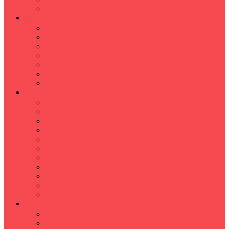
Hızlı Okuma Programı
İLKÖĞRETİM
Sınıf Öğretmeni İlkokul Özel Ders
Matematik
Türkçe
Fen Bilimleri
İngilizce
İnkılap
Din Kültürü
LİSE
TYT-AYT KURSU
Matematik Kursu
GEOMETRİ KURSU
FİZİK KURSU
Kimya Kursu
BİYOLOJİ KURSU
TÜRKÇE -EDEBİYAT
COGRAFYA KURSU
TARİH KURSU
YÖS KURSU
YDT (Yabancı Dil Sınavı)
ÜNİVERSİTE
Ales Kursu
DGS Kursu