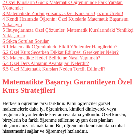
2
Özel Kursların Gücü: Matematik Öğreniminde Fark Yaratan
Yöntemler
3
Matematikte Zorlanıyorsanız: Özel Kurslarla Çözüm Üretin!
4
Kendi Hızınızda Öğrenin: Özel Kurslarla Matematik Başarısını
Yakalayın
5
İhtiyaçlarınıza Özel Çözümler: Matematik Kurslarındaki Yenilikçi
Yaklaşımlar
6
Sıkça Sorulan Sorular
6.1
Matematik Öğreniminde Etkili Yöntemler Hangileridir?
6.2
Özel Kurs Seçerken Dikkat Edilmesi Gerekenler Neler?
6.3
Matematikte Hedef Belirleme Nasıl Yapılmalı?
6.4
Özel Ders Almanın Avantajları Nelerdir?
6.5
Özel Matematik Kursları Neden Tercih Edilmeli?
Matematikte Başarıyı Garantileyen Özel
Kurs Stratejileri
Herkesin öğrenme tarzı farklıdır. Kimi öğrenciler görsel
malzemelerle daha iyi öğrenirken, kimileri dinleyerek veya
uygulamalı yöntemlerle kavramaya daha yatkındır. Özel kurslar,
bireylerin bu farklı öğrenme stillerine uygun ders planları
oluşturmanıza olanak tanır. Bu, öğrencinin kendisini daha rahat
hissetmesini sağlar ve öğrenmeyi hızlandırır.