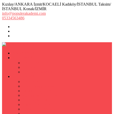
Kızılay/ANKARA İzmit/KOCAELİ Kadıköy/İSTANBUL Taksim/
İSTANBUL Konak/İZMİR
info@populerakademi.com
05334563486
ANASAYFA
KURUMSAL
HAKKIMIZDA
EKİBİMİZ
Öğretmen Başvuru Formu
ÖZEL DERS
Özel Ders
Hızlı Okuma Kursu
İlkokul Özel Ders
Matematik Özel Ders
Özel Ders Fizik
Kimya Özel Ders
Eğitim Koçu Mentor
Hızlı Okuma Teknikleri