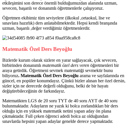
etkileşimini son derece önemli bulduğumuzdan alanında uzman,
sevecen, başarılı ve donanımlı öğretmenlerle çalışıyoruz.
Öğretmen ekibimiz tüm seviyelere (ilkokul ,ortaokul, lise ve
sınavlara hazırlık) ders anlatabilmektedir. Hepsi kendi branşında
uzman, başarılı ,değer verdiğimiz öğretmenlerdir.
Matematik Özel Ders Beyoğlu
Bizlerde kurum olarak sizlere en yarar sağlayacak, çok sevecen,
birbirinden donanımlı
matematik özel ders veren
öğretmenleri bir
araya getirdik. Öğretmeni sevmek matematiği sevmektir bunu
biliyoruz
. Matematik Özel Ders Beyoğlu
arama ve sayfalarında en
güncel, en popüler konumdayız. Çünkü bizler alınan her özel dersin,
sizler için ne derecede değerli olduğunu, belki de bir hayatı
değiştirebileceğinin de farkındayız.
Matematikten LGS de 20 soru TYT de 40 soru AYT de 40 soru
bulunmaktadır. Adayların ne yazık ki bolca zorlandıkları bir ders
olduğu için en yüksek matematik netini yapan aday ön plana
çıkmaktadır. Full çeken öğrenci adedi bolca az olduğundan
sınavlarda hepsini yapan adaylar genelde derece yapmaktadır.